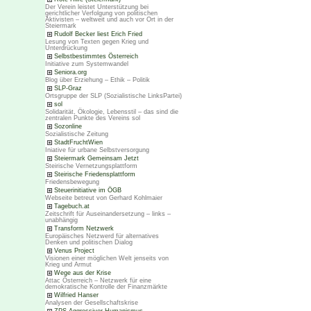
Der Verein leistet Unterstützung bei
gerichtlicher Verfolgung von politischen
Aktivisten – weltweit und auch vor Ort in der
Steiermark
Rudolf Becker liest Erich Fried
Lesung von Texten gegen Krieg und
Unterdrückung
Selbstbestimmtes Österreich
Initiative zum Systemwandel
Seniora.org
Blog über Erziehung – Ethik – Politik
SLP-Graz
Ortsgruppe der SLP (Sozialistische LinksPartei)
sol
Solidarität, Ökologie, Lebensstil – das sind die
zentralen Punkte des Vereins sol
Sozonline
Sozialistische Zeitung
StadtFruchtWien
Iniative für urbane Selbstversorgung
Steiermark Gemeinsam Jetzt
Steirische Vernetzungsplattform
Steirische Friedensplattform
Friedensbewegung
Steuerinitiative im ÖGB
Webseite betreut von Gerhard Kohlmaier
Tagebuch.at
Zeitschrift für Auseinandersetzung – links –
unabhängig
Transform Netzwerk
Europäisches Netzwerd für alternatives
Denken und politischen Dialog
Venus Project
Visionen einer möglichen Welt jenseits von
Krieg und Armut
Wege aus der Krise
Attac Österreich – Netzwerk für eine
demokratische Kontrolle der Finanzmärkte
Wilfried Hanser
Analysen der Gesellschaftskrise