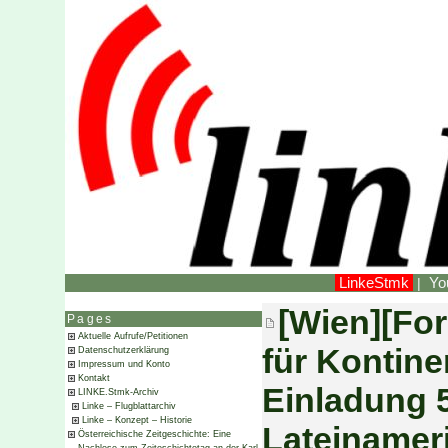
LinkeStmk
Yo
|
[Wien][Fo
Pages
Aktuelle Aufrufe/Petitionen
für Kontine
Datenschutzerklärung
Impressum und Konto
Kontakt
Einladung 5
LINKE.Stmk-Archiv
Linke – Flugblattarchiv
Linke – Konzept – Historie
Lateinameri
Österreichische Zeitgeschichte: Eine