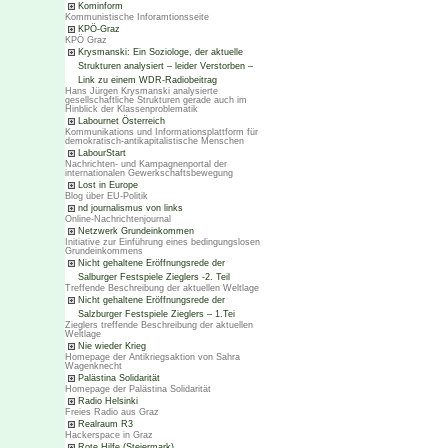
Kominform
Kommunistische Inforamtionsseite
KPÖ-Graz
KPÖ Graz
Krysmanski: Ein Soziologe, der aktuelle
Strukturen analysiert – leider Verstorben –
Link zu einem WDR-Radiobeitrag
Hans Jürgen Krysmanski analysierte
gesellschaftliche Strukturen gerade auch im
Hinblick der Klassenproblematik
Labournet Österreich
Kommunikations und Informationsplattform für
demokratisch-antikapitalistische Menschen
LabourStart
Nachrichten- und Kampagnenportal der
internationalen Gewerkschaftsbewegung
Lost in Europe
Blog über EU-Politik
nd journalismus von links
Online-Nachrichtenjournal
Netzwerk Grundeinkommen
Initiative zur Einführung eines bedingungslosen
Grundeinkommens
Nicht gehaltene Eröffnungsrede der
Salburger Festspiele Zieglers -2. Teil
Treffende Beschreibung der aktuellen Weltlage
Nicht gehaltene Eröffnungsrede der
Salzburger Festspiele Zieglers – 1.Tei
Zieglers treffende Beschreibung der aktuellen
Weltlage
Nie wieder Krieg
Homepage der Antikriegsaktion von Sahra
Wagenknecht
Palästina Solidarität
Homepage der Palästina Solidarität
Radio Helsinki
Freies Radio aus Graz
Realraum R3
Hackerspace in Graz
Rote Hilfe (Steiermark)