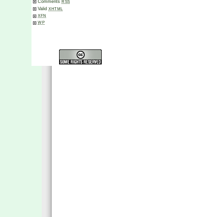
Comments
RSS
Valid
XHTML
XFN
WP