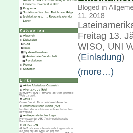
Nachlese zum Zeiteschichtetag an der Karl-
Franzens-Universität in Graz
Bloged in
Allgeme
Programm
Sozialforum Warclaw: Bericht von Helga
11, 2018
[solidaritaet-graz] … Reorganisation der
Linken
Lateinamerika
Kategorien
Freitag 13. J
Allgemein
Diskussion
WISO, UNI W
Geld
Krise
Systemalternativen
(
Einladung
)
Matriarchale Gesellschaft
Revolutionen
Protest
(more…)
Sitzungen
Links
Aktive Arbeitslose Österreich
Alternative zu Geld
Interview Franz Hörmann, der eine geldfreie
Welt darstellt.
AMSEL
Grazer Verein für arbeitslose Menschen
Antifaschistische Aktion (AfA)
Infoblatt der revolutionär antifaschistischen
Bewegung
Antiimperialistisches Lager
Homepage der AIK (Antiimperialistische
Koordination)
ATTAC-Graz
ATTAC iste eine internationale Organisation,
die sich mit der Kritik an der rein