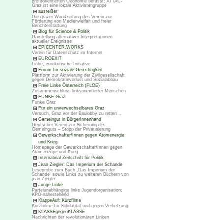
profitorientierten Ökonomie befasst; ATTAC-
Graz ist eine lokale Aktivistengruppe
ausreißer
Die grazer Wandzeitung des Verein zur
Förderung von Medienvielfalt und freier
Berichterstattung
Blog für Science & Politik
Darstellung alternativer Interpretationen
aktueller Ereignisse
EPICENTER.WORKS
Verein für Datenschutz im Internet
EUROEXIT
Linke, eurokritische Initiative
Forum für soziale Gerechtigkeit
Plattform zur Aktivierung der Zivilgesellschaft
gegen Demokratieverlust und Sozialabbau
Freie Linke Österreich (FLOE)
Zusammenschluss linksorientierter Menschen
FUNKE Graz
Funke Graz
Für ein unverwechselbares Graz
Versuch, Graz vor der Baulobby zu retten ..
Gemeingut in BürgerInnenhand
Deutscher Verein zur Sicherung des
Gemeinguts – Stopp der Privatisierung
Gewerkschafter/Innen gegen Atomenergie
und Krieg
Homepage der Gewerkschafter/Innen gegen
Atomenergie und Krieg
Internatinal Zeitschrift für Politik
Jean Ziegler: Das Imperium der Schande
Leseprobe zum Buch „Das Imperium der
Schande“ sowie Links zu weiteren Büchern von
jean Ziegler
Junge Linke
Parteiunabhängige linke Jugendorganisation;
KPÖ-nahestehend
KlappeAuf: Kurzfilme
Kurzfülme für Solidarität und gegen Verhetzung
KLASSEgegenKLASSE
Nachrichten der revolutionären Linken