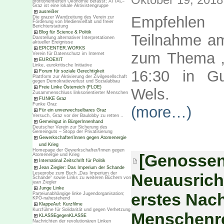
profitorientierten Ökonomie befasst; ATTAC-
Graz ist eine lokale Aktivistengruppe
ausreißer
Empfehlen 
Die grazer Wandzeitung des Verein zur
Förderung von Medienvielfalt und freier
Berichterstattung
Blog für Science & Politik
Teilnahme a
Darstellung alternativer Interpretationen
aktueller Ereignisse
EPICENTER.WORKS
zum Thema 
Verein für Datenschutz im Internet
EUROEXIT
Linke, eurokritische Initiative
16:30 in Gu
Forum für soziale Gerechtigkeit
Plattform zur Aktivierung der Zivilgesellschaft
gegen Demokratieverlust und Sozialabbau
Freie Linke Österreich (FLOE)
Wels.
Zusammenschluss linksorientierter Menschen
FUNKE Graz
Funke Graz
(more…)
Für ein unverwechselbares Graz
Versuch, Graz vor der Baulobby zu retten ..
Gemeingut in BürgerInnenhand
Deutscher Verein zur Sicherung des
Gemeinguts – Stopp der Privatisierung
Gewerkschafter/Innen gegen Atomenergie
und Krieg
Homepage der Gewerkschafter/Innen gegen
[Genossen
Atomenergie und Krieg
Internatinal Zeitschrift für Politik
Jean Ziegler: Das Imperium der Schande
Neuausrich
Leseprobe zum Buch „Das Imperium der
Schande“ sowie Links zu weiteren Büchern von
jean Ziegler
Junge Linke
erstes Nac
Parteiunabhängige linke Jugendorganisation;
KPÖ-nahestehend
KlappeAuf: Kurzfilme
Kurzfülme für Solidarität und gegen Verhetzung
Menschenre
KLASSEgegenKLASSE
Nachrichten der revolutionären Linken