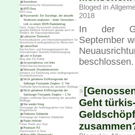
Kominform
Bloged in
Allgeme
Kommunistische Inforamtionsseite
KPÖ-Graz
KPÖ Graz
2018
Krysmanski: Ein Soziologe, der aktuelle
Strukturen analysiert – leider Verstorben –
Link zu einem WDR-Radiobeitrag
In der Ge
Hans Jürgen Krysmanski analysierte
gesellschaftliche Strukturen gerade auch im
Hinblick der Klassenproblematik
September wu
Labournet Österreich
Kommunikations und Informationsplattform für
demokratisch-antikapitalistische Menschen
LabourStart
Neuausric
Nachrichten- und Kampagnenportal der
internationalen Gewerkschaftsbewegung
Lost in Europe
beschlossen
Blog über EU-Politik
nd journalismus von links
Online-Nachrichtenjournal
Netzwerk Grundeinkommen
Initiative zur Einführung eines bedingungslosen
Grundeinkommens
Nicht gehaltene Eröffnungsrede der
Salburger Festspiele Zieglers -2. Teil
[Genossen
Treffende Beschreibung der aktuellen Weltlage
Nicht gehaltene Eröffnungsrede der
Salzburger Festspiele Zieglers – 1.Tei
Zieglers treffende Beschreibung der aktuellen
Geht türkis
Weltlage
Nie wieder Krieg
Homepage der Antikriegsaktion von Sahra
Geldschöp
Wagenknecht
Palästina Solidarität
Homepage der Palästina Solidarität
Radio Helsinki
zusammen
Freies Radio aus Graz
Realraum R3
Hackerspace in Graz
Rote Hilfe (Steiermark)