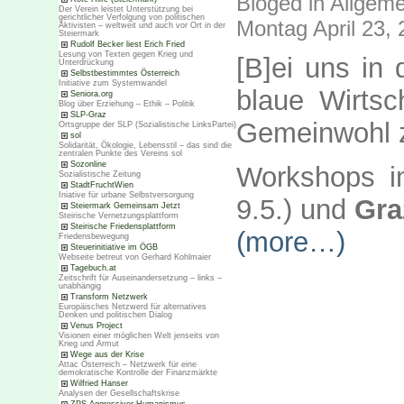
Bloged in
Allgeme
Der Verein leistet Unterstützung bei
gerichtlicher Verfolgung von politischen
Montag April 23,
Aktivisten – weltweit und auch vor Ort in der
Steiermark
Rudolf Becker liest Erich Fried
Lesung von Texten gegen Krieg und
[B]ei uns in 
Unterdrückung
Selbstbestimmtes Österreich
Initiative zum Systemwandel
blaue Wirtsc
Seniora.org
Blog über Erziehung – Ethik – Politik
SLP-Graz
Gemeinwohl
Ortsgruppe der SLP (Sozialistische LinksPartei)
sol
Solidarität, Ökologie, Lebensstil – das sind die
zentralen Punkte des Vereins sol
Sozonline
Workshops i
Sozialistische Zeitung
StadtFruchtWien
Iniative für urbane Selbstversorgung
9.5.) und
Gr
Steiermark Gemeinsam Jetzt
Steirische Vernetzungsplattform
Steirische Friedensplattform
(more…)
Friedensbewegung
Steuerinitiative im ÖGB
Webseite betreut von Gerhard Kohlmaier
Tagebuch.at
Zeitschrift für Auseinandersetzung – links –
unabhängig
Transform Netzwerk
Europäisches Netzwerd für alternatives
Denken und politischen Dialog
Venus Project
Visionen einer möglichen Welt jenseits von
Krieg und Armut
Wege aus der Krise
Attac Österreich – Netzwerk für eine
demokratische Kontrolle der Finanzmärkte
Wilfried Hanser
Analysen der Gesellschaftskrise