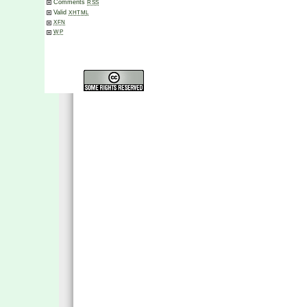
Comments
RSS
Valid
XHTML
XFN
WP