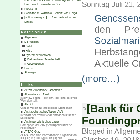
Nachlese zum Zeiteschichtetag an der Karl-
Sonntag Juli 21, 
Franzens-Universität in Graz
Programm
Sozialforum Warclaw: Bericht von Helga
Genossen
[solidaritaet-graz] … Reorganisation der
Linken
den Prei
Kategorien
Sozialmar
Allgemein
Diskussion
Geld
Herbstang
Krise
Systemalternativen
Aktuelle C
Matriarchale Gesellschaft
Revolutionen
Protest
Sitzungen
(more…)
Links
Aktive Arbeitslose Österreich
Alternative zu Geld
Interview Franz Hörmann, der eine geldfreie
Welt darstellt.
[Bank für
AMSEL
Grazer Verein für arbeitslose Menschen
Antifaschistische Aktion (AfA)
Infoblatt der revolutionär antifaschistischen
Foundingpro
Bewegung
Antiimperialistisches Lager
Homepage der AIK (Antiimperialistische
Koordination)
Bloged in
Allgeme
ATTAC-Graz
ATTAC iste eine internationale Organisation,
Oktober 19, 2018
die sich mit der Kritik an der rein