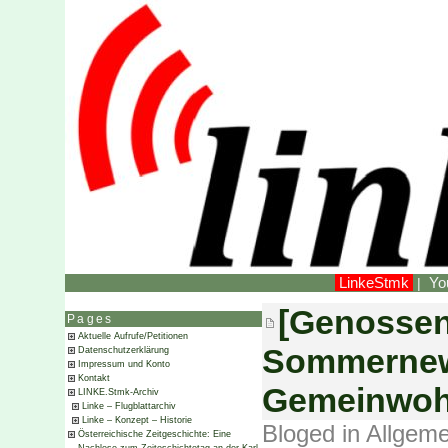
LinkeStmk
Yo
|
[Genossen
Pages
Aktuelle Aufrufe/Petitionen
Sommernews
Datenschutzerklärung
Impressum und Konto
Kontakt
Gemeinwoh
LINKE.Stmk-Archiv
Linke – Flugblattarchiv
Linke – Konzept – Historie
Bloged in
Allgeme
Österreichische Zeitgeschichte: Eine