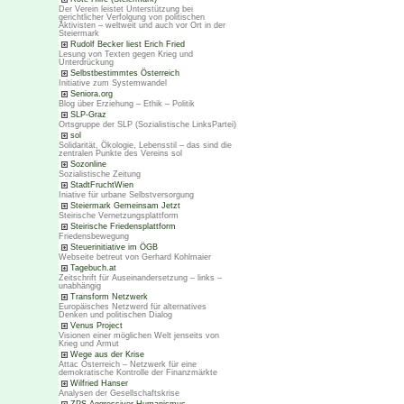
Der Verein leistet Unterstützung bei
gerichtlicher Verfolgung von politischen
Aktivisten – weltweit und auch vor Ort in der
Steiermark
Rudolf Becker liest Erich Fried
Lesung von Texten gegen Krieg und
Unterdrückung
Selbstbestimmtes Österreich
Initiative zum Systemwandel
Seniora.org
Blog über Erziehung – Ethik – Politik
SLP-Graz
Ortsgruppe der SLP (Sozialistische LinksPartei)
sol
Solidarität, Ökologie, Lebensstil – das sind die
zentralen Punkte des Vereins sol
Sozonline
Sozialistische Zeitung
StadtFruchtWien
Iniative für urbane Selbstversorgung
Steiermark Gemeinsam Jetzt
Steirische Vernetzungsplattform
Steirische Friedensplattform
Friedensbewegung
Steuerinitiative im ÖGB
Webseite betreut von Gerhard Kohlmaier
Tagebuch.at
Zeitschrift für Auseinandersetzung – links –
unabhängig
Transform Netzwerk
Europäisches Netzwerd für alternatives
Denken und politischen Dialog
Venus Project
Visionen einer möglichen Welt jenseits von
Krieg und Armut
Wege aus der Krise
Attac Österreich – Netzwerk für eine
demokratische Kontrolle der Finanzmärkte
Wilfried Hanser
Analysen der Gesellschaftskrise