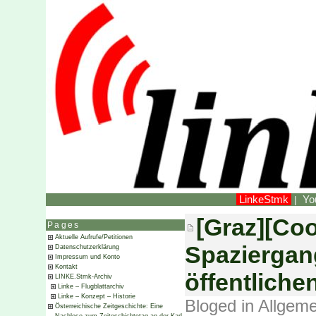
LinkeStmk
Yo
|
[Graz][Coo
Pages
Aktuelle Aufrufe/Petitionen
Spaziergan
Datenschutzerklärung
Impressum und Konto
Kontakt
öffentlich
LINKE.Stmk-Archiv
Linke – Flugblattarchiv
Linke – Konzept – Historie
Bloged in
Allgeme
Österreichische Zeitgeschichte: Eine