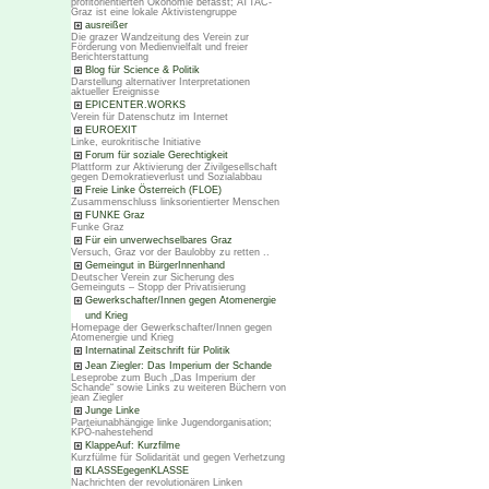
profitorientierten Ökonomie befasst; ATTAC-
Graz ist eine lokale Aktivistengruppe
ausreißer
Die grazer Wandzeitung des Verein zur
Förderung von Medienvielfalt und freier
Berichterstattung
Blog für Science & Politik
Darstellung alternativer Interpretationen
aktueller Ereignisse
EPICENTER.WORKS
Verein für Datenschutz im Internet
EUROEXIT
Linke, eurokritische Initiative
Forum für soziale Gerechtigkeit
Plattform zur Aktivierung der Zivilgesellschaft
gegen Demokratieverlust und Sozialabbau
Freie Linke Österreich (FLOE)
Zusammenschluss linksorientierter Menschen
FUNKE Graz
Funke Graz
Für ein unverwechselbares Graz
Versuch, Graz vor der Baulobby zu retten ..
Gemeingut in BürgerInnenhand
Deutscher Verein zur Sicherung des
Gemeinguts – Stopp der Privatisierung
Gewerkschafter/Innen gegen Atomenergie
und Krieg
Homepage der Gewerkschafter/Innen gegen
Atomenergie und Krieg
Internatinal Zeitschrift für Politik
Jean Ziegler: Das Imperium der Schande
Leseprobe zum Buch „Das Imperium der
Schande“ sowie Links zu weiteren Büchern von
jean Ziegler
Junge Linke
Parteiunabhängige linke Jugendorganisation;
KPÖ-nahestehend
KlappeAuf: Kurzfilme
Kurzfülme für Solidarität und gegen Verhetzung
KLASSEgegenKLASSE
Nachrichten der revolutionären Linken