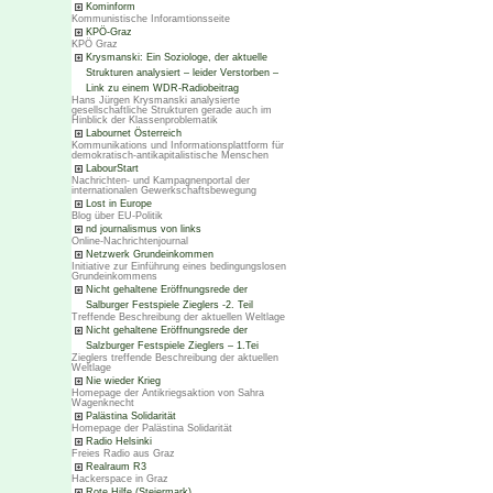
Kominform
Kommunistische Inforamtionsseite
KPÖ-Graz
KPÖ Graz
Krysmanski: Ein Soziologe, der aktuelle
Strukturen analysiert – leider Verstorben –
Link zu einem WDR-Radiobeitrag
Hans Jürgen Krysmanski analysierte
gesellschaftliche Strukturen gerade auch im
Hinblick der Klassenproblematik
Labournet Österreich
Kommunikations und Informationsplattform für
demokratisch-antikapitalistische Menschen
LabourStart
Nachrichten- und Kampagnenportal der
internationalen Gewerkschaftsbewegung
Lost in Europe
Blog über EU-Politik
nd journalismus von links
Online-Nachrichtenjournal
Netzwerk Grundeinkommen
Initiative zur Einführung eines bedingungslosen
Grundeinkommens
Nicht gehaltene Eröffnungsrede der
Salburger Festspiele Zieglers -2. Teil
Treffende Beschreibung der aktuellen Weltlage
Nicht gehaltene Eröffnungsrede der
Salzburger Festspiele Zieglers – 1.Tei
Zieglers treffende Beschreibung der aktuellen
Weltlage
Nie wieder Krieg
Homepage der Antikriegsaktion von Sahra
Wagenknecht
Palästina Solidarität
Homepage der Palästina Solidarität
Radio Helsinki
Freies Radio aus Graz
Realraum R3
Hackerspace in Graz
Rote Hilfe (Steiermark)