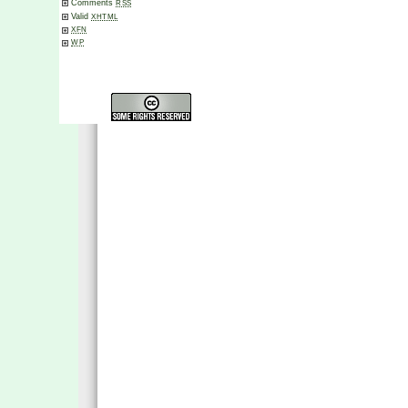
Comments
RSS
Valid
XHTML
XFN
WP