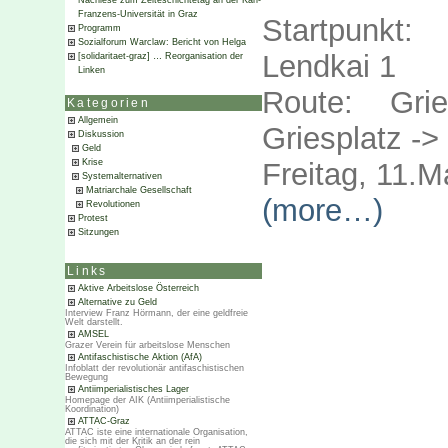
Nachlese zum Zeiteschichtetag an der Karl-
Franzens-Universität in Graz
Startpunkt
Programm
Sozialforum Warclaw: Bericht von Helga
Lendkai 1
[solidaritaet-graz] … Reorganisation der
Linken
Route: Gri
Kategorien
Allgemein
Griesplatz ->
Diskussion
Geld
Freitag, 11.M
Krise
Systemalternativen
Matriarchale Gesellschaft
(more…)
Revolutionen
Protest
Sitzungen
Links
Aktive Arbeitslose Österreich
Alternative zu Geld
Interview Franz Hörmann, der eine geldfreie
Welt darstellt.
AMSEL
Grazer Verein für arbeitslose Menschen
Antifaschistische Aktion (AfA)
Infoblatt der revolutionär antifaschistischen
Bewegung
Antiimperialistisches Lager
Homepage der AIK (Antiimperialistische
Koordination)
ATTAC-Graz
ATTAC iste eine internationale Organisation,
die sich mit der Kritik an der rein