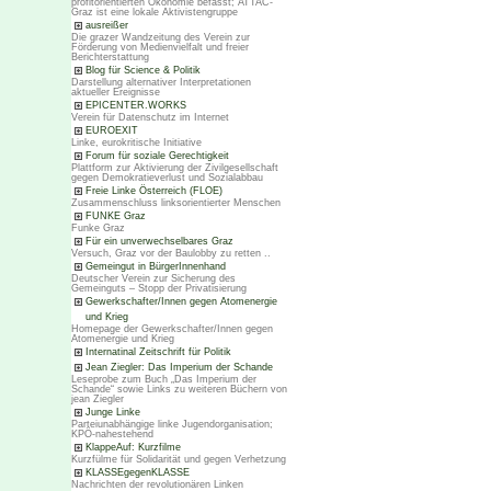
profitorientierten Ökonomie befasst; ATTAC-
Graz ist eine lokale Aktivistengruppe
ausreißer
Die grazer Wandzeitung des Verein zur
Förderung von Medienvielfalt und freier
Berichterstattung
Blog für Science & Politik
Darstellung alternativer Interpretationen
aktueller Ereignisse
EPICENTER.WORKS
Verein für Datenschutz im Internet
EUROEXIT
Linke, eurokritische Initiative
Forum für soziale Gerechtigkeit
Plattform zur Aktivierung der Zivilgesellschaft
gegen Demokratieverlust und Sozialabbau
Freie Linke Österreich (FLOE)
Zusammenschluss linksorientierter Menschen
FUNKE Graz
Funke Graz
Für ein unverwechselbares Graz
Versuch, Graz vor der Baulobby zu retten ..
Gemeingut in BürgerInnenhand
Deutscher Verein zur Sicherung des
Gemeinguts – Stopp der Privatisierung
Gewerkschafter/Innen gegen Atomenergie
und Krieg
Homepage der Gewerkschafter/Innen gegen
Atomenergie und Krieg
Internatinal Zeitschrift für Politik
Jean Ziegler: Das Imperium der Schande
Leseprobe zum Buch „Das Imperium der
Schande“ sowie Links zu weiteren Büchern von
jean Ziegler
Junge Linke
Parteiunabhängige linke Jugendorganisation;
KPÖ-nahestehend
KlappeAuf: Kurzfilme
Kurzfülme für Solidarität und gegen Verhetzung
KLASSEgegenKLASSE
Nachrichten der revolutionären Linken