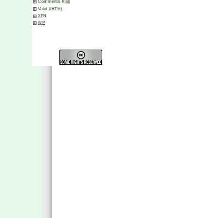
Comments
RSS
Valid
XHTML
XFN
WP