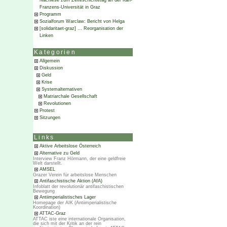
Nachlese zum Zeiteschichtetag an der Karl-
Franzens-Universität in Graz
Programm
Sozialforum Warclaw: Bericht von Helga
[solidaritaet-graz] … Reorganisation der
Linken
Kategorien
Allgemein
Diskussion
Geld
Krise
Systemalternativen
Matriarchale Gesellschaft
Revolutionen
Protest
Sitzungen
Links
Aktive Arbeitslose Österreich
Alternative zu Geld
Interview Franz Hörmann, der eine geldfreie
Welt darstellt.
AMSEL
Grazer Verein für arbeitslose Menschen
Antifaschistische Aktion (AfA)
Infoblatt der revolutionär antifaschistischen
Bewegung
Antiimperialistisches Lager
Homepage der AIK (Antiimperialistische
Koordination)
ATTAC-Graz
ATTAC iste eine internationale Organisation,
die sich mit der Kritik an der rein