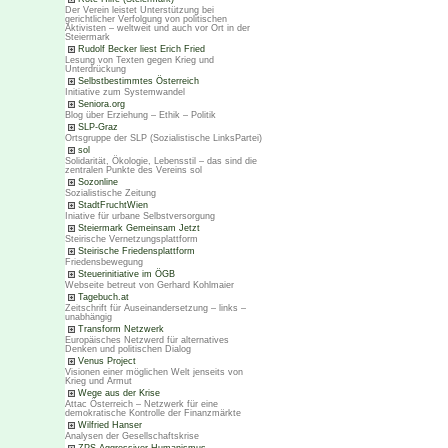
Der Verein leistet Unterstützung bei
gerichtlicher Verfolgung von politischen
Aktivisten – weltweit und auch vor Ort in der
Steiermark
Rudolf Becker liest Erich Fried
Lesung von Texten gegen Krieg und
Unterdrückung
Selbstbestimmtes Österreich
Initiative zum Systemwandel
Seniora.org
Blog über Erziehung – Ethik – Politik
SLP-Graz
Ortsgruppe der SLP (Sozialistische LinksPartei)
sol
Solidarität, Ökologie, Lebensstil – das sind die
zentralen Punkte des Vereins sol
Sozonline
Sozialistische Zeitung
StadtFruchtWien
Iniative für urbane Selbstversorgung
Steiermark Gemeinsam Jetzt
Steirische Vernetzungsplattform
Steirische Friedensplattform
Friedensbewegung
Steuerinitiative im ÖGB
Webseite betreut von Gerhard Kohlmaier
Tagebuch.at
Zeitschrift für Auseinandersetzung – links –
unabhängig
Transform Netzwerk
Europäisches Netzwerd für alternatives
Denken und politischen Dialog
Venus Project
Visionen einer möglichen Welt jenseits von
Krieg und Armut
Wege aus der Krise
Attac Österreich – Netzwerk für eine
demokratische Kontrolle der Finanzmärkte
Wilfried Hanser
Analysen der Gesellschaftskrise