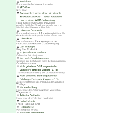
Kominform
Kommunistische Inforamtionsseite
KPÖ-Graz
KPÖ Graz
Krysmanski: Ein Soziologe, der aktuelle
Strukturen analysiert – leider Verstorben –
Link zu einem WDR-Radiobeitrag
Hans Jürgen Krysmanski analysierte
gesellschaftliche Strukturen gerade auch im
Hinblick der Klassenproblematik
Labournet Österreich
Kommunikations und Informationsplattform für
demokratisch-antikapitalistische Menschen
LabourStart
Nachrichten- und Kampagnenportal der
internationalen Gewerkschaftsbewegung
Lost in Europe
Blog über EU-Politik
nd journalismus von links
Online-Nachrichtenjournal
Netzwerk Grundeinkommen
Initiative zur Einführung eines bedingungslosen
Grundeinkommens
Nicht gehaltene Eröffnungsrede der
Salburger Festspiele Zieglers -2. Teil
Treffende Beschreibung der aktuellen Weltlage
Nicht gehaltene Eröffnungsrede der
Salzburger Festspiele Zieglers – 1.Tei
Zieglers treffende Beschreibung der aktuellen
Weltlage
Nie wieder Krieg
Homepage der Antikriegsaktion von Sahra
Wagenknecht
Palästina Solidarität
Homepage der Palästina Solidarität
Radio Helsinki
Freies Radio aus Graz
Realraum R3
Hackerspace in Graz
Rote Hilfe (Steiermark)