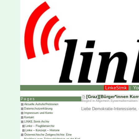
LinkeStmk
Yo
|
[Graz][Bürger*innen Kon
Pages
Bloged in
Allgemein
,
Systemalternativen
Aktuelle Aufrufe/Petitionen
Liebe Demokratie-Interessierte, 
Datenschutzerklärung
Impressum und Konto
Kontakt
LINKE.Stmk-Archiv
Linke – Flugblattarchiv
Linke – Konzept – Historie
Österreichische Zeitgeschichte: Eine