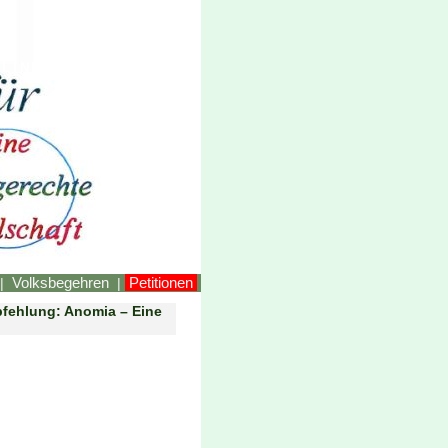
LINKEstmk
Volksbegehren
Petitionen
|
|
pfehlung: Anomia – Eine