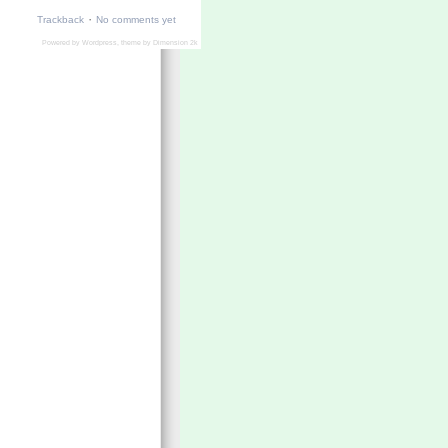
·
Trackback
No comments yet
Powered by
Wordpress
, theme by
Dimension 2k