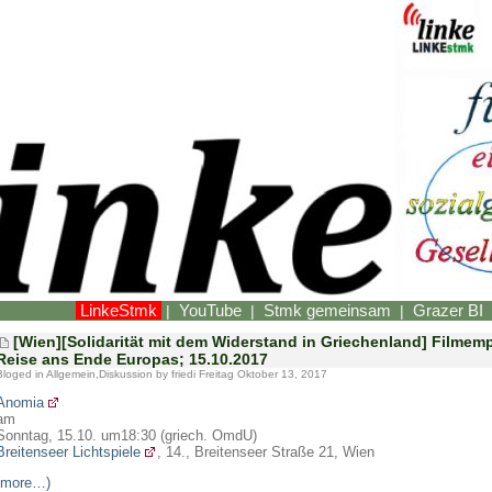
LinkeStmk
YouTube
Stmk gemeinsam
Grazer BI
|
|
|
[Wien][Solidarität mit dem Widerstand in Griechenland] Filmem
Reise ans Ende Europas; 15.10.2017
Bloged in
Allgemein
,
Diskussion
by friedi Freitag Oktober 13, 2017
Anomia
am
Sonntag, 15.10. um18:30 (griech. OmdU)
Breitenseer Lichtspiele
, 14., Breitenseer Straße 21, Wien
(more…)