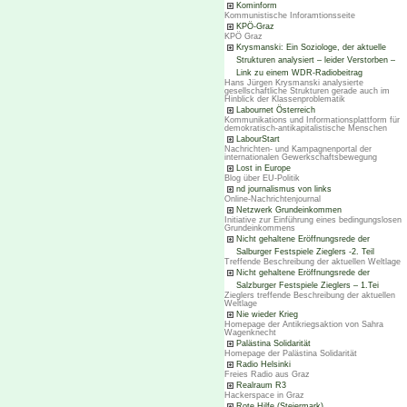
Kominform
Kommunistische Inforamtionsseite
KPÖ-Graz
KPÖ Graz
Krysmanski: Ein Soziologe, der aktuelle
Strukturen analysiert – leider Verstorben –
Link zu einem WDR-Radiobeitrag
Hans Jürgen Krysmanski analysierte
gesellschaftliche Strukturen gerade auch im
Hinblick der Klassenproblematik
Labournet Österreich
Kommunikations und Informationsplattform für
demokratisch-antikapitalistische Menschen
LabourStart
Nachrichten- und Kampagnenportal der
internationalen Gewerkschaftsbewegung
Lost in Europe
Blog über EU-Politik
nd journalismus von links
Online-Nachrichtenjournal
Netzwerk Grundeinkommen
Initiative zur Einführung eines bedingungslosen
Grundeinkommens
Nicht gehaltene Eröffnungsrede der
Salburger Festspiele Zieglers -2. Teil
Treffende Beschreibung der aktuellen Weltlage
Nicht gehaltene Eröffnungsrede der
Salzburger Festspiele Zieglers – 1.Tei
Zieglers treffende Beschreibung der aktuellen
Weltlage
Nie wieder Krieg
Homepage der Antikriegsaktion von Sahra
Wagenknecht
Palästina Solidarität
Homepage der Palästina Solidarität
Radio Helsinki
Freies Radio aus Graz
Realraum R3
Hackerspace in Graz
Rote Hilfe (Steiermark)