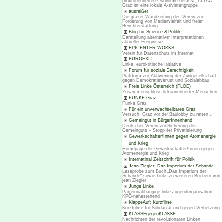
profitorientierten Ökonomie befasst; ATTAC-
Graz ist eine lokale Aktivistengruppe
ausreißer
Die grazer Wandzeitung des Verein zur
Förderung von Medienvielfalt und freier
Berichterstattung
Blog für Science & Politik
Darstellung alternativer Interpretationen
aktueller Ereignisse
EPICENTER.WORKS
Verein für Datenschutz im Internet
EUROEXIT
Linke, eurokritische Initiative
Forum für soziale Gerechtigkeit
Plattform zur Aktivierung der Zivilgesellschaft
gegen Demokratieverlust und Sozialabbau
Freie Linke Österreich (FLOE)
Zusammenschluss linksorientierter Menschen
FUNKE Graz
Funke Graz
Für ein unverwechselbares Graz
Versuch, Graz vor der Baulobby zu retten ..
Gemeingut in BürgerInnenhand
Deutscher Verein zur Sicherung des
Gemeinguts – Stopp der Privatisierung
Gewerkschafter/Innen gegen Atomenergie
und Krieg
Homepage der Gewerkschafter/Innen gegen
Atomenergie und Krieg
Internatinal Zeitschrift für Politik
Jean Ziegler: Das Imperium der Schande
Leseprobe zum Buch „Das Imperium der
Schande“ sowie Links zu weiteren Büchern von
jean Ziegler
Junge Linke
Parteiunabhängige linke Jugendorganisation;
KPÖ-nahestehend
KlappeAuf: Kurzfilme
Kurzfülme für Solidarität und gegen Verhetzung
KLASSEgegenKLASSE
Nachrichten der revolutionären Linken