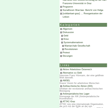
Nachlese zum Zeiteschichtetag an der Karl-
Franzens-Universität in Graz
Programm
Sozialforum Warclaw: Bericht von Helga
[solidaritaet-graz] … Reorganisation der
Linken
Kategorien
Allgemein
Diskussion
Geld
Krise
Systemalternativen
Matriarchale Gesellschaft
Revolutionen
Protest
Sitzungen
Links
Aktive Arbeitslose Österreich
Alternative zu Geld
Interview Franz Hörmann, der eine geldfreie
Welt darstellt.
AMSEL
Grazer Verein für arbeitslose Menschen
Antifaschistische Aktion (AfA)
Infoblatt der revolutionär antifaschistischen
Bewegung
Antiimperialistisches Lager
Homepage der AIK (Antiimperialistische
Koordination)
ATTAC-Graz
ATTAC iste eine internationale Organisation,
die sich mit der Kritik an der rein