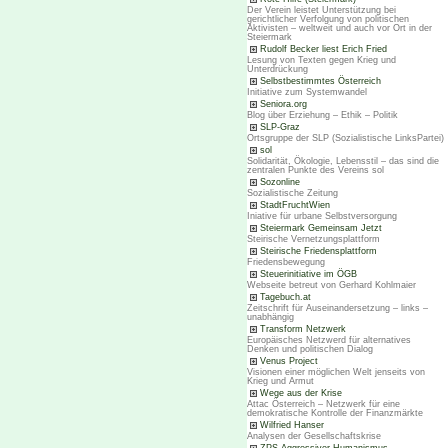
Der Verein leistet Unterstützung bei
gerichtlicher Verfolgung von politischen
Aktivisten – weltweit und auch vor Ort in der
Steiermark
Rudolf Becker liest Erich Fried
Lesung von Texten gegen Krieg und
Unterdrückung
Selbstbestimmtes Österreich
Initiative zum Systemwandel
Seniora.org
Blog über Erziehung – Ethik – Politik
SLP-Graz
Ortsgruppe der SLP (Sozialistische LinksPartei)
sol
Solidarität, Ökologie, Lebensstil – das sind die
zentralen Punkte des Vereins sol
Sozonline
Sozialistische Zeitung
StadtFruchtWien
Iniative für urbane Selbstversorgung
Steiermark Gemeinsam Jetzt
Steirische Vernetzungsplattform
Steirische Friedensplattform
Friedensbewegung
Steuerinitiative im ÖGB
Webseite betreut von Gerhard Kohlmaier
Tagebuch.at
Zeitschrift für Auseinandersetzung – links –
unabhängig
Transform Netzwerk
Europäisches Netzwerd für alternatives
Denken und politischen Dialog
Venus Project
Visionen einer möglichen Welt jenseits von
Krieg und Armut
Wege aus der Krise
Attac Österreich – Netzwerk für eine
demokratische Kontrolle der Finanzmärkte
Wilfried Hanser
Analysen der Gesellschaftskrise