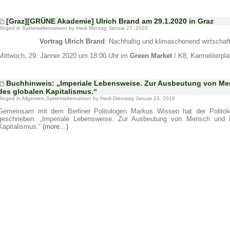
[Graz][GRÜNE Akademie] Ulrich Brand am 29.1.2020 in Graz
Bloged in
Systemalternativen
by friedi Montag Januar 27, 2020
Vortrag Ulrich Brand
: Nachhaltig und klimaschonend wirtscha
Mittwoch, 29. Jänner 2020 um 18:00 Uhr im
Green Market
/ K8, Karmeliterpla
Buchhinweis: „Imperiale Lebensweise. Zur Ausbeutung von Men
des globalen Kapitalismus.“
Bloged in
Allgemein
,
Systemalternativen
by friedi Dienstag Januar 23, 2018
Gemeinsam mit dem Berliner Politologen Markus Wissen hat der Polito
geschrieben: „Imperiale Lebensweise. Zur Ausbeutung von Mensch und N
Kapitalismus.“
(more…)