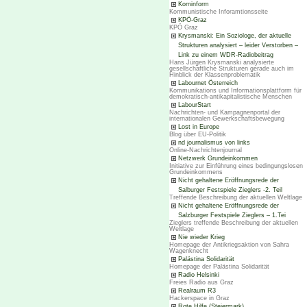
Kominform
Kommunistische Inforamtionsseite
KPÖ-Graz
KPÖ Graz
Krysmanski: Ein Soziologe, der aktuelle
Strukturen analysiert – leider Verstorben –
Link zu einem WDR-Radiobeitrag
Hans Jürgen Krysmanski analysierte
gesellschaftliche Strukturen gerade auch im
Hinblick der Klassenproblematik
Labournet Österreich
Kommunikations und Informationsplattform für
demokratisch-antikapitalistische Menschen
LabourStart
Nachrichten- und Kampagnenportal der
internationalen Gewerkschaftsbewegung
Lost in Europe
Blog über EU-Politik
nd journalismus von links
Online-Nachrichtenjournal
Netzwerk Grundeinkommen
Initiative zur Einführung eines bedingungslosen
Grundeinkommens
Nicht gehaltene Eröffnungsrede der
Salburger Festspiele Zieglers -2. Teil
Treffende Beschreibung der aktuellen Weltlage
Nicht gehaltene Eröffnungsrede der
Salzburger Festspiele Zieglers – 1.Tei
Zieglers treffende Beschreibung der aktuellen
Weltlage
Nie wieder Krieg
Homepage der Antikriegsaktion von Sahra
Wagenknecht
Palästina Solidarität
Homepage der Palästina Solidarität
Radio Helsinki
Freies Radio aus Graz
Realraum R3
Hackerspace in Graz
Rote Hilfe (Steiermark)