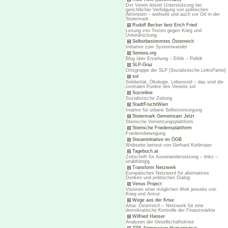
Der Verein leistet Unterstützung bei
gerichtlicher Verfolgung von politischen
Aktivisten – weltweit und auch vor Ort in der
Steiermark
Rudolf Becker liest Erich Fried
Lesung von Texten gegen Krieg und
Unterdrückung
Selbstbestimmtes Österreich
Initiative zum Systemwandel
Seniora.org
Blog über Erziehung – Ethik – Politik
SLP-Graz
Ortsgruppe der SLP (Sozialistische LinksPartei)
sol
Solidarität, Ökologie, Lebensstil – das sind die
zentralen Punkte des Vereins sol
Sozonline
Sozialistische Zeitung
StadtFruchtWien
Iniative für urbane Selbstversorgung
Steiermark Gemeinsam Jetzt
Steirische Vernetzungsplattform
Steirische Friedensplattform
Friedensbewegung
Steuerinitiative im ÖGB
Webseite betreut von Gerhard Kohlmaier
Tagebuch.at
Zeitschrift für Auseinandersetzung – links –
unabhängig
Transform Netzwerk
Europäisches Netzwerd für alternatives
Denken und politischen Dialog
Venus Project
Visionen einer möglichen Welt jenseits von
Krieg und Armut
Wege aus der Krise
Attac Österreich – Netzwerk für eine
demokratische Kontrolle der Finanzmärkte
Wilfried Hanser
Analysen der Gesellschaftskrise