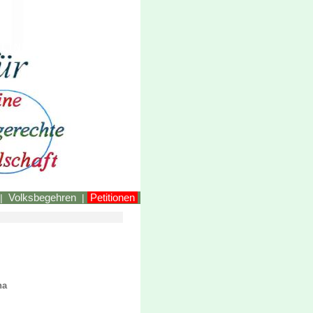
LINKEstmk
Volksbegehren
Petitionen
|
|
na