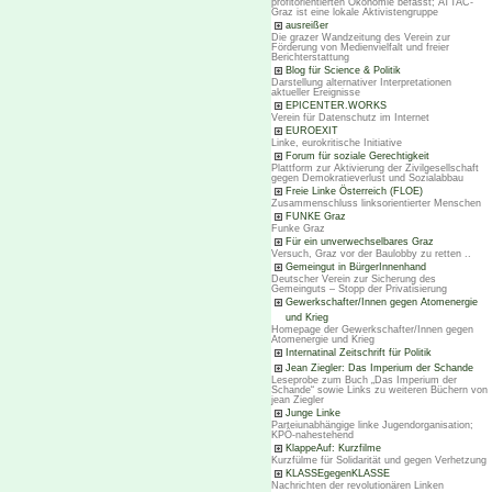
profitorientierten Ökonomie befasst; ATTAC-
Graz ist eine lokale Aktivistengruppe
ausreißer
Die grazer Wandzeitung des Verein zur
Förderung von Medienvielfalt und freier
Berichterstattung
Blog für Science & Politik
Darstellung alternativer Interpretationen
aktueller Ereignisse
EPICENTER.WORKS
Verein für Datenschutz im Internet
EUROEXIT
Linke, eurokritische Initiative
Forum für soziale Gerechtigkeit
Plattform zur Aktivierung der Zivilgesellschaft
gegen Demokratieverlust und Sozialabbau
Freie Linke Österreich (FLOE)
Zusammenschluss linksorientierter Menschen
FUNKE Graz
Funke Graz
Für ein unverwechselbares Graz
Versuch, Graz vor der Baulobby zu retten ..
Gemeingut in BürgerInnenhand
Deutscher Verein zur Sicherung des
Gemeinguts – Stopp der Privatisierung
Gewerkschafter/Innen gegen Atomenergie
und Krieg
Homepage der Gewerkschafter/Innen gegen
Atomenergie und Krieg
Internatinal Zeitschrift für Politik
Jean Ziegler: Das Imperium der Schande
Leseprobe zum Buch „Das Imperium der
Schande“ sowie Links zu weiteren Büchern von
jean Ziegler
Junge Linke
Parteiunabhängige linke Jugendorganisation;
KPÖ-nahestehend
KlappeAuf: Kurzfilme
Kurzfülme für Solidarität und gegen Verhetzung
KLASSEgegenKLASSE
Nachrichten der revolutionären Linken