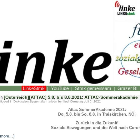
LinkeStmk
YouTube
Stmk gemeinsam
Grazer BI
|
|
|
[Österreich][ATTAC] 5.8. bis 8.8.2021: ATTAC-Sommerakademie
Bloged in
Diskussion
,
Systemalternativen
by friedi Dienstag Juli 6, 2021
Attac SommerAkademie 2021:
Do, 5.8. bis So, 8.8. in Traiskirchen, NÖ!
Zurück in die Zukunft!
Soziale Bewegungen und die Welt nach Coro
(more…)