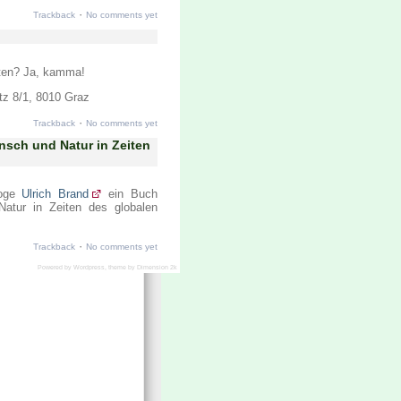
·
Trackback
No comments yet
ften? Ja, kamma!
tz 8/1, 8010 Graz
·
Trackback
No comments yet
sch und Natur in Zeiten
loge
Ulrich Brand
ein Buch
atur in Zeiten des globalen
·
Trackback
No comments yet
Powered by
Wordpress
, theme by
Dimension 2k