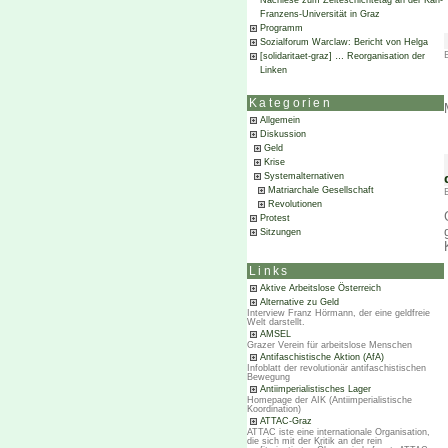
Nachlese zum Zeiteschichtetag an der Karl-
Franzens-Universität in Graz
Programm
Sozialforum Warclaw: Bericht von Helga
[solidaritaet-graz] … Reorganisation der
Linken
Kategorien
Allgemein
Diskussion
Geld
Krise
Systemalternativen
Matriarchale Gesellschaft
Revolutionen
Protest
Sitzungen
Links
Aktive Arbeitslose Österreich
Alternative zu Geld
Interview Franz Hörmann, der eine geldfreie
Welt darstellt.
AMSEL
Grazer Verein für arbeitslose Menschen
Antifaschistische Aktion (AfA)
Infoblatt der revolutionär antifaschistischen
Bewegung
Antiimperialistisches Lager
Homepage der AIK (Antiimperialistische
Koordination)
ATTAC-Graz
ATTAC iste eine internationale Organisation,
die sich mit der Kritik an der rein