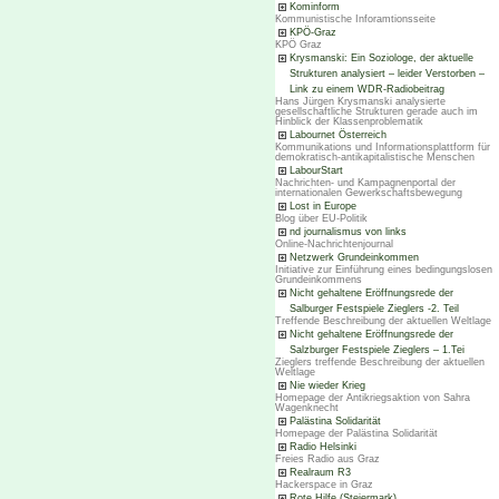
Kominform
Kommunistische Inforamtionsseite
KPÖ-Graz
KPÖ Graz
Krysmanski: Ein Soziologe, der aktuelle
Strukturen analysiert – leider Verstorben –
Link zu einem WDR-Radiobeitrag
Hans Jürgen Krysmanski analysierte
gesellschaftliche Strukturen gerade auch im
Hinblick der Klassenproblematik
Labournet Österreich
Kommunikations und Informationsplattform für
demokratisch-antikapitalistische Menschen
LabourStart
Nachrichten- und Kampagnenportal der
internationalen Gewerkschaftsbewegung
Lost in Europe
Blog über EU-Politik
nd journalismus von links
Online-Nachrichtenjournal
Netzwerk Grundeinkommen
Initiative zur Einführung eines bedingungslosen
Grundeinkommens
Nicht gehaltene Eröffnungsrede der
Salburger Festspiele Zieglers -2. Teil
Treffende Beschreibung der aktuellen Weltlage
Nicht gehaltene Eröffnungsrede der
Salzburger Festspiele Zieglers – 1.Tei
Zieglers treffende Beschreibung der aktuellen
Weltlage
Nie wieder Krieg
Homepage der Antikriegsaktion von Sahra
Wagenknecht
Palästina Solidarität
Homepage der Palästina Solidarität
Radio Helsinki
Freies Radio aus Graz
Realraum R3
Hackerspace in Graz
Rote Hilfe (Steiermark)