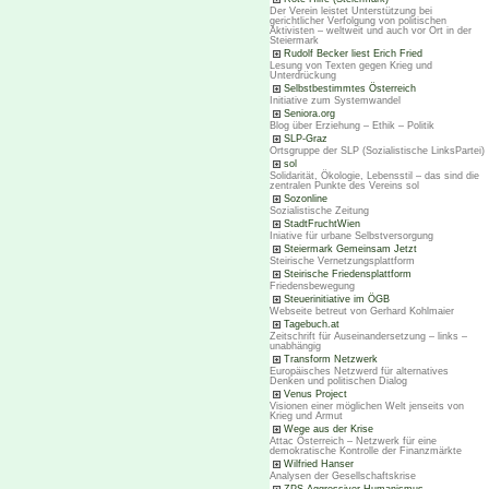
Der Verein leistet Unterstützung bei
gerichtlicher Verfolgung von politischen
Aktivisten – weltweit und auch vor Ort in der
Steiermark
Rudolf Becker liest Erich Fried
Lesung von Texten gegen Krieg und
Unterdrückung
Selbstbestimmtes Österreich
Initiative zum Systemwandel
Seniora.org
Blog über Erziehung – Ethik – Politik
SLP-Graz
Ortsgruppe der SLP (Sozialistische LinksPartei)
sol
Solidarität, Ökologie, Lebensstil – das sind die
zentralen Punkte des Vereins sol
Sozonline
Sozialistische Zeitung
StadtFruchtWien
Iniative für urbane Selbstversorgung
Steiermark Gemeinsam Jetzt
Steirische Vernetzungsplattform
Steirische Friedensplattform
Friedensbewegung
Steuerinitiative im ÖGB
Webseite betreut von Gerhard Kohlmaier
Tagebuch.at
Zeitschrift für Auseinandersetzung – links –
unabhängig
Transform Netzwerk
Europäisches Netzwerd für alternatives
Denken und politischen Dialog
Venus Project
Visionen einer möglichen Welt jenseits von
Krieg und Armut
Wege aus der Krise
Attac Österreich – Netzwerk für eine
demokratische Kontrolle der Finanzmärkte
Wilfried Hanser
Analysen der Gesellschaftskrise