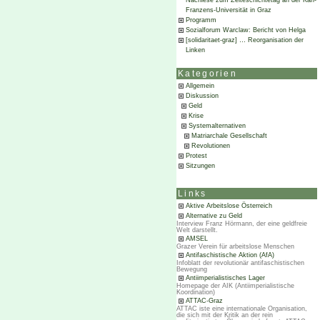
Nachlese zum Zeiteschichtetag an der Karl-
Franzens-Universität in Graz
Programm
Sozialforum Warclaw: Bericht von Helga
[solidaritaet-graz] … Reorganisation der
Linken
Kategorien
Allgemein
Diskussion
Geld
Krise
Systemalternativen
Matriarchale Gesellschaft
Revolutionen
Protest
Sitzungen
Links
Aktive Arbeitslose Österreich
Alternative zu Geld
Interview Franz Hörmann, der eine geldfreie
Welt darstellt.
AMSEL
Grazer Verein für arbeitslose Menschen
Antifaschistische Aktion (AfA)
Infoblatt der revolutionär antifaschistischen
Bewegung
Antiimperialistisches Lager
Homepage der AIK (Antiimperialistische
Koordination)
ATTAC-Graz
ATTAC iste eine internationale Organisation,
die sich mit der Kritik an der rein