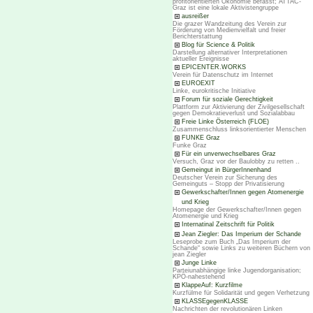
profitorientierten Ökonomie befasst; ATTAC-
Graz ist eine lokale Aktivistengruppe
ausreißer
Die grazer Wandzeitung des Verein zur
Förderung von Medienvielfalt und freier
Berichterstattung
Blog für Science & Politik
Darstellung alternativer Interpretationen
aktueller Ereignisse
EPICENTER.WORKS
Verein für Datenschutz im Internet
EUROEXIT
Linke, eurokritische Initiative
Forum für soziale Gerechtigkeit
Plattform zur Aktivierung der Zivilgesellschaft
gegen Demokratieverlust und Sozialabbau
Freie Linke Österreich (FLOE)
Zusammenschluss linksorientierter Menschen
FUNKE Graz
Funke Graz
Für ein unverwechselbares Graz
Versuch, Graz vor der Baulobby zu retten ..
Gemeingut in BürgerInnenhand
Deutscher Verein zur Sicherung des
Gemeinguts – Stopp der Privatisierung
Gewerkschafter/Innen gegen Atomenergie
und Krieg
Homepage der Gewerkschafter/Innen gegen
Atomenergie und Krieg
Internatinal Zeitschrift für Politik
Jean Ziegler: Das Imperium der Schande
Leseprobe zum Buch „Das Imperium der
Schande“ sowie Links zu weiteren Büchern von
jean Ziegler
Junge Linke
Parteiunabhängige linke Jugendorganisation;
KPÖ-nahestehend
KlappeAuf: Kurzfilme
Kurzfülme für Solidarität und gegen Verhetzung
KLASSEgegenKLASSE
Nachrichten der revolutionären Linken