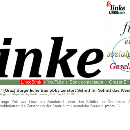
LinkeStmk
YouTube
Stmk gemeinsam
Grazer BI
|
|
|
[Graz] Bürgerliche Baulobby zerstört Schritt für Schritt das We
Bloged in
Allgemein
by friedi Samstag Oktober 27, 2018
Lange Zeit war Graz ein Sonderfall unter den Städten in Österreich: A
verhinderten die Zerstörung der Stadt durch neureiche Bauwut.
(more…)