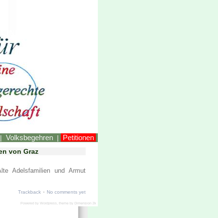
LINKEstmk
Volksbegehren
Petitionen
|
|
sen von Graz
lte Adelsfamilien und Armut
·
Trackback
No comments yet
Powered by
Wordpress
, theme by
Dimension 2k