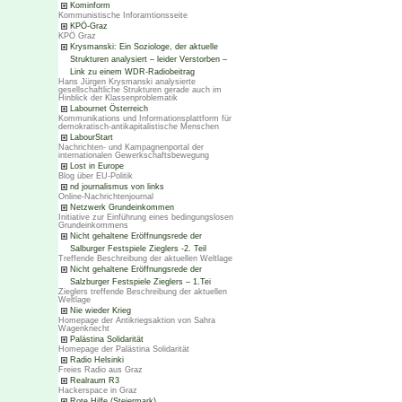
Kominform
Kommunistische Inforamtionsseite
KPÖ-Graz
KPÖ Graz
Krysmanski: Ein Soziologe, der aktuelle
Strukturen analysiert – leider Verstorben –
Link zu einem WDR-Radiobeitrag
Hans Jürgen Krysmanski analysierte
gesellschaftliche Strukturen gerade auch im
Hinblick der Klassenproblematik
Labournet Österreich
Kommunikations und Informationsplattform für
demokratisch-antikapitalistische Menschen
LabourStart
Nachrichten- und Kampagnenportal der
internationalen Gewerkschaftsbewegung
Lost in Europe
Blog über EU-Politik
nd journalismus von links
Online-Nachrichtenjournal
Netzwerk Grundeinkommen
Initiative zur Einführung eines bedingungslosen
Grundeinkommens
Nicht gehaltene Eröffnungsrede der
Salburger Festspiele Zieglers -2. Teil
Treffende Beschreibung der aktuellen Weltlage
Nicht gehaltene Eröffnungsrede der
Salzburger Festspiele Zieglers – 1.Tei
Zieglers treffende Beschreibung der aktuellen
Weltlage
Nie wieder Krieg
Homepage der Antikriegsaktion von Sahra
Wagenknecht
Palästina Solidarität
Homepage der Palästina Solidarität
Radio Helsinki
Freies Radio aus Graz
Realraum R3
Hackerspace in Graz
Rote Hilfe (Steiermark)