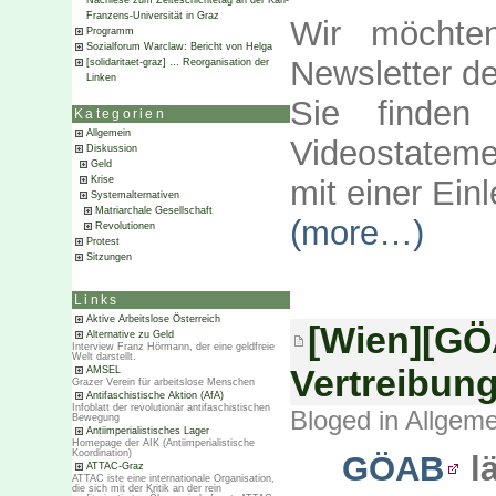
Nachlese zum Zeiteschichtetag an der Karl-
Franzens-Universität in Graz
Wir möchte
Programm
Sozialforum Warclaw: Bericht von Helga
Newsletter d
[solidaritaet-graz] … Reorganisation der
Linken
Sie finden
Kategorien
Allgemein
Videostateme
Diskussion
Geld
mit einer Einl
Krise
Systemalternativen
Matriarchale Gesellschaft
(more…)
Revolutionen
Protest
Sitzungen
Links
Aktive Arbeitslose Österreich
[Wien][GÖ
Alternative zu Geld
Interview Franz Hörmann, der eine geldfreie
Welt darstellt.
Vertreibun
AMSEL
Grazer Verein für arbeitslose Menschen
Antifaschistische Aktion (AfA)
Infoblatt der revolutionär antifaschistischen
Bloged in
Allgeme
Bewegung
Antiimperialistisches Lager
Homepage der AIK (Antiimperialistische
Koordination)
GÖAB
lä
ATTAC-Graz
ATTAC iste eine internationale Organisation,
die sich mit der Kritik an der rein