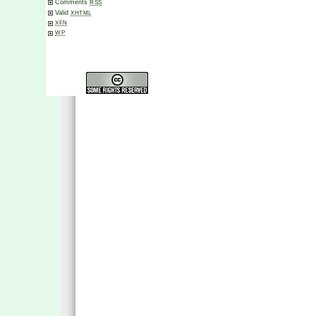
Comments
RSS
Valid
XHTML
XFN
WP