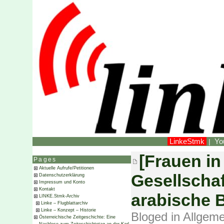
LinkeStmk
Yo
|
[Frauen in
Pages
Aktuelle Aufrufe/Petitionen
Gesellschaf
Datenschutzerklärung
Impressum und Konto
Kontakt
arabische 
LINKE.Stmk-Archiv
Linke – Flugblattarchiv
Linke – Konzept – Historie
Bloged in
Allgeme
Österreichische Zeitgeschichte: Eine