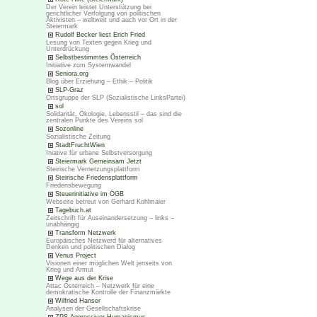
Der Verein leistet Unterstützung bei
gerichtlicher Verfolgung von politischen
Aktivisten – weltweit und auch vor Ort in der
Steiermark
Rudolf Becker liest Erich Fried
Lesung von Texten gegen Krieg und
Unterdrückung
Selbstbestimmtes Österreich
Initiative zum Systemwandel
Seniora.org
Blog über Erziehung – Ethik – Politik
SLP-Graz
Ortsgruppe der SLP (Sozialistische LinksPartei)
sol
Solidarität, Ökologie, Lebensstil – das sind die
zentralen Punkte des Vereins sol
Sozonline
Sozialistische Zeitung
StadtFruchtWien
Iniative für urbane Selbstversorgung
Steiermark Gemeinsam Jetzt
Steirische Vernetzungsplattform
Steirische Friedensplattform
Friedensbewegung
Steuerinitiative im ÖGB
Webseite betreut von Gerhard Kohlmaier
Tagebuch.at
Zeitschrift für Auseinandersetzung – links –
unabhängig
Transform Netzwerk
Europäisches Netzwerd für alternatives
Denken und politischen Dialog
Venus Project
Visionen einer möglichen Welt jenseits von
Krieg und Armut
Wege aus der Krise
Attac Österreich – Netzwerk für eine
demokratische Kontrolle der Finanzmärkte
Wilfried Hanser
Analysen der Gesellschaftskrise