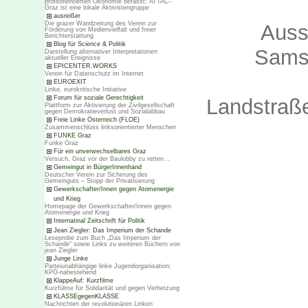
profitorientierten Ökonomie befasst; ATTAC-
Graz ist eine lokale Aktivistengruppe
ausreißer
Die grazer Wandzeitung des Verein zur
Auss
Förderung von Medienvielfalt und freier
Berichterstattung
Blog für Science & Politik
Samst
Darstellung alternativer Interpretationen
aktueller Ereignisse
EPICENTER.WORKS
Verein für Datenschutz im Internet
EUROEXIT
Linke, eurokritische Initiative
Forum für soziale Gerechtigkeit
Landstraß
Plattform zur Aktivierung der Zivilgesellschaft
gegen Demokratieverlust und Sozialabbau
Freie Linke Österreich (FLOE)
Zusammenschluss linksorientierter Menschen
FUNKE Graz
Funke Graz
Für ein unverwechselbares Graz
Versuch, Graz vor der Baulobby zu retten ..
Gemeingut in BürgerInnenhand
Deutscher Verein zur Sicherung des
Gemeinguts – Stopp der Privatisierung
Gewerkschafter/Innen gegen Atomenergie
und Krieg
Homepage der Gewerkschafter/Innen gegen
Atomenergie und Krieg
Internatinal Zeitschrift für Politik
Jean Ziegler: Das Imperium der Schande
Leseprobe zum Buch „Das Imperium der
Schande“ sowie Links zu weiteren Büchern von
jean Ziegler
Junge Linke
Parteiunabhängige linke Jugendorganisation;
KPÖ-nahestehend
KlappeAuf: Kurzfilme
Kurzfülme für Solidarität und gegen Verhetzung
KLASSEgegenKLASSE
Nachrichten der revolutionären Linken