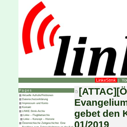
LinkeStmk
Yo
|
[ATTAC][Ös
Pages
Aktuelle Aufrufe/Petitionen
Evangelium
Datenschutzerklärung
Impressum und Konto
Kontakt
gebet den K
LINKE.Stmk-Archiv
Linke – Flugblattarchiv
Linke – Konzept – Historie
01/2019
Österreichische Zeitgeschichte: Eine