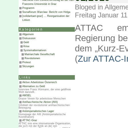
Nachlese zum Zeiteschichtetag an der Karl-
Franzens-Universität in Graz
Bloged in
Allgeme
Programm
Sozialforum Warclaw: Bericht von Helga
Freitag Januar 11
[solidaritaet-graz] … Reorganisation der
Linken
ATTAC empf
Kategorien
Allgemein
Regierung bei
Diskussion
Geld
dem „Kurz-E
Krise
Systemalternativen
Matriarchale Gesellschaft
(
Zur ATTAC-I
Revolutionen
Protest
Sitzungen
Links
Aktive Arbeitslose Österreich
Alternative zu Geld
Interview Franz Hörmann, der eine geldfreie
Welt darstellt.
AMSEL
Grazer Verein für arbeitslose Menschen
Antifaschistische Aktion (AfA)
Infoblatt der revolutionär antifaschistischen
Bewegung
Antiimperialistisches Lager
Homepage der AIK (Antiimperialistische
Koordination)
ATTAC-Graz
ATTAC iste eine internationale Organisation,
die sich mit der Kritik an der rein