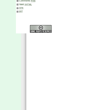
Comments
RSS
Valid
XHTML
XFN
WP