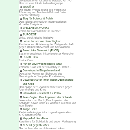
profitorientierten Ökonomie befasst; ATTAC-
Graz ist eine lokale Aktivistengruppe
ausreißer
Die grazer Wandzeitung des Verein zur
Förderung von Medienvielfalt und freier
Berichterstattung
Blog für Science & Politik
Darstellung alternativer Interpretationen
aktueller Ereignisse
EPICENTER.WORKS
Verein für Datenschutz im Internet
EUROEXIT
Linke, eurokritische Initiative
Forum für soziale Gerechtigkeit
Plattform zur Aktivierung der Zivilgesellschaft
gegen Demokratieverlust und Sozialabbau
Freie Linke Österreich (FLOE)
Zusammenschluss linksorientierter Menschen
FUNKE Graz
Funke Graz
Für ein unverwechselbares Graz
Versuch, Graz vor der Baulobby zu retten ..
Gemeingut in BürgerInnenhand
Deutscher Verein zur Sicherung des
Gemeinguts – Stopp der Privatisierung
Gewerkschafter/Innen gegen Atomenergie
und Krieg
Homepage der Gewerkschafter/Innen gegen
Atomenergie und Krieg
Internatinal Zeitschrift für Politik
Jean Ziegler: Das Imperium der Schande
Leseprobe zum Buch „Das Imperium der
Schande“ sowie Links zu weiteren Büchern von
jean Ziegler
Junge Linke
Parteiunabhängige linke Jugendorganisation;
KPÖ-nahestehend
KlappeAuf: Kurzfilme
Kurzfülme für Solidarität und gegen Verhetzung
KLASSEgegenKLASSE
Nachrichten der revolutionären Linken