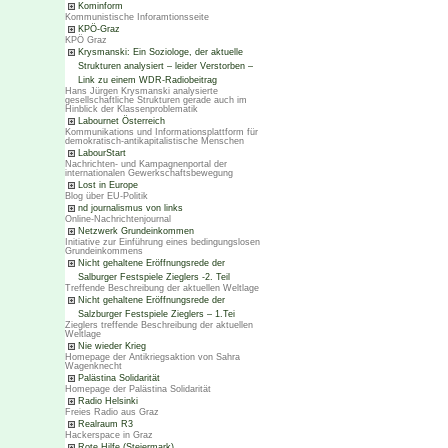
Kominform
Kommunistische Inforamtionsseite
KPÖ-Graz
KPÖ Graz
Krysmanski: Ein Soziologe, der aktuelle
Strukturen analysiert – leider Verstorben –
Link zu einem WDR-Radiobeitrag
Hans Jürgen Krysmanski analysierte
gesellschaftliche Strukturen gerade auch im
Hinblick der Klassenproblematik
Labournet Österreich
Kommunikations und Informationsplattform für
demokratisch-antikapitalistische Menschen
LabourStart
Nachrichten- und Kampagnenportal der
internationalen Gewerkschaftsbewegung
Lost in Europe
Blog über EU-Politik
nd journalismus von links
Online-Nachrichtenjournal
Netzwerk Grundeinkommen
Initiative zur Einführung eines bedingungslosen
Grundeinkommens
Nicht gehaltene Eröffnungsrede der
Salburger Festspiele Zieglers -2. Teil
Treffende Beschreibung der aktuellen Weltlage
Nicht gehaltene Eröffnungsrede der
Salzburger Festspiele Zieglers – 1.Tei
Zieglers treffende Beschreibung der aktuellen
Weltlage
Nie wieder Krieg
Homepage der Antikriegsaktion von Sahra
Wagenknecht
Palästina Solidarität
Homepage der Palästina Solidarität
Radio Helsinki
Freies Radio aus Graz
Realraum R3
Hackerspace in Graz
Rote Hilfe (Steiermark)