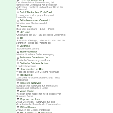
Der Verein leistet Unterstützung bei
gerichtlicher Verfolgung von politischen
Aktivisten – weltweit und auch vor Ort in der
Steiermark
Rudolf Becker liest Erich Fried
Lesung von Texten gegen Krieg und
Unterdrückung
Selbstbestimmtes Österreich
Initiative zum Systemwandel
Seniora.org
Blog über Erziehung – Ethik – Politik
SLP-Graz
Ortsgruppe der SLP (Sozialistische LinksPartei)
sol
Solidarität, Ökologie, Lebensstil – das sind die
zentralen Punkte des Vereins sol
Sozonline
Sozialistische Zeitung
StadtFruchtWien
Iniative für urbane Selbstversorgung
Steiermark Gemeinsam Jetzt
Steirische Vernetzungsplattform
Steirische Friedensplattform
Friedensbewegung
Steuerinitiative im ÖGB
Webseite betreut von Gerhard Kohlmaier
Tagebuch.at
Zeitschrift für Auseinandersetzung – links –
unabhängig
Transform Netzwerk
Europäisches Netzwerd für alternatives
Denken und politischen Dialog
Venus Project
Visionen einer möglichen Welt jenseits von
Krieg und Armut
Wege aus der Krise
Attac Österreich – Netzwerk für eine
demokratische Kontrolle der Finanzmärkte
Wilfried Hanser
Analysen der Gesellschaftskrise