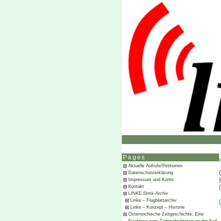
Pages
Aktuelle Aufrufe/Petitionen
Datenschutzerklärung
Impressum und Konto
Kontakt
LINKE.Stmk-Archiv
Linke – Flugblattarchiv
Linke – Konzept – Historie
Österreichische Zeitgeschichte: Eine