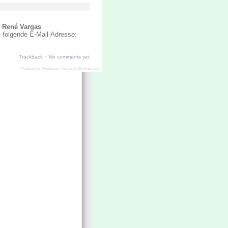
r René Vargas
e folgende E-Mail-Adresse:
·
Trackback
No comments yet
Powered by
Wordpress
, theme by
Dimension 2k