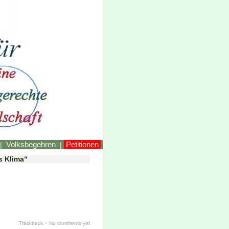
LINKEstmk
Volksbegehren
Petitionen
|
|
s Klima“
·
Trackback
No comments yet