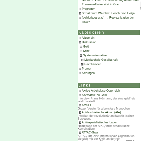
Nachlese zum Zeiteschichtetag an der Karl-
Franzens-Universität in Graz
Programm
Sozialforum Warclaw: Bericht von Helga
[solidaritaet-graz] … Reorganisation der
Linken
Kategorien
Allgemein
Diskussion
Geld
Krise
Systemalternativen
Matriarchale Gesellschaft
Revolutionen
Protest
Sitzungen
Links
Aktive Arbeitslose Österreich
Alternative zu Geld
Interview Franz Hörmann, der eine geldfreie
Welt darstellt.
AMSEL
Grazer Verein für arbeitslose Menschen
Antifaschistische Aktion (AfA)
Infoblatt der revolutionär antifaschistischen
Bewegung
Antiimperialistisches Lager
Homepage der AIK (Antiimperialistische
Koordination)
ATTAC-Graz
ATTAC iste eine internationale Organisation,
die sich mit der Kritik an der rein