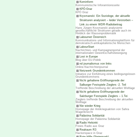
Kominform
Kommunistische Inforamtionsseite
KPÖ-Graz
KPÖ Graz
Krysmanski: Ein Soziologe, der aktuelle
Strukturen analysiert – leider Verstorben –
Link zu einem WDR-Radiobeitrag
Hans Jürgen Krysmanski analysierte
gesellschaftliche Strukturen gerade auch im
Hinblick der Klassenproblematik
Labournet Österreich
Kommunikations und Informationsplattform für
demokratisch-antikapitalistische Menschen
LabourStart
Nachrichten- und Kampagnenportal der
internationalen Gewerkschaftsbewegung
Lost in Europe
Blog über EU-Politik
nd journalismus von links
Online-Nachrichtenjournal
Netzwerk Grundeinkommen
Initiative zur Einführung eines bedingungslosen
Grundeinkommens
Nicht gehaltene Eröffnungsrede der
Salburger Festspiele Zieglers -2. Teil
Treffende Beschreibung der aktuellen Weltlage
Nicht gehaltene Eröffnungsrede der
Salzburger Festspiele Zieglers – 1.Tei
Zieglers treffende Beschreibung der aktuellen
Weltlage
Nie wieder Krieg
Homepage der Antikriegsaktion von Sahra
Wagenknecht
Palästina Solidarität
Homepage der Palästina Solidarität
Radio Helsinki
Freies Radio aus Graz
Realraum R3
Hackerspace in Graz
Rote Hilfe (Steiermark)