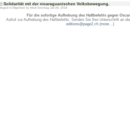
Solidarität mit der nicaraguanischen Volksbewegung.
Bloged in
Allgemein
by friedi Sonntag Juli 29, 2018
Für die sofortige Aufhebung des Haftbefehls gegen Osca
Aufruf zur Aufhebung des Haftbefehls. Senden Sie Ihre Unterschrift an di
editions@page2.ch
(more…)