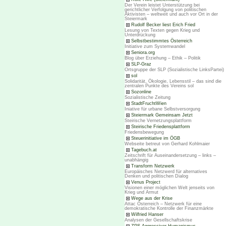
Der Verein leistet Unterstützung bei
gerichtlicher Verfolgung von politischen
Aktivisten – weltweit und auch vor Ort in der
Steiermark
Rudolf Becker liest Erich Fried
Lesung von Texten gegen Krieg und
Unterdrückung
Selbstbestimmtes Österreich
Initiative zum Systemwandel
Seniora.org
Blog über Erziehung – Ethik – Politik
SLP-Graz
Ortsgruppe der SLP (Sozialistische LinksPartei)
sol
Solidarität, Ökologie, Lebensstil – das sind die
zentralen Punkte des Vereins sol
Sozonline
Sozialistische Zeitung
StadtFruchtWien
Iniative für urbane Selbstversorgung
Steiermark Gemeinsam Jetzt
Steirische Vernetzungsplattform
Steirische Friedensplattform
Friedensbewegung
Steuerinitiative im ÖGB
Webseite betreut von Gerhard Kohlmaier
Tagebuch.at
Zeitschrift für Auseinandersetzung – links –
unabhängig
Transform Netzwerk
Europäisches Netzwerd für alternatives
Denken und politischen Dialog
Venus Project
Visionen einer möglichen Welt jenseits von
Krieg und Armut
Wege aus der Krise
Attac Österreich – Netzwerk für eine
demokratische Kontrolle der Finanzmärkte
Wilfried Hanser
Analysen der Gesellschaftskrise