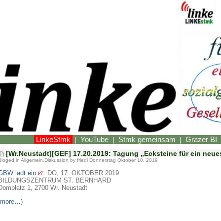
LinkeStmk
YouTube
Stmk gemeinsam
Grazer BI
|
|
|
[Wr.Neustadt][GEF] 17.20.2019: Tagung „Ecksteine für ein neue
Bloged in
Allgemein
,
Diskussion
by friedi Donnerstag Oktober 10, 2019
GBW lädt ein
: DO, 17. OKTOBER 2019
BILDUNGSZENTRUM ST. BERNHARD
Domplatz 1, 2700 Wr. Neustadt
(more…)