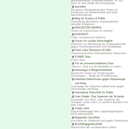
profitorientierten Ökonomie befasst; ATTAC-
Graz ist eine lokale Aktivistengruppe
ausreißer
Die grazer Wandzeitung des Verein zur
Förderung von Medienvielfalt und freier
Berichterstattung
Blog für Science & Politik
Darstellung alternativer Interpretationen
aktueller Ereignisse
EPICENTER.WORKS
Verein für Datenschutz im Internet
EUROEXIT
Linke, eurokritische Initiative
Forum für soziale Gerechtigkeit
Plattform zur Aktivierung der Zivilgesellschaft
gegen Demokratieverlust und Sozialabbau
Freie Linke Österreich (FLOE)
Zusammenschluss linksorientierter Menschen
FUNKE Graz
Funke Graz
Für ein unverwechselbares Graz
Versuch, Graz vor der Baulobby zu retten ..
Gemeingut in BürgerInnenhand
Deutscher Verein zur Sicherung des
Gemeinguts – Stopp der Privatisierung
Gewerkschafter/Innen gegen Atomenergie
und Krieg
Homepage der Gewerkschafter/Innen gegen
Atomenergie und Krieg
Internatinal Zeitschrift für Politik
Jean Ziegler: Das Imperium der Schande
Leseprobe zum Buch „Das Imperium der
Schande“ sowie Links zu weiteren Büchern von
jean Ziegler
Junge Linke
Parteiunabhängige linke Jugendorganisation;
KPÖ-nahestehend
KlappeAuf: Kurzfilme
Kurzfülme für Solidarität und gegen Verhetzung
KLASSEgegenKLASSE
Nachrichten der revolutionären Linken