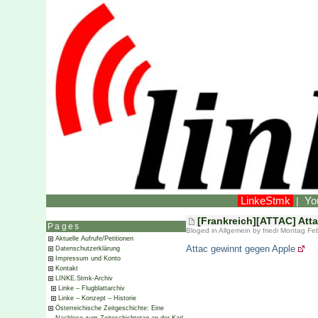
LinkeStmk
Yo
|
[Frankreich][ATTAC] Atta
Pages
Bloged in
Allgemein
by friedi Montag Fe
Aktuelle Aufrufe/Petitionen
Attac gewinnt gegen Apple
Datenschutzerklärung
Impressum und Konto
Kontakt
LINKE.Stmk-Archiv
Linke – Flugblattarchiv
Linke – Konzept – Historie
Österreichische Zeitgeschichte: Eine