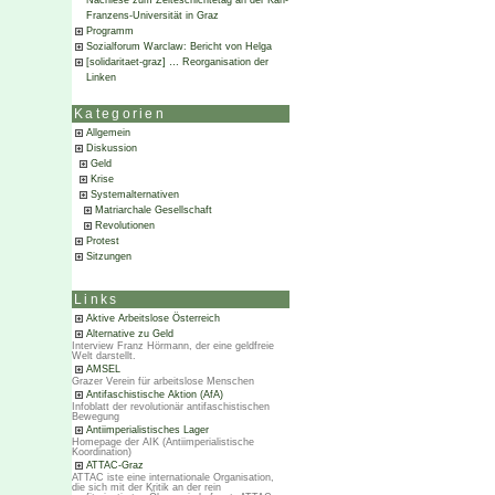
Nachlese zum Zeiteschichtetag an der Karl-
Franzens-Universität in Graz
Programm
Sozialforum Warclaw: Bericht von Helga
[solidaritaet-graz] … Reorganisation der
Linken
Kategorien
Allgemein
Diskussion
Geld
Krise
Systemalternativen
Matriarchale Gesellschaft
Revolutionen
Protest
Sitzungen
Links
Aktive Arbeitslose Österreich
Alternative zu Geld
Interview Franz Hörmann, der eine geldfreie
Welt darstellt.
AMSEL
Grazer Verein für arbeitslose Menschen
Antifaschistische Aktion (AfA)
Infoblatt der revolutionär antifaschistischen
Bewegung
Antiimperialistisches Lager
Homepage der AIK (Antiimperialistische
Koordination)
ATTAC-Graz
ATTAC iste eine internationale Organisation,
die sich mit der Kritik an der rein