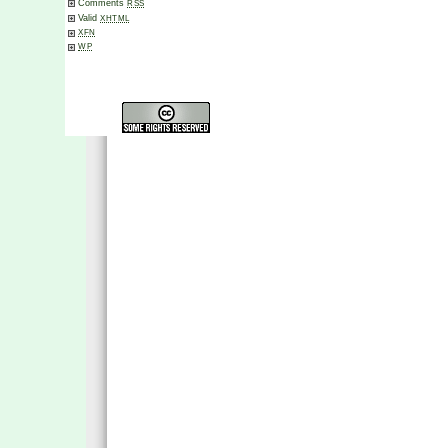
Comments
RSS
Valid
XHTML
XFN
WP