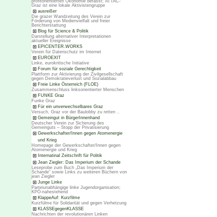
profitorientierten Ökonomie befasst; ATTAC-
Graz ist eine lokale Aktivistengruppe
ausreißer
Die grazer Wandzeitung des Verein zur
Förderung von Medienvielfalt und freier
Berichterstattung
Blog für Science & Politik
Darstellung alternativer Interpretationen
aktueller Ereignisse
EPICENTER.WORKS
Verein für Datenschutz im Internet
EUROEXIT
Linke, eurokritische Initiative
Forum für soziale Gerechtigkeit
Plattform zur Aktivierung der Zivilgesellschaft
gegen Demokratieverlust und Sozialabbau
Freie Linke Österreich (FLOE)
Zusammenschluss linksorientierter Menschen
FUNKE Graz
Funke Graz
Für ein unverwechselbares Graz
Versuch, Graz vor der Baulobby zu retten ..
Gemeingut in BürgerInnenhand
Deutscher Verein zur Sicherung des
Gemeinguts – Stopp der Privatisierung
Gewerkschafter/Innen gegen Atomenergie
und Krieg
Homepage der Gewerkschafter/Innen gegen
Atomenergie und Krieg
Internatinal Zeitschrift für Politik
Jean Ziegler: Das Imperium der Schande
Leseprobe zum Buch „Das Imperium der
Schande“ sowie Links zu weiteren Büchern von
jean Ziegler
Junge Linke
Parteiunabhängige linke Jugendorganisation;
KPÖ-nahestehend
KlappeAuf: Kurzfilme
Kurzfülme für Solidarität und gegen Verhetzung
KLASSEgegenKLASSE
Nachrichten der revolutionären Linken