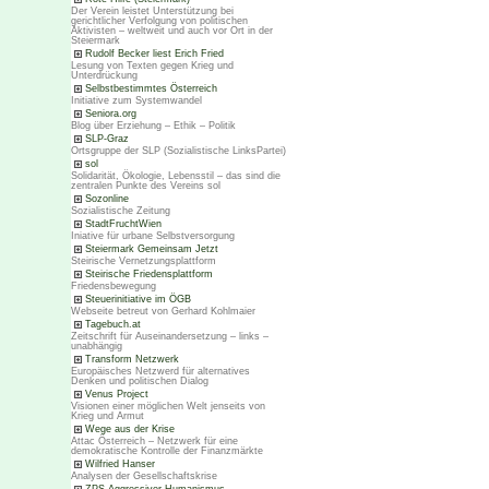
Der Verein leistet Unterstützung bei
gerichtlicher Verfolgung von politischen
Aktivisten – weltweit und auch vor Ort in der
Steiermark
Rudolf Becker liest Erich Fried
Lesung von Texten gegen Krieg und
Unterdrückung
Selbstbestimmtes Österreich
Initiative zum Systemwandel
Seniora.org
Blog über Erziehung – Ethik – Politik
SLP-Graz
Ortsgruppe der SLP (Sozialistische LinksPartei)
sol
Solidarität, Ökologie, Lebensstil – das sind die
zentralen Punkte des Vereins sol
Sozonline
Sozialistische Zeitung
StadtFruchtWien
Iniative für urbane Selbstversorgung
Steiermark Gemeinsam Jetzt
Steirische Vernetzungsplattform
Steirische Friedensplattform
Friedensbewegung
Steuerinitiative im ÖGB
Webseite betreut von Gerhard Kohlmaier
Tagebuch.at
Zeitschrift für Auseinandersetzung – links –
unabhängig
Transform Netzwerk
Europäisches Netzwerd für alternatives
Denken und politischen Dialog
Venus Project
Visionen einer möglichen Welt jenseits von
Krieg und Armut
Wege aus der Krise
Attac Österreich – Netzwerk für eine
demokratische Kontrolle der Finanzmärkte
Wilfried Hanser
Analysen der Gesellschaftskrise