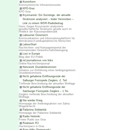
Kominform
Kommunistische Inforamtionsseite
KPÖ-Graz
KPÖ Graz
Krysmanski: Ein Soziologe, der aktuelle
Strukturen analysiert – leider Verstorben –
Link zu einem WDR-Radiobeitrag
Hans Jürgen Krysmanski analysierte
gesellschaftliche Strukturen gerade auch im
Hinblick der Klassenproblematik
Labournet Österreich
Kommunikations und Informationsplattform für
demokratisch-antikapitalistische Menschen
LabourStart
Nachrichten- und Kampagnenportal der
internationalen Gewerkschaftsbewegung
Lost in Europe
Blog über EU-Politik
nd journalismus von links
Online-Nachrichtenjournal
Netzwerk Grundeinkommen
Initiative zur Einführung eines bedingungslosen
Grundeinkommens
Nicht gehaltene Eröffnungsrede der
Salburger Festspiele Zieglers -2. Teil
Treffende Beschreibung der aktuellen Weltlage
Nicht gehaltene Eröffnungsrede der
Salzburger Festspiele Zieglers – 1.Tei
Zieglers treffende Beschreibung der aktuellen
Weltlage
Nie wieder Krieg
Homepage der Antikriegsaktion von Sahra
Wagenknecht
Palästina Solidarität
Homepage der Palästina Solidarität
Radio Helsinki
Freies Radio aus Graz
Realraum R3
Hackerspace in Graz
Rote Hilfe (Steiermark)