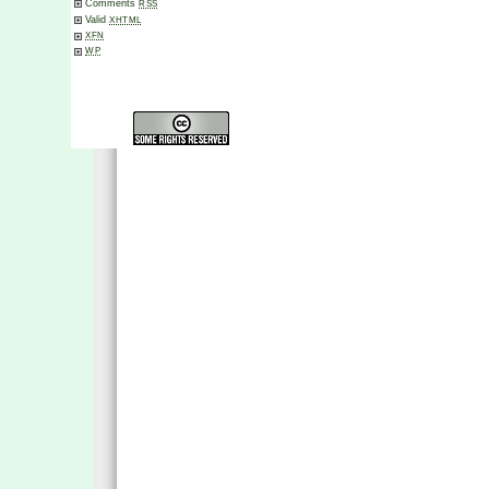
Comments
RSS
Valid
XHTML
XFN
WP