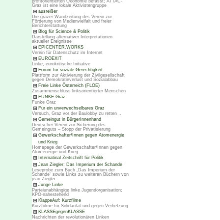
profitorientierten Ökonomie befasst; ATTAC-
Graz ist eine lokale Aktivistengruppe
ausreißer
Die grazer Wandzeitung des Verein zur
Förderung von Medienvielfalt und freier
Berichterstattung
Blog für Science & Politik
Darstellung alternativer Interpretationen
aktueller Ereignisse
EPICENTER.WORKS
Verein für Datenschutz im Internet
EUROEXIT
Linke, eurokritische Initiative
Forum für soziale Gerechtigkeit
Plattform zur Aktivierung der Zivilgesellschaft
gegen Demokratieverlust und Sozialabbau
Freie Linke Österreich (FLOE)
Zusammenschluss linksorientierter Menschen
FUNKE Graz
Funke Graz
Für ein unverwechselbares Graz
Versuch, Graz vor der Baulobby zu retten ..
Gemeingut in BürgerInnenhand
Deutscher Verein zur Sicherung des
Gemeinguts – Stopp der Privatisierung
Gewerkschafter/Innen gegen Atomenergie
und Krieg
Homepage der Gewerkschafter/Innen gegen
Atomenergie und Krieg
Internatinal Zeitschrift für Politik
Jean Ziegler: Das Imperium der Schande
Leseprobe zum Buch „Das Imperium der
Schande“ sowie Links zu weiteren Büchern von
jean Ziegler
Junge Linke
Parteiunabhängige linke Jugendorganisation;
KPÖ-nahestehend
KlappeAuf: Kurzfilme
Kurzfülme für Solidarität und gegen Verhetzung
KLASSEgegenKLASSE
Nachrichten der revolutionären Linken