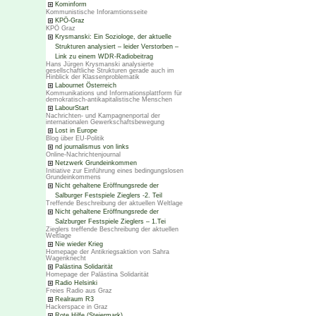
Kominform
Kommunistische Inforamtionsseite
KPÖ-Graz
KPÖ Graz
Krysmanski: Ein Soziologe, der aktuelle
Strukturen analysiert – leider Verstorben –
Link zu einem WDR-Radiobeitrag
Hans Jürgen Krysmanski analysierte
gesellschaftliche Strukturen gerade auch im
Hinblick der Klassenproblematik
Labournet Österreich
Kommunikations und Informationsplattform für
demokratisch-antikapitalistische Menschen
LabourStart
Nachrichten- und Kampagnenportal der
internationalen Gewerkschaftsbewegung
Lost in Europe
Blog über EU-Politik
nd journalismus von links
Online-Nachrichtenjournal
Netzwerk Grundeinkommen
Initiative zur Einführung eines bedingungslosen
Grundeinkommens
Nicht gehaltene Eröffnungsrede der
Salburger Festspiele Zieglers -2. Teil
Treffende Beschreibung der aktuellen Weltlage
Nicht gehaltene Eröffnungsrede der
Salzburger Festspiele Zieglers – 1.Tei
Zieglers treffende Beschreibung der aktuellen
Weltlage
Nie wieder Krieg
Homepage der Antikriegsaktion von Sahra
Wagenknecht
Palästina Solidarität
Homepage der Palästina Solidarität
Radio Helsinki
Freies Radio aus Graz
Realraum R3
Hackerspace in Graz
Rote Hilfe (Steiermark)