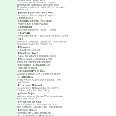
Der Verein leistet Unterstützung bei
gerichtlicher Verfolgung von politischen
Aktivisten – weltweit und auch vor Ort in der
Steiermark
Rudolf Becker liest Erich Fried
Lesung von Texten gegen Krieg und
Unterdrückung
Selbstbestimmtes Österreich
Initiative zum Systemwandel
Seniora.org
Blog über Erziehung – Ethik – Politik
SLP-Graz
Ortsgruppe der SLP (Sozialistische LinksPartei)
sol
Solidarität, Ökologie, Lebensstil – das sind die
zentralen Punkte des Vereins sol
Sozonline
Sozialistische Zeitung
StadtFruchtWien
Iniative für urbane Selbstversorgung
Steiermark Gemeinsam Jetzt
Steirische Vernetzungsplattform
Steirische Friedensplattform
Friedensbewegung
Steuerinitiative im ÖGB
Webseite betreut von Gerhard Kohlmaier
Tagebuch.at
Zeitschrift für Auseinandersetzung – links –
unabhängig
Transform Netzwerk
Europäisches Netzwerd für alternatives
Denken und politischen Dialog
Venus Project
Visionen einer möglichen Welt jenseits von
Krieg und Armut
Wege aus der Krise
Attac Österreich – Netzwerk für eine
demokratische Kontrolle der Finanzmärkte
Wilfried Hanser
Analysen der Gesellschaftskrise