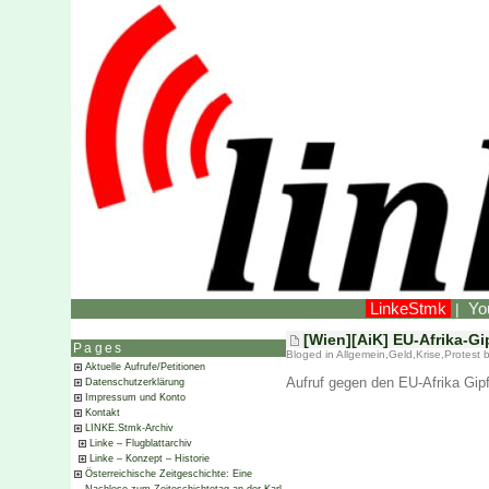
LinkeStmk
Yo
|
[Wien][AiK] EU-Afrika-Gi
Pages
Bloged in
Allgemein
,
Geld
,
Krise
,
Protest
b
Aktuelle Aufrufe/Petitionen
Aufruf gegen den EU-Afrika Gi
Datenschutzerklärung
Impressum und Konto
Kontakt
LINKE.Stmk-Archiv
Linke – Flugblattarchiv
Linke – Konzept – Historie
Österreichische Zeitgeschichte: Eine