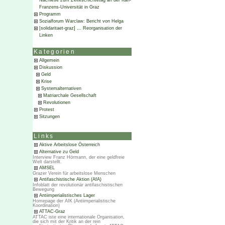
Nachlese zum Zeiteschichtetag an der Karl-
Franzens-Universität in Graz
Programm
Sozialforum Warclaw: Bericht von Helga
[solidaritaet-graz] … Reorganisation der
Linken
Kategorien
Allgemein
Diskussion
Geld
Krise
Systemalternativen
Matriarchale Gesellschaft
Revolutionen
Protest
Sitzungen
Links
Aktive Arbeitslose Österreich
Alternative zu Geld
Interview Franz Hörmann, der eine geldfreie
Welt darstellt.
AMSEL
Grazer Verein für arbeitslose Menschen
Antifaschistische Aktion (AfA)
Infoblatt der revolutionär antifaschistischen
Bewegung
Antiimperialistisches Lager
Homepage der AIK (Antiimperialistische
Koordination)
ATTAC-Graz
ATTAC iste eine internationale Organisation,
die sich mit der Kritik an der rein