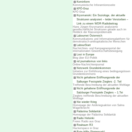
Kominform
Kommunistische Inforamtionsseite
KPÖ-Graz
KPÖ Graz
Krysmanski: Ein Soziologe, der aktuelle
Strukturen analysiert – leider Verstorben –
Link zu einem WDR-Radiobeitrag
Hans Jürgen Krysmanski analysierte
gesellschaftliche Strukturen gerade auch im
Hinblick der Klassenproblematik
Labournet Österreich
Kommunikations und Informationsplattform für
demokratisch-antikapitalistische Menschen
LabourStart
Nachrichten- und Kampagnenportal der
internationalen Gewerkschaftsbewegung
Lost in Europe
Blog über EU-Politik
nd journalismus von links
Online-Nachrichtenjournal
Netzwerk Grundeinkommen
Initiative zur Einführung eines bedingungslosen
Grundeinkommens
Nicht gehaltene Eröffnungsrede der
Salburger Festspiele Zieglers -2. Teil
Treffende Beschreibung der aktuellen Weltlage
Nicht gehaltene Eröffnungsrede der
Salzburger Festspiele Zieglers – 1.Tei
Zieglers treffende Beschreibung der aktuellen
Weltlage
Nie wieder Krieg
Homepage der Antikriegsaktion von Sahra
Wagenknecht
Palästina Solidarität
Homepage der Palästina Solidarität
Radio Helsinki
Freies Radio aus Graz
Realraum R3
Hackerspace in Graz
Rote Hilfe (Steiermark)