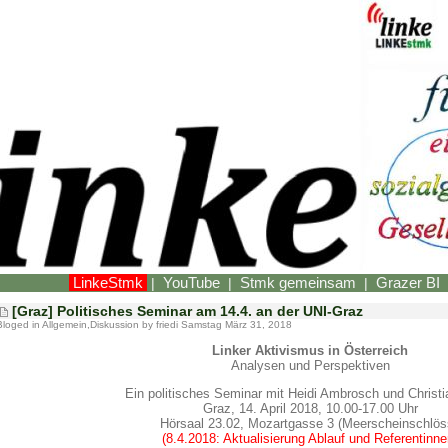
LinkeStmk
YouTube
Stmk gemeinsam
Grazer BI
|
|
|
[Graz] Politisches Seminar am 14.4. an der UNI-Graz
Bloged in
Allgemein
,
Diskussion
by friedi Samstag März 31, 2018
Linker Aktivismus in Österreich
Analysen und Perspektiven
Ein politisches Seminar mit Heidi Ambrosch und Christi
Graz, 14. April 2018, 10.00-17.00 Uhr
Hörsaal 23.02, Mozartgasse 3 (Meerscheinschlös
(8.4.2018: Aktualisierung Ablauf und Referentinne