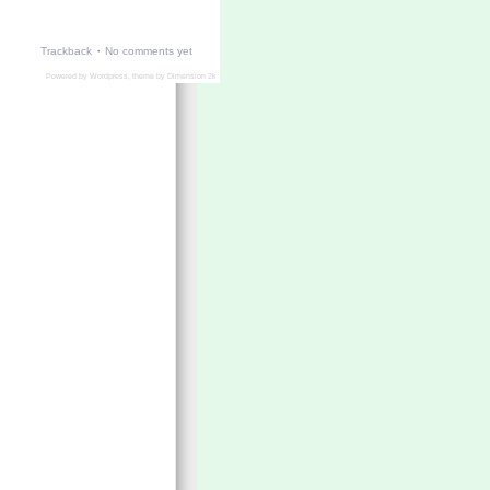
·
Trackback
No comments yet
Powered by
Wordpress
, theme by
Dimension 2k