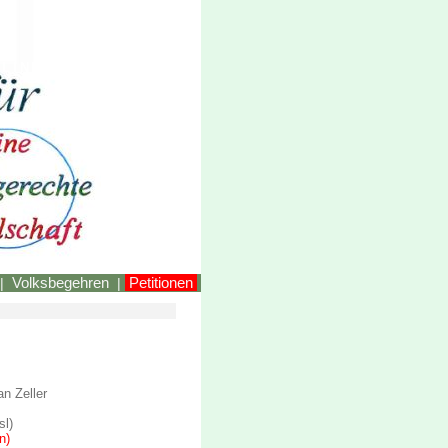
LINKEstmk
Volksbegehren
Petitionen
|
|
an Zeller
sl)
n)