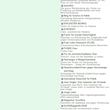
profitorientierten Ökonomie befasst; ATTAC-
Graz ist eine lokale Aktivistengruppe
ausreißer
Die grazer Wandzeitung des Verein zur
Förderung von Medienvielfalt und freier
Berichterstattung
Blog für Science & Politik
Darstellung alternativer Interpretationen
aktueller Ereignisse
EPICENTER.WORKS
Verein für Datenschutz im Internet
EUROEXIT
Linke, eurokritische Initiative
Forum für soziale Gerechtigkeit
Plattform zur Aktivierung der Zivilgesellschaft
gegen Demokratieverlust und Sozialabbau
Freie Linke Österreich (FLOE)
Zusammenschluss linksorientierter Menschen
FUNKE Graz
Funke Graz
Für ein unverwechselbares Graz
Versuch, Graz vor der Baulobby zu retten ..
Gemeingut in BürgerInnenhand
Deutscher Verein zur Sicherung des
Gemeinguts – Stopp der Privatisierung
Gewerkschafter/Innen gegen Atomenergie
und Krieg
Homepage der Gewerkschafter/Innen gegen
Atomenergie und Krieg
Internatinal Zeitschrift für Politik
Jean Ziegler: Das Imperium der Schande
Leseprobe zum Buch „Das Imperium der
Schande“ sowie Links zu weiteren Büchern von
jean Ziegler
Junge Linke
Parteiunabhängige linke Jugendorganisation;
KPÖ-nahestehend
KlappeAuf: Kurzfilme
Kurzfülme für Solidarität und gegen Verhetzung
KLASSEgegenKLASSE
Nachrichten der revolutionären Linken