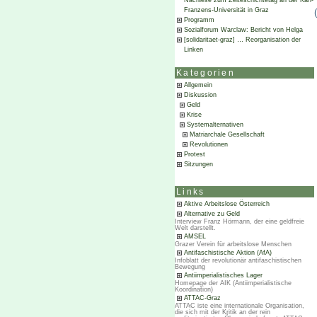
Nachlese zum Zeiteschichtetag an der Karl-
Franzens-Universität in Graz
Programm
Sozialforum Warclaw: Bericht von Helga
[solidaritaet-graz] … Reorganisation der
Linken
Kategorien
Allgemein
Diskussion
Geld
Krise
Systemalternativen
Matriarchale Gesellschaft
Revolutionen
Protest
Sitzungen
Links
Aktive Arbeitslose Österreich
Alternative zu Geld
Interview Franz Hörmann, der eine geldfreie
Welt darstellt.
AMSEL
Grazer Verein für arbeitslose Menschen
Antifaschistische Aktion (AfA)
Infoblatt der revolutionär antifaschistischen
Bewegung
Antiimperialistisches Lager
Homepage der AIK (Antiimperialistische
Koordination)
ATTAC-Graz
ATTAC iste eine internationale Organisation,
die sich mit der Kritik an der rein