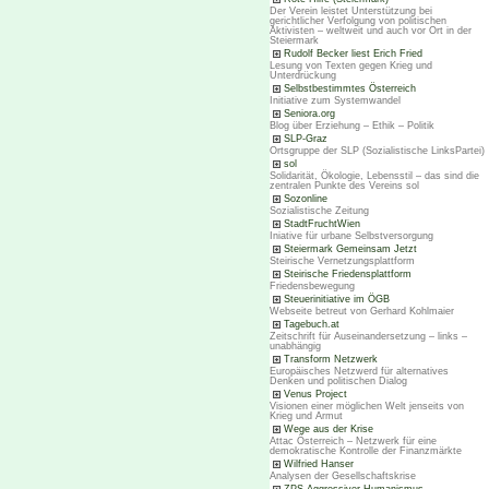
Der Verein leistet Unterstützung bei
gerichtlicher Verfolgung von politischen
Aktivisten – weltweit und auch vor Ort in der
Steiermark
Rudolf Becker liest Erich Fried
Lesung von Texten gegen Krieg und
Unterdrückung
Selbstbestimmtes Österreich
Initiative zum Systemwandel
Seniora.org
Blog über Erziehung – Ethik – Politik
SLP-Graz
Ortsgruppe der SLP (Sozialistische LinksPartei)
sol
Solidarität, Ökologie, Lebensstil – das sind die
zentralen Punkte des Vereins sol
Sozonline
Sozialistische Zeitung
StadtFruchtWien
Iniative für urbane Selbstversorgung
Steiermark Gemeinsam Jetzt
Steirische Vernetzungsplattform
Steirische Friedensplattform
Friedensbewegung
Steuerinitiative im ÖGB
Webseite betreut von Gerhard Kohlmaier
Tagebuch.at
Zeitschrift für Auseinandersetzung – links –
unabhängig
Transform Netzwerk
Europäisches Netzwerd für alternatives
Denken und politischen Dialog
Venus Project
Visionen einer möglichen Welt jenseits von
Krieg und Armut
Wege aus der Krise
Attac Österreich – Netzwerk für eine
demokratische Kontrolle der Finanzmärkte
Wilfried Hanser
Analysen der Gesellschaftskrise