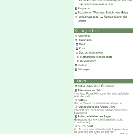
Nachlese zum Zeiteschichtetag an der Karl-
Franzens-Universität in Graz
Programm
Sozialforum Warclaw: Bericht von Helga
[solidaritaet-graz] … Reorganisation der
Linken
Kategorien
Allgemein
Diskussion
Geld
Krise
Systemalternativen
Matriarchale Gesellschaft
Revolutionen
Protest
Sitzungen
Links
Aktive Arbeitslose Österreich
Alternative zu Geld
Interview Franz Hörmann, der eine geldfreie
Welt darstellt.
AMSEL
Grazer Verein für arbeitslose Menschen
Antifaschistische Aktion (AfA)
Infoblatt der revolutionär antifaschistischen
Bewegung
Antiimperialistisches Lager
Homepage der AIK (Antiimperialistische
Koordination)
ATTAC-Graz
ATTAC iste eine internationale Organisation,
die sich mit der Kritik an der rein