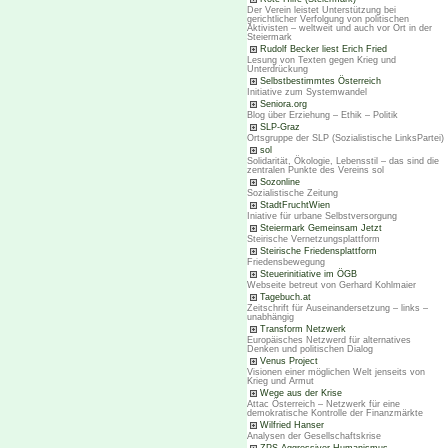
Der Verein leistet Unterstützung bei
gerichtlicher Verfolgung von politischen
Aktivisten – weltweit und auch vor Ort in der
Steiermark
Rudolf Becker liest Erich Fried
Lesung von Texten gegen Krieg und
Unterdrückung
Selbstbestimmtes Österreich
Initiative zum Systemwandel
Seniora.org
Blog über Erziehung – Ethik – Politik
SLP-Graz
Ortsgruppe der SLP (Sozialistische LinksPartei)
sol
Solidarität, Ökologie, Lebensstil – das sind die
zentralen Punkte des Vereins sol
Sozonline
Sozialistische Zeitung
StadtFruchtWien
Iniative für urbane Selbstversorgung
Steiermark Gemeinsam Jetzt
Steirische Vernetzungsplattform
Steirische Friedensplattform
Friedensbewegung
Steuerinitiative im ÖGB
Webseite betreut von Gerhard Kohlmaier
Tagebuch.at
Zeitschrift für Auseinandersetzung – links –
unabhängig
Transform Netzwerk
Europäisches Netzwerd für alternatives
Denken und politischen Dialog
Venus Project
Visionen einer möglichen Welt jenseits von
Krieg und Armut
Wege aus der Krise
Attac Österreich – Netzwerk für eine
demokratische Kontrolle der Finanzmärkte
Wilfried Hanser
Analysen der Gesellschaftskrise