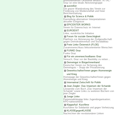
profitorientierten Ökonomie befasst; ATTAC-
Graz ist eine lokale Aktivistengruppe
ausreißer
Die grazer Wandzeitung des Verein zur
Förderung von Medienvielfalt und freier
Berichterstattung
Blog für Science & Politik
Darstellung alternativer Interpretationen
aktueller Ereignisse
EPICENTER.WORKS
Verein für Datenschutz im Internet
EUROEXIT
Linke, eurokritische Initiative
Forum für soziale Gerechtigkeit
Plattform zur Aktivierung der Zivilgesellschaft
gegen Demokratieverlust und Sozialabbau
Freie Linke Österreich (FLOE)
Zusammenschluss linksorientierter Menschen
FUNKE Graz
Funke Graz
Für ein unverwechselbares Graz
Versuch, Graz vor der Baulobby zu retten ..
Gemeingut in BürgerInnenhand
Deutscher Verein zur Sicherung des
Gemeinguts – Stopp der Privatisierung
Gewerkschafter/Innen gegen Atomenergie
und Krieg
Homepage der Gewerkschafter/Innen gegen
Atomenergie und Krieg
Internatinal Zeitschrift für Politik
Jean Ziegler: Das Imperium der Schande
Leseprobe zum Buch „Das Imperium der
Schande“ sowie Links zu weiteren Büchern von
jean Ziegler
Junge Linke
Parteiunabhängige linke Jugendorganisation;
KPÖ-nahestehend
KlappeAuf: Kurzfilme
Kurzfülme für Solidarität und gegen Verhetzung
KLASSEgegenKLASSE
Nachrichten der revolutionären Linken