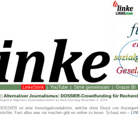
LinkeStmk
YouTube
Stmk gemeinsam
Grazer BI
|
|
|
Alternativer Journalismus: DOSSIER-Crowdfunding für Recherc
Bloged in
Allgemein
,
Systemalternativen
by friedi Sonntag November 4, 2018
DOSSIER ist eine Investigativredaktion, welche ohne Druck von Anzeige
möchte. Fast alles was sie machen gibt es online zu lesen. Schaut rein –
LIN