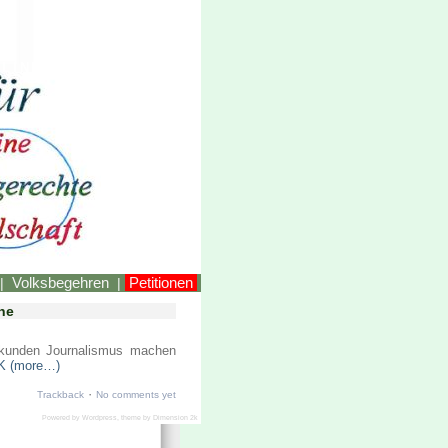
LINKEstmk
Volksbegehren
Petitionen
|
|
he
nkunden Journalismus machen
K
(more…)
·
Trackback
No comments yet
Powered by
Wordpress
, theme by
Dimension 2k