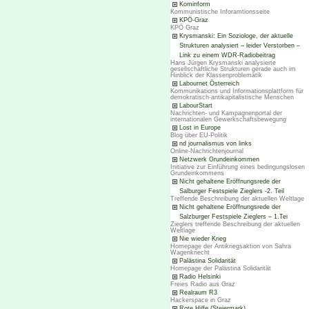
Kominform
Kommunistische Inforamtionsseite
KPÖ-Graz
KPÖ Graz
Krysmanski: Ein Soziologe, der aktuelle
Strukturen analysiert – leider Verstorben –
Link zu einem WDR-Radiobeitrag
Hans Jürgen Krysmanski analysierte
gesellschaftliche Strukturen gerade auch im
Hinblick der Klassenproblematik
Labournet Österreich
Kommunikations und Informationsplattform für
demokratisch-antikapitalistische Menschen
LabourStart
Nachrichten- und Kampagnenportal der
internationalen Gewerkschaftsbewegung
Lost in Europe
Blog über EU-Politik
nd journalismus von links
Online-Nachrichtenjournal
Netzwerk Grundeinkommen
Initiative zur Einführung eines bedingungslosen
Grundeinkommens
Nicht gehaltene Eröffnungsrede der
Salburger Festspiele Zieglers -2. Teil
Treffende Beschreibung der aktuellen Weltlage
Nicht gehaltene Eröffnungsrede der
Salzburger Festspiele Zieglers – 1.Tei
Zieglers treffende Beschreibung der aktuellen
Weltlage
Nie wieder Krieg
Homepage der Antikriegsaktion von Sahra
Wagenknecht
Palästina Solidarität
Homepage der Palästina Solidarität
Radio Helsinki
Freies Radio aus Graz
Realraum R3
Hackerspace in Graz
Rote Hilfe (Steiermark)