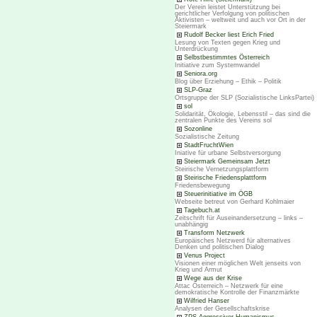
Der Verein leistet Unterstützung bei
gerichtlicher Verfolgung von politischen
Aktivisten – weltweit und auch vor Ort in der
Steiermark
Rudolf Becker liest Erich Fried
Lesung von Texten gegen Krieg und
Unterdrückung
Selbstbestimmtes Österreich
Initiative zum Systemwandel
Seniora.org
Blog über Erziehung – Ethik – Politik
SLP-Graz
Ortsgruppe der SLP (Sozialistische LinksPartei)
sol
Solidarität, Ökologie, Lebensstil – das sind die
zentralen Punkte des Vereins sol
Sozonline
Sozialistische Zeitung
StadtFruchtWien
Iniative für urbane Selbstversorgung
Steiermark Gemeinsam Jetzt
Steirische Vernetzungsplattform
Steirische Friedensplattform
Friedensbewegung
Steuerinitiative im ÖGB
Webseite betreut von Gerhard Kohlmaier
Tagebuch.at
Zeitschrift für Auseinandersetzung – links –
unabhängig
Transform Netzwerk
Europäisches Netzwerd für alternatives
Denken und politischen Dialog
Venus Project
Visionen einer möglichen Welt jenseits von
Krieg und Armut
Wege aus der Krise
Attac Österreich – Netzwerk für eine
demokratische Kontrolle der Finanzmärkte
Wilfried Hanser
Analysen der Gesellschaftskrise