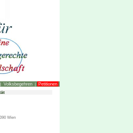
LINKEstmk
Volksbegehren
Petitionen
|
|
tät
1090 Wien