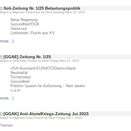
Soli-Zeitung Nr. 1/25 Belastungspolitik
Bloged in
Allgemein
,
Geld
,
Krise
by friedi Samstag März 22, 2025
Neue Regierung
Gesundheit/ÖGK
Senecura
Lieferando: Flucht aus KV
(more…)
[GGAE] Zeitung Nr. 1/25
Bloged in
Geld
,
Krise
,
Protest
by friedi Freitag März 21, 2025
USA-Russland-EU/NATO/Deutschland
Neutralität
Tschernobyl
Gesundheit
Petition Sparen für Aufrüstung – Nein danke.
u.a.m.
(more…)
[GGAK] Anti-Atom/Kriegs-Zeitung Jui 2023
Bloged in
Allgemein
,
Krise
,
Protest
by friedi Freitag Juli 7, 2023
Themen: