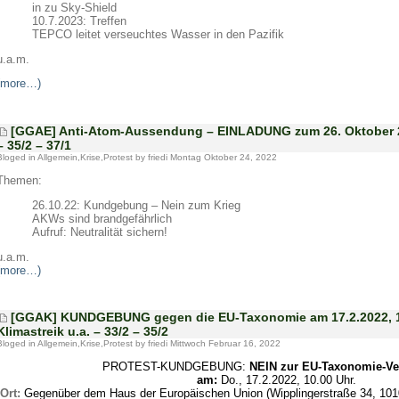
in zu Sky-Shield
10.7.2023: Treffen
TEPCO leitet verseuchtes Wasser in den Pazifik
u.a.m.
(more…)
[GGAE] Anti-Atom-Aussendung – EINLADUNG zum 26. Oktober 20
– 35/2 – 37/1
Bloged in
Allgemein
,
Krise
,
Protest
by friedi Montag Oktober 24, 2022
Themen:
26.10.22: Kundgebung – Nein zum Krieg
AKWs sind brandgefährlich
Aufruf: Neutralität sichern!
u.a.m.
(more…)
[GGAK] KUNDGEBUNG gegen die EU-Taxonomie am 17.2.2022, 10
Klimastreik u.a. – 33/2 – 35/2
Bloged in
Allgemein
,
Krise
,
Protest
by friedi Mittwoch Februar 16, 2022
PROTEST-KUNDGEBUNG:
NEIN zur EU-Taxonomie-Ve
am:
Do., 17.2.2022, 10.00 Uhr.
Ort:
Gegenüber dem Haus der Europäischen Union (Wipplingerstraße 34, 1010