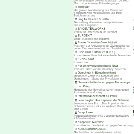
profitorientierten Ökonomie befasst; ATTAC-
Graz ist eine lokale Aktivistengruppe
ausreißer
Die grazer Wandzeitung des Verein zur
Förderung von Medienvielfalt und freier
Berichterstattung
Blog für Science & Politik
Darstellung alternativer Interpretationen
aktueller Ereignisse
EPICENTER.WORKS
Verein für Datenschutz im Internet
EUROEXIT
Linke, eurokritische Initiative
Forum für soziale Gerechtigkeit
Plattform zur Aktivierung der Zivilgesellschaft
gegen Demokratieverlust und Sozialabbau
Freie Linke Österreich (FLOE)
Zusammenschluss linksorientierter Menschen
FUNKE Graz
Funke Graz
Für ein unverwechselbares Graz
Versuch, Graz vor der Baulobby zu retten ..
Gemeingut in BürgerInnenhand
Deutscher Verein zur Sicherung des
Gemeinguts – Stopp der Privatisierung
Gewerkschafter/Innen gegen Atomenergie
und Krieg
Homepage der Gewerkschafter/Innen gegen
Atomenergie und Krieg
Internatinal Zeitschrift für Politik
Jean Ziegler: Das Imperium der Schande
Leseprobe zum Buch „Das Imperium der
Schande“ sowie Links zu weiteren Büchern von
jean Ziegler
Junge Linke
Parteiunabhängige linke Jugendorganisation;
KPÖ-nahestehend
KlappeAuf: Kurzfilme
Kurzfülme für Solidarität und gegen Verhetzung
KLASSEgegenKLASSE
Nachrichten der revolutionären Linken