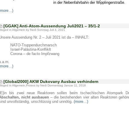
in der Nebenfahrbahn der Wipplingerstraße.
(more…)
[GGAK] Anti-Atom-Aussendung Juli2021 – 35/1-2
Bloged in
Allgemein
by friedi Sonntag Juli 4, 2021
Unsere Aussendung Nr. 2 – Juli 2021 ist da – INHALT:
NATO-Truppendurchmarsch
Israel-Palästina-Konfliklt
Corona – de facto Impfzwang
u.a.m.
(more…)
[Global2000] AKW Dukovany Ausbau verhindern
Bloged in
Allgemein
,
Protest
by friedi Donnerstag Januar 11, 2018
[E]in bis zwei neue Reaktoren sollen beim tschechischen Atompark D
Abschalten, nicht ausbauen
– die bestehenden vier alten Reaktoren gehöre
sind unvollständig, unschlüssig und unnötig.
(more…)