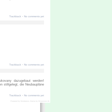
·
Trackback
No comments yet
·
Trackback
No comments yet
ukovany dazugebaut werden!
n stillgelegt, die Neubaupläne
·
Trackback
No comments yet
Powered by
Wordpress
, theme by
Dimension 2k