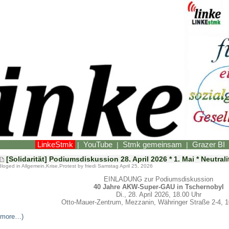
LinkeStmk
YouTube
Stmk gemeinsam
Grazer BI
|
|
|
[Solidarität] Podiumsdiskussion 28. April 2026 * 1. Mai * Neutrali
Bloged in
Allgemein
,
Krise
,
Protest
by friedi Samstag April 25, 2026
EINLADUNG zur Podiumsdiskussion
40 Jahre AKW-Super-GAU in Tschernobyl
Di., 28. April 2026, 18.00 Uhr
Otto-Mauer-Zentrum, Mezzanin, Währinger Straße 2-4, 
(more…)