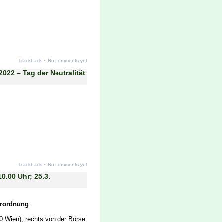
·
Trackback
No comments yet
22 – Tag der Neutralität
·
Trackback
No comments yet
.00 Uhr; 25.3.
rordnung
 Wien), rechts von der Börse