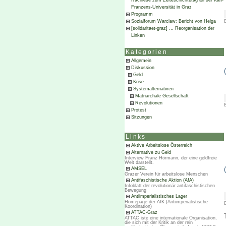
Nachlese zum Zeiteschichtetag an der Karl-
Franzens-Universität in Graz
Programm
Sozialforum Warclaw: Bericht von Helga
[solidaritaet-graz] … Reorganisation der
Linken
Kategorien
Allgemein
Diskussion
Geld
Krise
Systemalternativen
Matriarchale Gesellschaft
Revolutionen
Protest
Sitzungen
Links
Aktive Arbeitslose Österreich
Alternative zu Geld
Interview Franz Hörmann, der eine geldfreie
Welt darstellt.
AMSEL
Grazer Verein für arbeitslose Menschen
Antifaschistische Aktion (AfA)
Infoblatt der revolutionär antifaschistischen
Bewegung
Antiimperialistisches Lager
Homepage der AIK (Antiimperialistische
Koordination)
ATTAC-Graz
ATTAC iste eine internationale Organisation,
die sich mit der Kritik an der rein