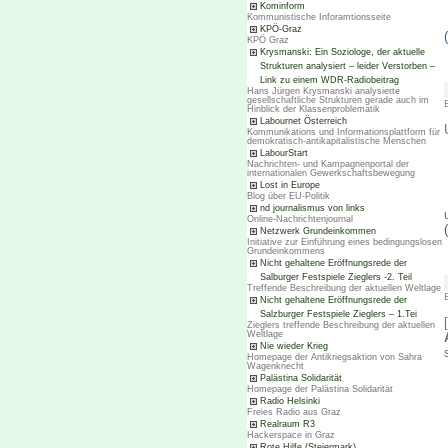
Kominform
Kommunistische Inforamtionsseite
KPÖ-Graz
KPÖ Graz
Krysmanski: Ein Soziologe, der aktuelle
Strukturen analysiert – leider Verstorben –
Link zu einem WDR-Radiobeitrag
Hans Jürgen Krysmanski analysierte
gesellschaftliche Strukturen gerade auch im
Hinblick der Klassenproblematik
Labournet Österreich
Kommunikations und Informationsplattform für
demokratisch-antikapitalistische Menschen
LabourStart
Nachrichten- und Kampagnenportal der
internationalen Gewerkschaftsbewegung
Lost in Europe
Blog über EU-Politik
nd journalismus von links
Online-Nachrichtenjournal
Netzwerk Grundeinkommen
Initiative zur Einführung eines bedingungslosen
Grundeinkommens
Nicht gehaltene Eröffnungsrede der
Salburger Festspiele Zieglers -2. Teil
Treffende Beschreibung der aktuellen Weltlage
Nicht gehaltene Eröffnungsrede der
Salzburger Festspiele Zieglers – 1.Tei
Zieglers treffende Beschreibung der aktuellen
Weltlage
Nie wieder Krieg
Homepage der Antikriegsaktion von Sahra
Wagenknecht
Palästina Solidarität
Homepage der Palästina Solidarität
Radio Helsinki
Freies Radio aus Graz
Realraum R3
Hackerspace in Graz
Rote Hilfe (Steiermark)