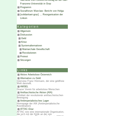
Nachlese zum Zeiteschichtetag an der Karl-
Franzens-Universität in Graz
Programm
Sozialforum Warclaw: Bericht von Helga
[solidaritaet-graz] … Reorganisation der
Linken
Kategorien
Allgemein
Diskussion
Geld
Krise
Systemalternativen
Matriarchale Gesellschaft
Revolutionen
Protest
Sitzungen
Links
Aktive Arbeitslose Österreich
Alternative zu Geld
Interview Franz Hörmann, der eine geldfreie
Welt darstellt.
AMSEL
Grazer Verein für arbeitslose Menschen
Antifaschistische Aktion (AfA)
Infoblatt der revolutionär antifaschistischen
Bewegung
Antiimperialistisches Lager
Homepage der AIK (Antiimperialistische
Koordination)
ATTAC-Graz
ATTAC iste eine internationale Organisation,
die sich mit der Kritik an der rein