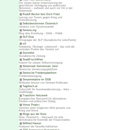
Der Verein leistet Unterstützung bei
gerichtlicher Verfolgung von politischen
Aktivisten – weltweit und auch vor Ort in der
Steiermark
Rudolf Becker liest Erich Fried
Lesung von Texten gegen Krieg und
Unterdrückung
Selbstbestimmtes Österreich
Initiative zum Systemwandel
Seniora.org
Blog über Erziehung – Ethik – Politik
SLP-Graz
Ortsgruppe der SLP (Sozialistische LinksPartei)
sol
Solidarität, Ökologie, Lebensstil – das sind die
zentralen Punkte des Vereins sol
Sozonline
Sozialistische Zeitung
StadtFruchtWien
Iniative für urbane Selbstversorgung
Steiermark Gemeinsam Jetzt
Steirische Vernetzungsplattform
Steirische Friedensplattform
Friedensbewegung
Steuerinitiative im ÖGB
Webseite betreut von Gerhard Kohlmaier
Tagebuch.at
Zeitschrift für Auseinandersetzung – links –
unabhängig
Transform Netzwerk
Europäisches Netzwerd für alternatives
Denken und politischen Dialog
Venus Project
Visionen einer möglichen Welt jenseits von
Krieg und Armut
Wege aus der Krise
Attac Österreich – Netzwerk für eine
demokratische Kontrolle der Finanzmärkte
Wilfried Hanser
Analysen der Gesellschaftskrise