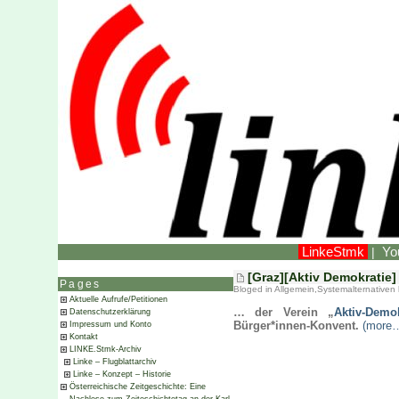
LinkeStmk
Yo
|
[Graz][Aktiv Demokratie
Pages
Bloged in
Allgemein
,
Systemalternativen
Aktuelle Aufrufe/Petitionen
… der Verein „
Aktiv-Demok
Datenschutzerklärung
Bürger*innen-Konvent.
(more
Impressum und Konto
Kontakt
LINKE.Stmk-Archiv
Linke – Flugblattarchiv
Linke – Konzept – Historie
Österreichische Zeitgeschichte: Eine