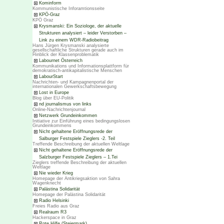
Kominform
Kommunistische Inforamtionsseite
KPÖ-Graz
KPÖ Graz
Krysmanski: Ein Soziologe, der aktuelle
Strukturen analysiert – leider Verstorben –
Link zu einem WDR-Radiobeitrag
Hans Jürgen Krysmanski analysierte
gesellschaftliche Strukturen gerade auch im
Hinblick der Klassenproblematik
Labournet Österreich
Kommunikations und Informationsplattform für
demokratisch-antikapitalistische Menschen
LabourStart
Nachrichten- und Kampagnenportal der
internationalen Gewerkschaftsbewegung
Lost in Europe
Blog über EU-Politik
nd journalismus von links
Online-Nachrichtenjournal
Netzwerk Grundeinkommen
Initiative zur Einführung eines bedingungslosen
Grundeinkommens
Nicht gehaltene Eröffnungsrede der
Salburger Festspiele Zieglers -2. Teil
Treffende Beschreibung der aktuellen Weltlage
Nicht gehaltene Eröffnungsrede der
Salzburger Festspiele Zieglers – 1.Tei
Zieglers treffende Beschreibung der aktuellen
Weltlage
Nie wieder Krieg
Homepage der Antikriegsaktion von Sahra
Wagenknecht
Palästina Solidarität
Homepage der Palästina Solidarität
Radio Helsinki
Freies Radio aus Graz
Realraum R3
Hackerspace in Graz
Rote Hilfe (Steiermark)