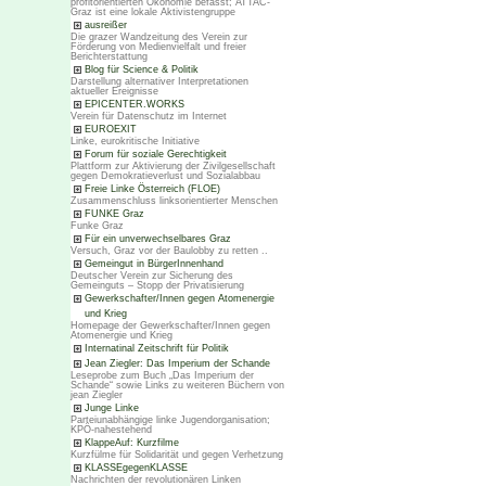
profitorientierten Ökonomie befasst; ATTAC-
Graz ist eine lokale Aktivistengruppe
ausreißer
Die grazer Wandzeitung des Verein zur
Förderung von Medienvielfalt und freier
Berichterstattung
Blog für Science & Politik
Darstellung alternativer Interpretationen
aktueller Ereignisse
EPICENTER.WORKS
Verein für Datenschutz im Internet
EUROEXIT
Linke, eurokritische Initiative
Forum für soziale Gerechtigkeit
Plattform zur Aktivierung der Zivilgesellschaft
gegen Demokratieverlust und Sozialabbau
Freie Linke Österreich (FLOE)
Zusammenschluss linksorientierter Menschen
FUNKE Graz
Funke Graz
Für ein unverwechselbares Graz
Versuch, Graz vor der Baulobby zu retten ..
Gemeingut in BürgerInnenhand
Deutscher Verein zur Sicherung des
Gemeinguts – Stopp der Privatisierung
Gewerkschafter/Innen gegen Atomenergie
und Krieg
Homepage der Gewerkschafter/Innen gegen
Atomenergie und Krieg
Internatinal Zeitschrift für Politik
Jean Ziegler: Das Imperium der Schande
Leseprobe zum Buch „Das Imperium der
Schande“ sowie Links zu weiteren Büchern von
jean Ziegler
Junge Linke
Parteiunabhängige linke Jugendorganisation;
KPÖ-nahestehend
KlappeAuf: Kurzfilme
Kurzfülme für Solidarität und gegen Verhetzung
KLASSEgegenKLASSE
Nachrichten der revolutionären Linken