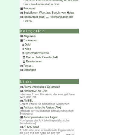
Nachlese zum Zeiteschichtetag an der Karl-
Franzens-Universität in Graz
Programm
Sozialforum Warclaw: Bericht von Helga
[solidaritaet-graz] … Reorganisation der
Linken
Kategorien
Allgemein
Diskussion
Geld
Krise
Systemalternativen
Matriarchale Gesellschaft
Revolutionen
Protest
Sitzungen
Links
Aktive Arbeitslose Österreich
Alternative zu Geld
Interview Franz Hörmann, der eine geldfreie
Welt darstellt.
AMSEL
Grazer Verein für arbeitslose Menschen
Antifaschistische Aktion (AfA)
Infoblatt der revolutionär antifaschistischen
Bewegung
Antiimperialistisches Lager
Homepage der AIK (Antiimperialistische
Koordination)
ATTAC-Graz
ATTAC iste eine internationale Organisation,
die sich mit der Kritik an der rein