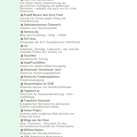
Der Verein leistet Unterstützung bei
gerichtlicher Verfolgung von politischen
Aktivisten – weltweit und auch vor Ort in der
Steiermark
Rudolf Becker liest Erich Fried
Lesung von Texten gegen Krieg und
Unterdrückung
Selbstbestimmtes Österreich
Initiative zum Systemwandel
Seniora.org
Blog über Erziehung – Ethik – Politik
SLP-Graz
Ortsgruppe der SLP (Sozialistische LinksPartei)
sol
Solidarität, Ökologie, Lebensstil – das sind die
zentralen Punkte des Vereins sol
Sozonline
Sozialistische Zeitung
StadtFruchtWien
Iniative für urbane Selbstversorgung
Steiermark Gemeinsam Jetzt
Steirische Vernetzungsplattform
Steirische Friedensplattform
Friedensbewegung
Steuerinitiative im ÖGB
Webseite betreut von Gerhard Kohlmaier
Tagebuch.at
Zeitschrift für Auseinandersetzung – links –
unabhängig
Transform Netzwerk
Europäisches Netzwerd für alternatives
Denken und politischen Dialog
Venus Project
Visionen einer möglichen Welt jenseits von
Krieg und Armut
Wege aus der Krise
Attac Österreich – Netzwerk für eine
demokratische Kontrolle der Finanzmärkte
Wilfried Hanser
Analysen der Gesellschaftskrise