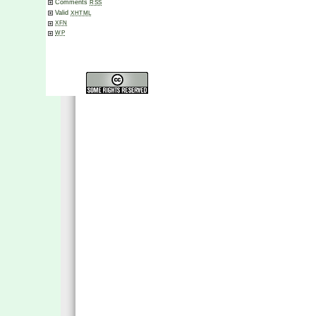
Comments
RSS
Valid
XHTML
XFN
WP