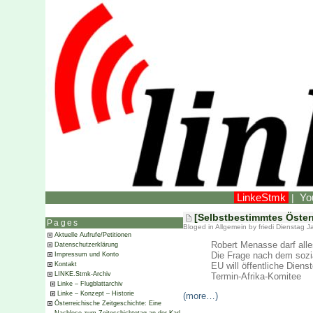
LinkeStmk
Yo
|
[Selbstbestimmtes Öster
Pages
Bloged in
Allgemein
by friedi Dienstag 
Aktuelle Aufrufe/Petitionen
Robert Menasse darf alle
Datenschutzerklärung
Die Frage nach dem sozi
Impressum und Konto
EU will öffentliche Dienst
Kontakt
LINKE.Stmk-Archiv
Termin-Afrika-Komitee
Linke – Flugblattarchiv
Linke – Konzept – Historie
(more…)
Österreichische Zeitgeschichte: Eine