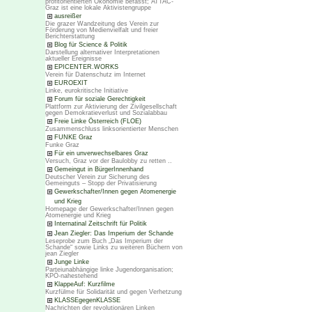
profitorientierten Ökonomie befasst; ATTAC-
Graz ist eine lokale Aktivistengruppe
ausreißer
Die grazer Wandzeitung des Verein zur
Förderung von Medienvielfalt und freier
Berichterstattung
Blog für Science & Politik
Darstellung alternativer Interpretationen
aktueller Ereignisse
EPICENTER.WORKS
Verein für Datenschutz im Internet
EUROEXIT
Linke, eurokritische Initiative
Forum für soziale Gerechtigkeit
Plattform zur Aktivierung der Zivilgesellschaft
gegen Demokratieverlust und Sozialabbau
Freie Linke Österreich (FLOE)
Zusammenschluss linksorientierter Menschen
FUNKE Graz
Funke Graz
Für ein unverwechselbares Graz
Versuch, Graz vor der Baulobby zu retten ..
Gemeingut in BürgerInnenhand
Deutscher Verein zur Sicherung des
Gemeinguts – Stopp der Privatisierung
Gewerkschafter/Innen gegen Atomenergie
und Krieg
Homepage der Gewerkschafter/Innen gegen
Atomenergie und Krieg
Internatinal Zeitschrift für Politik
Jean Ziegler: Das Imperium der Schande
Leseprobe zum Buch „Das Imperium der
Schande“ sowie Links zu weiteren Büchern von
jean Ziegler
Junge Linke
Parteiunabhängige linke Jugendorganisation;
KPÖ-nahestehend
KlappeAuf: Kurzfilme
Kurzfülme für Solidarität und gegen Verhetzung
KLASSEgegenKLASSE
Nachrichten der revolutionären Linken