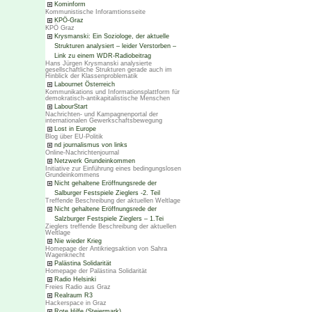
Kominform
Kommunistische Inforamtionsseite
KPÖ-Graz
KPÖ Graz
Krysmanski: Ein Soziologe, der aktuelle
Strukturen analysiert – leider Verstorben –
Link zu einem WDR-Radiobeitrag
Hans Jürgen Krysmanski analysierte
gesellschaftliche Strukturen gerade auch im
Hinblick der Klassenproblematik
Labournet Österreich
Kommunikations und Informationsplattform für
demokratisch-antikapitalistische Menschen
LabourStart
Nachrichten- und Kampagnenportal der
internationalen Gewerkschaftsbewegung
Lost in Europe
Blog über EU-Politik
nd journalismus von links
Online-Nachrichtenjournal
Netzwerk Grundeinkommen
Initiative zur Einführung eines bedingungslosen
Grundeinkommens
Nicht gehaltene Eröffnungsrede der
Salburger Festspiele Zieglers -2. Teil
Treffende Beschreibung der aktuellen Weltlage
Nicht gehaltene Eröffnungsrede der
Salzburger Festspiele Zieglers – 1.Tei
Zieglers treffende Beschreibung der aktuellen
Weltlage
Nie wieder Krieg
Homepage der Antikriegsaktion von Sahra
Wagenknecht
Palästina Solidarität
Homepage der Palästina Solidarität
Radio Helsinki
Freies Radio aus Graz
Realraum R3
Hackerspace in Graz
Rote Hilfe (Steiermark)