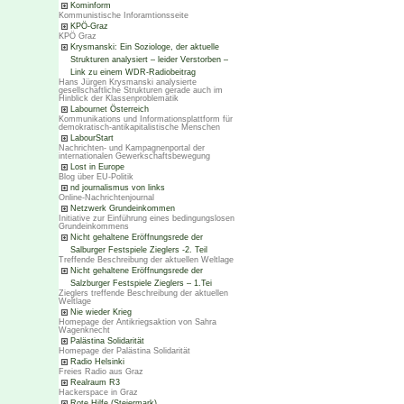
Kominform
Kommunistische Inforamtionsseite
KPÖ-Graz
KPÖ Graz
Krysmanski: Ein Soziologe, der aktuelle
Strukturen analysiert – leider Verstorben –
Link zu einem WDR-Radiobeitrag
Hans Jürgen Krysmanski analysierte
gesellschaftliche Strukturen gerade auch im
Hinblick der Klassenproblematik
Labournet Österreich
Kommunikations und Informationsplattform für
demokratisch-antikapitalistische Menschen
LabourStart
Nachrichten- und Kampagnenportal der
internationalen Gewerkschaftsbewegung
Lost in Europe
Blog über EU-Politik
nd journalismus von links
Online-Nachrichtenjournal
Netzwerk Grundeinkommen
Initiative zur Einführung eines bedingungslosen
Grundeinkommens
Nicht gehaltene Eröffnungsrede der
Salburger Festspiele Zieglers -2. Teil
Treffende Beschreibung der aktuellen Weltlage
Nicht gehaltene Eröffnungsrede der
Salzburger Festspiele Zieglers – 1.Tei
Zieglers treffende Beschreibung der aktuellen
Weltlage
Nie wieder Krieg
Homepage der Antikriegsaktion von Sahra
Wagenknecht
Palästina Solidarität
Homepage der Palästina Solidarität
Radio Helsinki
Freies Radio aus Graz
Realraum R3
Hackerspace in Graz
Rote Hilfe (Steiermark)