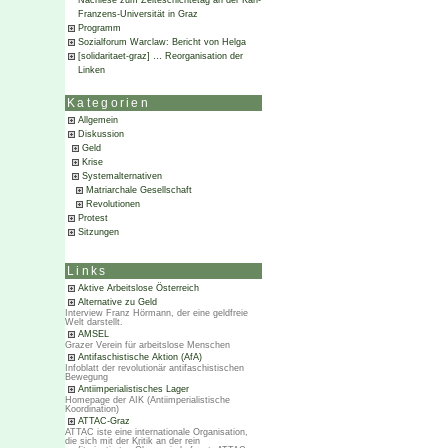
Nachlese zum Zeiteschichtetag an der Karl-
Franzens-Universität in Graz
Programm
Sozialforum Warclaw: Bericht von Helga
[solidaritaet-graz] … Reorganisation der
Linken
Kategorien
Allgemein
Diskussion
Geld
Krise
Systemalternativen
Matriarchale Gesellschaft
Revolutionen
Protest
Sitzungen
Links
Aktive Arbeitslose Österreich
Alternative zu Geld
Interview Franz Hörmann, der eine geldfreie
Welt darstellt.
AMSEL
Grazer Verein für arbeitslose Menschen
Antifaschistische Aktion (AfA)
Infoblatt der revolutionär antifaschistischen
Bewegung
Antiimperialistisches Lager
Homepage der AIK (Antiimperialistische
Koordination)
ATTAC-Graz
ATTAC iste eine internationale Organisation,
die sich mit der Kritik an der rein