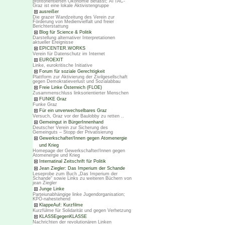
profitorientierten Ökonomie befasst; ATTAC-
Graz ist eine lokale Aktivistengruppe
ausreißer
Die grazer Wandzeitung des Verein zur
Förderung von Medienvielfalt und freier
Berichterstattung
Blog für Science & Politik
Darstellung alternativer Interpretationen
aktueller Ereignisse
EPICENTER.WORKS
Verein für Datenschutz im Internet
EUROEXIT
Linke, eurokritische Initiative
Forum für soziale Gerechtigkeit
Plattform zur Aktivierung der Zivilgesellschaft
gegen Demokratieverlust und Sozialabbau
Freie Linke Österreich (FLOE)
Zusammenschluss linksorientierter Menschen
FUNKE Graz
Funke Graz
Für ein unverwechselbares Graz
Versuch, Graz vor der Baulobby zu retten ..
Gemeingut in BürgerInnenhand
Deutscher Verein zur Sicherung des
Gemeinguts – Stopp der Privatisierung
Gewerkschafter/Innen gegen Atomenergie
und Krieg
Homepage der Gewerkschafter/Innen gegen
Atomenergie und Krieg
Internatinal Zeitschrift für Politik
Jean Ziegler: Das Imperium der Schande
Leseprobe zum Buch „Das Imperium der
Schande“ sowie Links zu weiteren Büchern von
jean Ziegler
Junge Linke
Parteiunabhängige linke Jugendorganisation;
KPÖ-nahestehend
KlappeAuf: Kurzfilme
Kurzfülme für Solidarität und gegen Verhetzung
KLASSEgegenKLASSE
Nachrichten der revolutionären Linken