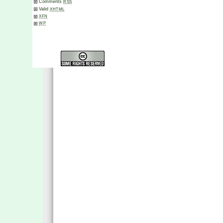
Comments
RSS
Valid
XHTML
XFN
WP