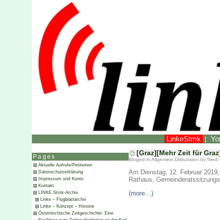
LinkeStmk
Yo
|
[Graz][Mehr Zeit für Gra
Pages
Bloged in
Allgemein
,
Diskussion
by fried
Aktuelle Aufrufe/Petitionen
Am Dienstag, 12. Februar 2019,
Datenschutzerklärung
Rathaus, Gemeinderatssitzungs
Impressum und Konto
Kontakt
(more…)
LINKE.Stmk-Archiv
Linke – Flugblattarchiv
Linke – Konzept – Historie
Österreichische Zeitgeschichte: Eine