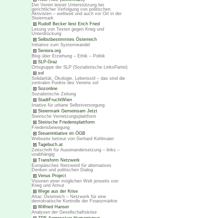
Der Verein leistet Unterstützung bei
gerichtlicher Verfolgung von politischen
Aktivisten – weltweit und auch vor Ort in der
Steiermark
Rudolf Becker liest Erich Fried
Lesung von Texten gegen Krieg und
Unterdrückung
Selbstbestimmtes Österreich
Initiative zum Systemwandel
Seniora.org
Blog über Erziehung – Ethik – Politik
SLP-Graz
Ortsgruppe der SLP (Sozialistische LinksPartei)
sol
Solidarität, Ökologie, Lebensstil – das sind die
zentralen Punkte des Vereins sol
Sozonline
Sozialistische Zeitung
StadtFruchtWien
Iniative für urbane Selbstversorgung
Steiermark Gemeinsam Jetzt
Steirische Vernetzungsplattform
Steirische Friedensplattform
Friedensbewegung
Steuerinitiative im ÖGB
Webseite betreut von Gerhard Kohlmaier
Tagebuch.at
Zeitschrift für Auseinandersetzung – links –
unabhängig
Transform Netzwerk
Europäisches Netzwerd für alternatives
Denken und politischen Dialog
Venus Project
Visionen einer möglichen Welt jenseits von
Krieg und Armut
Wege aus der Krise
Attac Österreich – Netzwerk für eine
demokratische Kontrolle der Finanzmärkte
Wilfried Hanser
Analysen der Gesellschaftskrise