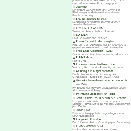
profitorientierten Ökonomie befasst; ATTAC-
Graz ist eine lokale Aktivistengruppe
ausreißer
Die grazer Wandzeitung des Verein zur
Förderung von Medienvielfalt und freier
Berichterstattung
Blog für Science & Politik
Darstellung alternativer Interpretationen
aktueller Ereignisse
EPICENTER.WORKS
Verein für Datenschutz im Internet
EUROEXIT
Linke, eurokritische Initiative
Forum für soziale Gerechtigkeit
Plattform zur Aktivierung der Zivilgesellschaft
gegen Demokratieverlust und Sozialabbau
Freie Linke Österreich (FLOE)
Zusammenschluss linksorientierter Menschen
FUNKE Graz
Funke Graz
Für ein unverwechselbares Graz
Versuch, Graz vor der Baulobby zu retten ..
Gemeingut in BürgerInnenhand
Deutscher Verein zur Sicherung des
Gemeinguts – Stopp der Privatisierung
Gewerkschafter/Innen gegen Atomenergie
und Krieg
Homepage der Gewerkschafter/Innen gegen
Atomenergie und Krieg
Internatinal Zeitschrift für Politik
Jean Ziegler: Das Imperium der Schande
Leseprobe zum Buch „Das Imperium der
Schande“ sowie Links zu weiteren Büchern von
jean Ziegler
Junge Linke
Parteiunabhängige linke Jugendorganisation;
KPÖ-nahestehend
KlappeAuf: Kurzfilme
Kurzfülme für Solidarität und gegen Verhetzung
KLASSEgegenKLASSE
Nachrichten der revolutionären Linken