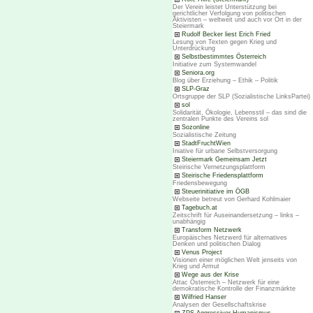
Der Verein leistet Unterstützung bei
gerichtlicher Verfolgung von politischen
Aktivisten – weltweit und auch vor Ort in der
Steiermark
Rudolf Becker liest Erich Fried
Lesung von Texten gegen Krieg und
Unterdrückung
Selbstbestimmtes Österreich
Initiative zum Systemwandel
Seniora.org
Blog über Erziehung – Ethik – Politik
SLP-Graz
Ortsgruppe der SLP (Sozialistische LinksPartei)
sol
Solidarität, Ökologie, Lebensstil – das sind die
zentralen Punkte des Vereins sol
Sozonline
Sozialistische Zeitung
StadtFruchtWien
Iniative für urbane Selbstversorgung
Steiermark Gemeinsam Jetzt
Steirische Vernetzungsplattform
Steirische Friedensplattform
Friedensbewegung
Steuerinitiative im ÖGB
Webseite betreut von Gerhard Kohlmaier
Tagebuch.at
Zeitschrift für Auseinandersetzung – links –
unabhängig
Transform Netzwerk
Europäisches Netzwerd für alternatives
Denken und politischen Dialog
Venus Project
Visionen einer möglichen Welt jenseits von
Krieg und Armut
Wege aus der Krise
Attac Österreich – Netzwerk für eine
demokratische Kontrolle der Finanzmärkte
Wilfried Hanser
Analysen der Gesellschaftskrise