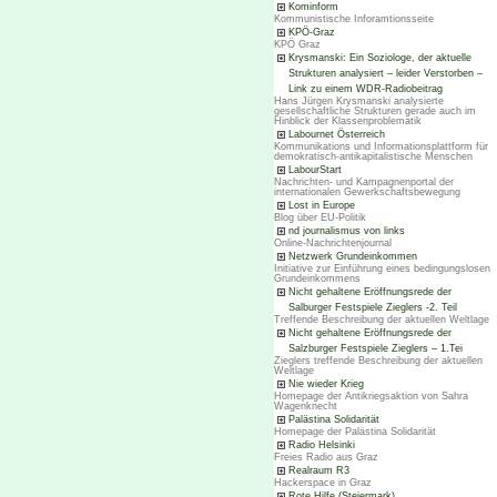
Kominform
Kommunistische Inforamtionsseite
KPÖ-Graz
KPÖ Graz
Krysmanski: Ein Soziologe, der aktuelle
Strukturen analysiert – leider Verstorben –
Link zu einem WDR-Radiobeitrag
Hans Jürgen Krysmanski analysierte
gesellschaftliche Strukturen gerade auch im
Hinblick der Klassenproblematik
Labournet Österreich
Kommunikations und Informationsplattform für
demokratisch-antikapitalistische Menschen
LabourStart
Nachrichten- und Kampagnenportal der
internationalen Gewerkschaftsbewegung
Lost in Europe
Blog über EU-Politik
nd journalismus von links
Online-Nachrichtenjournal
Netzwerk Grundeinkommen
Initiative zur Einführung eines bedingungslosen
Grundeinkommens
Nicht gehaltene Eröffnungsrede der
Salburger Festspiele Zieglers -2. Teil
Treffende Beschreibung der aktuellen Weltlage
Nicht gehaltene Eröffnungsrede der
Salzburger Festspiele Zieglers – 1.Tei
Zieglers treffende Beschreibung der aktuellen
Weltlage
Nie wieder Krieg
Homepage der Antikriegsaktion von Sahra
Wagenknecht
Palästina Solidarität
Homepage der Palästina Solidarität
Radio Helsinki
Freies Radio aus Graz
Realraum R3
Hackerspace in Graz
Rote Hilfe (Steiermark)