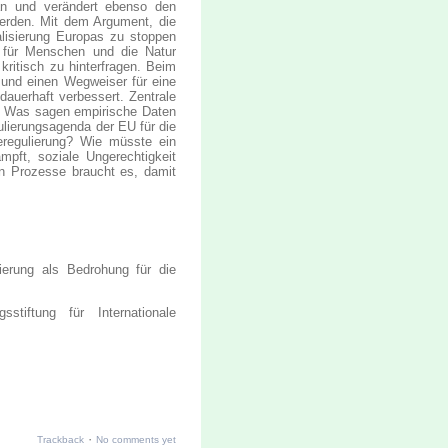
an und verändert ebenso den
erden. Mit dem Argument, die
alisierung Europas zu stoppen
n für Menschen und die Natur
ritisch zu hinterfragen. Beim
 und einen Wegweiser für eine
dauerhaft verbessert. Zentrale
t? Was sagen empirische Daten
lierungsagenda der EU für die
regulierung? Wie müsste ein
ämpft, soziale Ungerechtigkeit
en Prozesse braucht es, damit
erung als Bedrohung für die
iftung für Internationale
·
Trackback
No comments yet