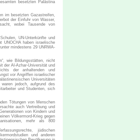
gesamten besetzten Palästina
ten im besetzten Gazastreifen,
Verbot der Einfuhr von Wasser,
rsacht, wobei Tausende von
, Schulen, UN-Unterkünfte und
Laut UNOCHA haben israelische
darunter mindestens 29 UNRWA-
“, wie Bildungsstätten, nicht
 der Al-Azhar-Universität und
esichts der anhaltenden und
gst vor Angriffen israelischer
lästinensischen Universitäten
n waren jedoch, aufgrund des
itarbeiter und Studenten, sich
enden Tötungen von Menschen
ursachte auch Vertreibung und
 Generationen von Kindern und
t einen Völkermord-Krieg gegen
ganisationen, mehr als 800
assungsrechte, jüdischen
ölkermordstudien und anderen
ästinensischen Bevölkerung in