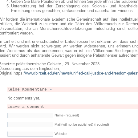
Geben Sie klare Positionen ab und lehnen Sie jede ethnische Säuberun
Unterstützung bei der Zerschlagung des Kolonial- und Apartheid
Erreichung eines gerechten, umfassenden und dauerhaften Friedens.
Wir fordern die internationale akademische Gemeinschaft auf, ihre intellektue
erfüllen, die Wahrheit zu suchen und die Täter des Völkermords zur Rechen
Universitäten, die an Menschenrechtsverletzungen mitschuldig sind, sollten
konfrontiert werden.
In Einheit und mit unerschütterlicher Entschlossenheit erklären wir, dass sic
wird. Wir werden nicht schweigen; wir werden widerstehen, uns erinnern u
den Zionismus als das anerkennen, was er ist: ein Völkermord-Siedlerprojek
basiert und durch anhaltende Gewalt gegen indigene Palästinenser aufrechterh
Besetzte palästinensische Gebiete , 29. November 2023
Übersetzung aus dem Englischen,
Original https:
//www.birzeit.edu/en/news/unified-call-justice-and-freedom-pales
Keine Kommentare
»
No comments yet.
Leave a comment
Name (required)
Mail (will not be published) (required)
Website