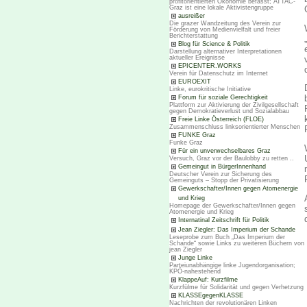
profitorientierten Ökonomie befasst; ATTAC-
Graz ist eine lokale Aktivistengruppe
ausreißer
Die grazer Wandzeitung des Verein zur
Förderung von Medienvielfalt und freier
Berichterstattung
Blog für Science & Politik
Darstellung alternativer Interpretationen
aktueller Ereignisse
EPICENTER.WORKS
Verein für Datenschutz im Internet
EUROEXIT
Linke, eurokritische Initiative
Forum für soziale Gerechtigkeit
Plattform zur Aktivierung der Zivilgesellschaft
gegen Demokratieverlust und Sozialabbau
Freie Linke Österreich (FLOE)
Zusammenschluss linksorientierter Menschen
FUNKE Graz
Funke Graz
Für ein unverwechselbares Graz
Versuch, Graz vor der Baulobby zu retten ..
Gemeingut in BürgerInnenhand
Deutscher Verein zur Sicherung des
Gemeinguts – Stopp der Privatisierung
Gewerkschafter/Innen gegen Atomenergie
und Krieg
Homepage der Gewerkschafter/Innen gegen
Atomenergie und Krieg
Internatinal Zeitschrift für Politik
Jean Ziegler: Das Imperium der Schande
Leseprobe zum Buch „Das Imperium der
Schande“ sowie Links zu weiteren Büchern von
jean Ziegler
Junge Linke
Parteiunabhängige linke Jugendorganisation;
KPÖ-nahestehend
KlappeAuf: Kurzfilme
Kurzfülme für Solidarität und gegen Verhetzung
KLASSEgegenKLASSE
Nachrichten der revolutionären Linken