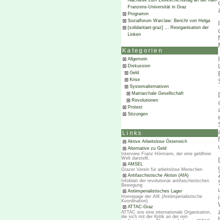
Nachlese zum Zeiteschichtetag an der Karl-
Franzens-Universität in Graz
Programm
Sozialforum Warclaw: Bericht von Helga
[solidaritaet-graz] … Reorganisation der
Linken
Kategorien
Allgemein
Diskussion
Geld
Krise
Systemalternativen
Matriarchale Gesellschaft
Revolutionen
Protest
Sitzungen
Links
Aktive Arbeitslose Österreich
Alternative zu Geld
Interview Franz Hörmann, der eine geldfreie
Welt darstellt.
AMSEL
Grazer Verein für arbeitslose Menschen
Antifaschistische Aktion (AfA)
Infoblatt der revolutionär antifaschistischen
Bewegung
Antiimperialistisches Lager
Homepage der AIK (Antiimperialistische
Koordination)
ATTAC-Graz
ATTAC iste eine internationale Organisation,
die sich mit der Kritik an der rein