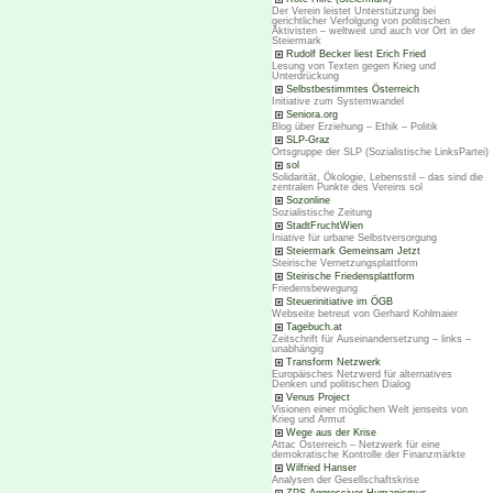
Der Verein leistet Unterstützung bei
gerichtlicher Verfolgung von politischen
Aktivisten – weltweit und auch vor Ort in der
Steiermark
Rudolf Becker liest Erich Fried
Lesung von Texten gegen Krieg und
Unterdrückung
Selbstbestimmtes Österreich
Initiative zum Systemwandel
Seniora.org
Blog über Erziehung – Ethik – Politik
SLP-Graz
Ortsgruppe der SLP (Sozialistische LinksPartei)
sol
Solidarität, Ökologie, Lebensstil – das sind die
zentralen Punkte des Vereins sol
Sozonline
Sozialistische Zeitung
StadtFruchtWien
Iniative für urbane Selbstversorgung
Steiermark Gemeinsam Jetzt
Steirische Vernetzungsplattform
Steirische Friedensplattform
Friedensbewegung
Steuerinitiative im ÖGB
Webseite betreut von Gerhard Kohlmaier
Tagebuch.at
Zeitschrift für Auseinandersetzung – links –
unabhängig
Transform Netzwerk
Europäisches Netzwerd für alternatives
Denken und politischen Dialog
Venus Project
Visionen einer möglichen Welt jenseits von
Krieg und Armut
Wege aus der Krise
Attac Österreich – Netzwerk für eine
demokratische Kontrolle der Finanzmärkte
Wilfried Hanser
Analysen der Gesellschaftskrise