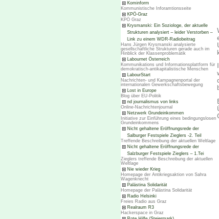
Kominform
Kommunistische Inforamtionsseite
KPÖ-Graz
KPÖ Graz
Krysmanski: Ein Soziologe, der aktuelle
Strukturen analysiert – leider Verstorben –
Link zu einem WDR-Radiobeitrag
Hans Jürgen Krysmanski analysierte
gesellschaftliche Strukturen gerade auch im
Hinblick der Klassenproblematik
Labournet Österreich
Kommunikations und Informationsplattform für
demokratisch-antikapitalistische Menschen
LabourStart
Nachrichten- und Kampagnenportal der
internationalen Gewerkschaftsbewegung
Lost in Europe
Blog über EU-Politik
nd journalismus von links
Online-Nachrichtenjournal
Netzwerk Grundeinkommen
Initiative zur Einführung eines bedingungslosen
Grundeinkommens
Nicht gehaltene Eröffnungsrede der
Salburger Festspiele Zieglers -2. Teil
Treffende Beschreibung der aktuellen Weltlage
Nicht gehaltene Eröffnungsrede der
Salzburger Festspiele Zieglers – 1.Tei
Zieglers treffende Beschreibung der aktuellen
Weltlage
Nie wieder Krieg
Homepage der Antikriegsaktion von Sahra
Wagenknecht
Palästina Solidarität
Homepage der Palästina Solidarität
Radio Helsinki
Freies Radio aus Graz
Realraum R3
Hackerspace in Graz
Rote Hilfe (Steiermark)