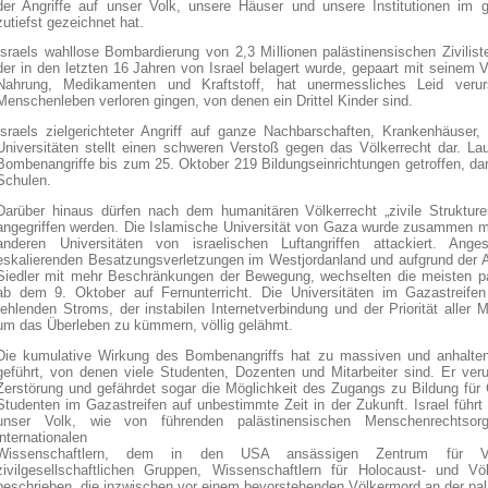
der Angriffe auf unser Volk, unsere Häuser und unsere Institutionen im 
zutiefst gezeichnet hat.
Israels wahllose Bombardierung von 2,3 Millionen palästinensischen Zivilis
der in den letzten 16 Jahren von Israel belagert wurde, gepaart mit seinem 
Nahrung, Medikamenten und Kraftstoff, hat unermessliches Leid veru
Menschenleben verloren gingen, von denen ein Drittel Kinder sind.
Israels zielgerichteter Angriff auf ganze Nachbarschaften, Krankenhäuser
Universitäten stellt einen schweren Verstoß gegen das Völkerrecht dar. 
Bombenangriffe bis zum 25. Oktober 219 Bildungseinrichtungen getroffen, 
Schulen.
Darüber hinaus dürfen nach dem humanitären Völkerrecht „zivile Strukturen
angegriffen werden. Die Islamische Universität von Gaza wurde zusammen mit
anderen Universitäten von israelischen Luftangriffen attackiert. Ang
eskalierenden Besatzungsverletzungen im Westjordanland und aufgrund der An
Siedler mit mehr Beschränkungen der Bewegung, wechselten die meisten pa
ab dem 9. Oktober auf Fernunterricht. Die Universitäten im Gazastreife
fehlenden Stroms, der instabilen Internetverbindung und der Priorität aller M
um das Überleben zu kümmern, völlig gelähmt.
Die kumulative Wirkung des Bombenangriffs hat zu massiven und anhalt
geführt, von denen viele Studenten, Dozenten und Mitarbeiter sind. Er ver
Zerstörung und gefährdet sogar die Möglichkeit des Zugangs zu Bildung für
Studenten im Gazastreifen auf unbestimmte Zeit in der Zukunft. Israel führ
unser Volk, wie von führenden palästinensischen Menschenrechtsor
internationalen
Wissenschaftlern, dem in den USA ansässigen Zentrum für Verf
zivilgesellschaftlichen Gruppen, Wissenschaftlern für Holocaust- und V
beschrieben, die inzwischen vor einem bevorstehenden Völkermord an der pal