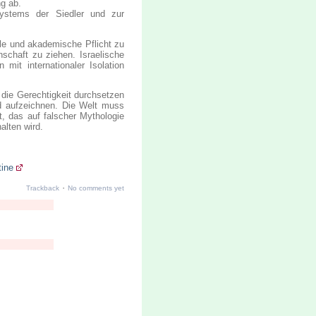
g ab.
systems der Siedler und zur
lle und akademische Pflicht zu
schaft zu ziehen. Israelische
 mit internationaler Isolation
h die Gerechtigkeit durchsetzen
nd aufzeichnen. Die Welt muss
t, das auf falscher Mythologie
alten wird.
tine
·
Trackback
No comments yet