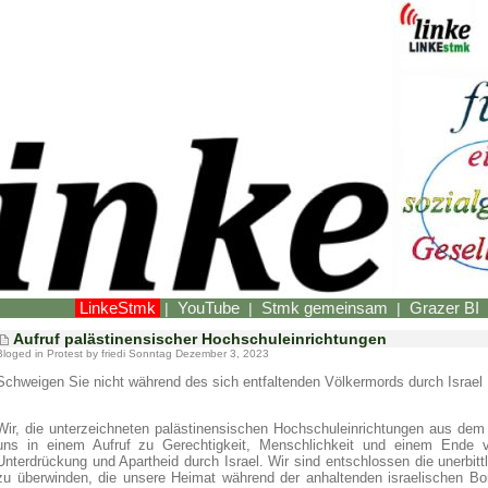
LinkeStmk
YouTube
Stmk gemeinsam
Grazer BI
|
|
|
Aufruf palästinensischer Hochschuleinrichtungen
Bloged in
Protest
by friedi Sonntag Dezember 3, 2023
Schweigen Sie nicht während des sich entfaltenden Völkermords durch Israel
Wir, die unterzeichneten palästinensischen Hochschuleinrichtungen aus dem 
uns in einem Aufruf zu Gerechtigkeit, Menschlichkeit und einem Ende v
Unterdrückung und Apartheid durch Israel. Wir sind entschlossen die unerbittl
zu überwinden, die unsere Heimat während der anhaltenden israelischen 