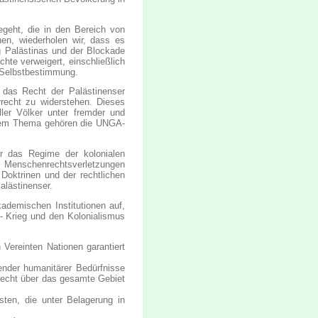
geht, die in den Bereich von
nen, wiederholen wir, dass es
 Palästinas und der Blockade
hte verweigert, einschließlich
 Selbstbestimmung.
 das Recht der Palästinenser
rrecht zu widerstehen. Dieses
er Völker unter fremder und
iesem Thema gehören die UNGA-
ür das Regime der kolonialen
 Menschenrechtsverletzungen
 Doktrinen und der rechtlichen
alästinenser.
kademischen Institutionen auf,
- Krieg und den Kolonialismus
 Vereinten Nationen garantiert
ender humanitärer Bedürfnisse
erecht über das gesamte Gebiet
isten, die unter Belagerung in