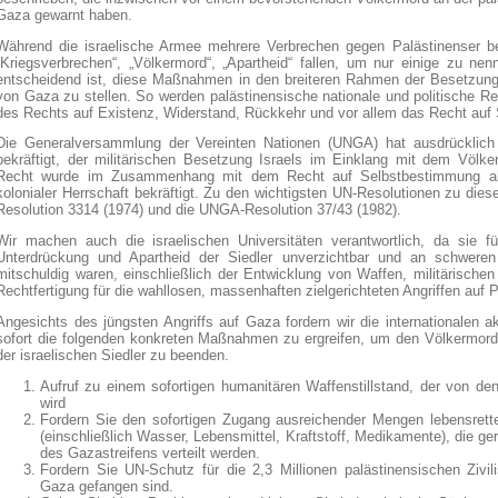
Gaza gewarnt haben.
Während die israelische Armee mehrere Verbrechen gegen Palästinenser be
„Kriegsverbrechen“, „Völkermord“, „Apartheid“ fallen, um nur einige zu nen
entscheidend ist, diese Maßnahmen in den breiteren Rahmen der Besetzung
von Gaza zu stellen. So werden palästinensische nationale und politische Rec
des Rechts auf Existenz, Widerstand, Rückkehr und vor allem das Recht auf
Die Generalversammlung der Vereinten Nationen (UNGA) hat ausdrücklich
bekräftigt, der militärischen Besetzung Israels im Einklang mit dem Völke
Recht wurde im Zusammenhang mit dem Recht auf Selbstbestimmung all
kolonialer Herrschaft bekräftigt. Zu den wichtigsten UN-Resolutionen zu d
Resolution 3314 (1974) und die UNGA-Resolution 37/43 (1982).
Wir machen auch die israelischen Universitäten verantwortlich, da sie f
Unterdrückung und Apartheid der Siedler unverzichtbar und an schweren
mitschuldig waren, einschließlich der Entwicklung von Waffen, militärischen
Rechtfertigung für die wahllosen, massenhaften zielgerichteten Angriffen auf P
Angesichts des jüngsten Angriffs auf Gaza fordern wir die internationalen a
sofort die folgenden konkreten Maßnahmen zu ergreifen, um den Völkermord
der israelischen Siedler zu beenden.
Aufruf zu einem sofortigen humanitären Waffenstillstand, der von den
wird
Fordern Sie den sofortigen Zugang ausreichender Mengen lebensrett
(einschließlich Wasser, Lebensmittel, Kraftstoff, Medikamente), die g
des Gazastreifens verteilt werden.
Fordern Sie UN-Schutz für die 2,3 Millionen palästinensischen Zivil
Gaza gefangen sind.