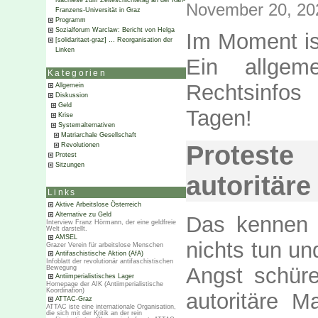
Nachlese zum Zeiteschichtetag an der Karl-
November 20, 20
Franzens-Universität in Graz
Programm
Sozialforum Warclaw: Bericht von Helga
Im Moment ist
[solidaritaet-graz] … Reorganisation der
Linken
Ein allgem
Kategorien
Rechtsinfos
Allgemein
Diskussion
Geld
Tagen!
Krise
Systemalternativen
Matriarchale Gesellschaft
Proteste
Revolutionen
Protest
Sitzungen
autoritäre
Links
Aktive Arbeitslose Österreich
Alternative zu Geld
Das kennen 
Interview Franz Hörmann, der eine geldfreie
Welt darstellt.
AMSEL
nichts tun un
Grazer Verein für arbeitslose Menschen
Antifaschistische Aktion (AfA)
Infoblatt der revolutionär antifaschistischen
Angst schür
Bewegung
Antiimperialistisches Lager
Homepage der AIK (Antiimperialistische
Koordination)
autoritäre 
ATTAC-Graz
ATTAC iste eine internationale Organisation,
die sich mit der Kritik an der rein