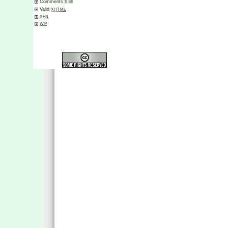
Comments
RSS
Valid
XHTML
XFN
WP