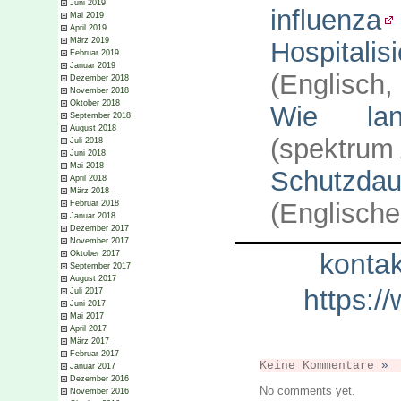
Juni 2019
influenza
Mai 2019
April 2019
März 2019
Hospitali
Februar 2019
Januar 2019
(Englisch,
Dezember 2018
November 2018
Oktober 2018
Wie lan
September 2018
August 2018
(spektrum 
Juli 2018
Juni 2018
Mai 2018
Schutzda
April 2018
März 2018
(Englische
Februar 2018
Januar 2018
Dezember 2017
November 2017
kontak
Oktober 2017
September 2017
August 2017
https:/
Juli 2017
Juni 2017
Mai 2017
April 2017
März 2017
Februar 2017
Keine Kommentare
»
Januar 2017
Dezember 2016
No comments yet.
November 2016