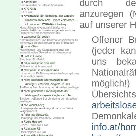
durch 
Kominform
Kommunistische Inforamtionsseite
KPÖ-Graz
anzuregen (M
KPÖ Graz
Krysmanski: Ein Soziologe, der aktuelle
Strukturen analysiert – leider Verstorben –
auf unserer 
Link zu einem WDR-Radiobeitrag
Hans Jürgen Krysmanski analysierte
gesellschaftliche Strukturen gerade auch im
Hinblick der Klassenproblematik
Offener 
Labournet Österreich
Kommunikations und Informationsplattform für
demokratisch-antikapitalistische Menschen
LabourStart
(jeder ka
Nachrichten- und Kampagnenportal der
internationalen Gewerkschaftsbewegung
Lost in Europe
uns beka
Blog über EU-Politik
nd journalismus von links
Online-Nachrichtenjournal
Nationalrä
Netzwerk Grundeinkommen
Initiative zur Einführung eines bedingungslosen
Grundeinkommens
möglich!)
Nicht gehaltene Eröffnungsrede der
Salburger Festspiele Zieglers -2. Teil
Treffende Beschreibung der aktuellen Weltlage
Übersic
Nicht gehaltene Eröffnungsrede der
Salzburger Festspiele Zieglers – 1.Tei
Zieglers treffende Beschreibung der aktuellen
arbeitslose
Weltlage
Nie wieder Krieg
Homepage der Antikriegsaktion von Sahra
Wagenknecht
Demonk
Palästina Solidarität
Homepage der Palästina Solidarität
Radio Helsinki
info.at/h
Freies Radio aus Graz
Realraum R3
Hackerspace in Graz
Rote Hilfe (Steiermark)