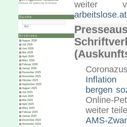
ZPS Aggressiver Humanismus
weiter v
Zentrum für politische Schönheit
arbeitslose.at
Suche
Presse
Archives:
Schriftver
August 2026
Juli 2026
Juni 2026
(Auskunft
Mai 2026
April 2026
März 2026
Februar 2026
Coronaz
Januar 2026
Dezember 2025
Inflatio
November 2025
Oktober 2025
September 2025
bergen soz
August 2025
Juli 2025
Juni 2025
Online-Pe
Mai 2025
April 2025
weiter tei
März 2025
Februar 2025
Januar 2025
AMS-Zwan
Dezember 2024
November 2024