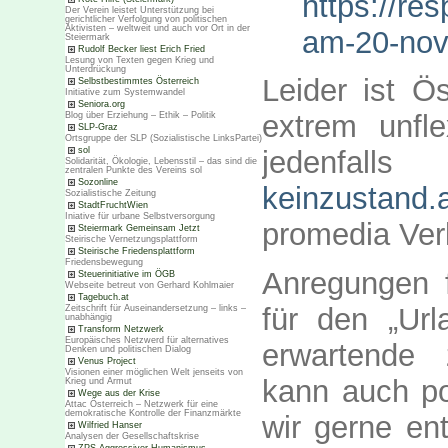
https://re
Der Verein leistet Unterstützung bei
gerichtlicher Verfolgung von politischen
Aktivisten – weltweit und auch vor Ort in der
am-20-nov
Steiermark
Rudolf Becker liest Erich Fried
Lesung von Texten gegen Krieg und
Unterdrückung
Leider ist Ö
Selbstbestimmtes Österreich
Initiative zum Systemwandel
Seniora.org
extrem unfle
Blog über Erziehung – Ethik – Politik
SLP-Graz
Ortsgruppe der SLP (Sozialistische LinksPartei)
sol
jedenfal
Solidarität, Ökologie, Lebensstil – das sind die
zentralen Punkte des Vereins sol
Sozonline
keinzustand.
Sozialistische Zeitung
StadtFruchtWien
Iniative für urbane Selbstversorgung
promedia Ver
Steiermark Gemeinsam Jetzt
Steirische Vernetzungsplattform
Steirische Friedensplattform
Friedensbewegung
Anregungen f
Steuerinitiative im ÖGB
Webseite betreut von Gerhard Kohlmaier
Tagebuch.at
für den „Ur
Zeitschrift für Auseinandersetzung – links –
unabhängig
Transform Netzwerk
Europäisches Netzwerd für alternatives
erwartende 
Denken und politischen Dialog
Venus Project
Visionen einer möglichen Welt jenseits von
kann auch po
Krieg und Armut
Wege aus der Krise
Attac Österreich – Netzwerk für eine
demokratische Kontrolle der Finanzmärkte
wir gerne en
Wilfried Hanser
Analysen der Gesellschaftskrise