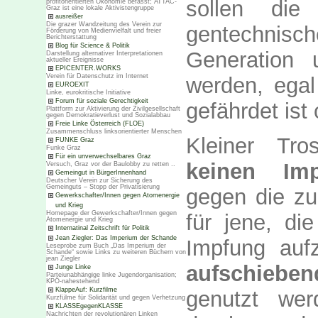
sollen die
profitorientierten Ökonomie befasst; ATTAC-
Graz ist eine lokale Aktivistengruppe
ausreißer
Die grazer Wandzeitung des Verein zur
gentechnis
Förderung von Medienvielfalt und freier
Berichterstattung
Blog für Science & Politik
Generation 
Darstellung alternativer Interpretationen
aktueller Ereignisse
EPICENTER.WORKS
Verein für Datenschutz im Internet
werden, egal
EUROEXIT
Linke, eurokritische Initiative
Forum für soziale Gerechtigkeit
gefährdet ist 
Plattform zur Aktivierung der Zivilgesellschaft
gegen Demokratieverlust und Sozialabbau
Freie Linke Österreich (FLOE)
Zusammenschluss linksorientierter Menschen
Kleiner Tro
FUNKE Graz
Funke Graz
Für ein unverwechselbares Graz
keinen Im
Versuch, Graz vor der Baulobby zu retten ..
Gemeingut in BürgerInnenhand
Deutscher Verein zur Sicherung des
Gemeinguts – Stopp der Privatisierung
gegen die z
Gewerkschafter/Innen gegen Atomenergie
und Krieg
Homepage der Gewerkschafter/Innen gegen
für jene, die
Atomenergie und Krieg
Internatinal Zeitschrift für Politik
Jean Ziegler: Das Imperium der Schande
Impfung auf
Leseprobe zum Buch „Das Imperium der
Schande“ sowie Links zu weiteren Büchern von
jean Ziegler
aufschiebe
Junge Linke
Parteiunabhängige linke Jugendorganisation;
KPÖ-nahestehend
KlappeAuf: Kurzfilme
genutzt wer
Kurzfülme für Solidarität und gegen Verhetzung
KLASSEgegenKLASSE
Nachrichten der revolutionären Linken