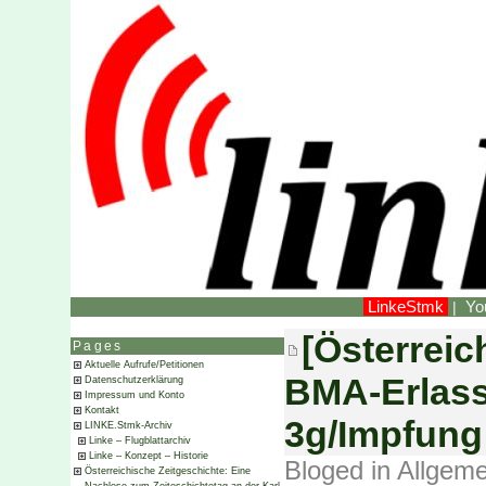
LinkeStmk
Yo
|
[Österrei
Pages
Aktuelle Aufrufe/Petitionen
BMA-Erlas
Datenschutzerklärung
Impressum und Konto
Kontakt
3g/Impfung
LINKE.Stmk-Archiv
Linke – Flugblattarchiv
Linke – Konzept – Historie
Bloged in
Allgeme
Österreichische Zeitgeschichte: Eine