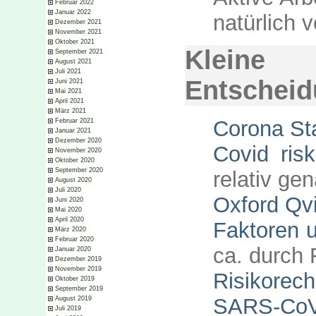
Februar 2022
Januar 2022
natürlich
Dezember 2021
November 2021
Oktober 2021
Klei
September 2021
August 2021
Juli 2021
Entscheid
Juni 2021
Mai 2021
April 2021
März 2021
Corona Sta
Februar 2021
Januar 2021
Dezember 2020
Covid ris
November 2020
Oktober 2020
September 2020
relativ gen
August 2020
Juli 2020
Oxford Qv
Juni 2020
Mai 2020
April 2020
Faktoren 
März 2020
Februar 2020
ca. durch 
Januar 2020
Dezember 2019
November 2019
Risikorec
Oktober 2019
September 2019
SARS-C
August 2019
Juli 2019