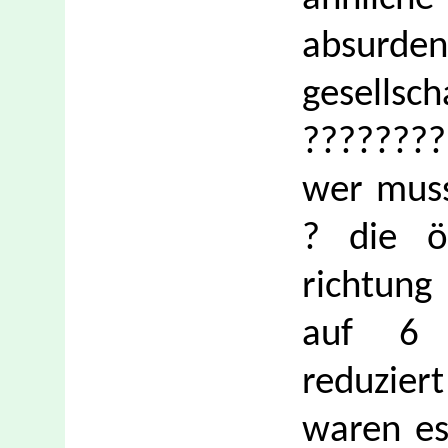
absur
gesells
????????
wer muss
? die öf
richtung
auf 6 s
reduzier
waren es