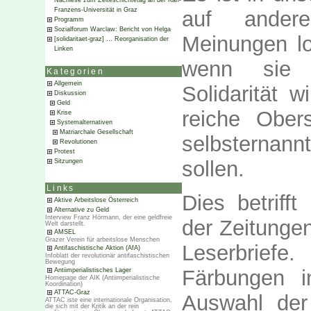
Nachlese zum Zeiteschichtetag an der Karl-
Franzens-Universität in Graz
auf ander
Programm
Sozialforum Warclaw: Bericht von Helga
Meinungen lo
[solidaritaet-graz] … Reorganisation der
Linken
wenn sie 
Kategorien
Allgemein
Solidarität w
Diskussion
Geld
reiche Ober
Krise
Systemalternativen
Matriarchale Gesellschaft
selbsternan
Revolutionen
Protest
sollen.
Sitzungen
Links
Dies betrifft
Aktive Arbeitslose Österreich
Alternative zu Geld
Interview Franz Hörmann, der eine geldfreie
der Zeitunge
Welt darstellt.
AMSEL
Grazer Verein für arbeitslose Menschen
Leserbriefe
Antifaschistische Aktion (AfA)
Infoblatt der revolutionär antifaschistischen
Bewegung
Färbungen i
Antiimperialistisches Lager
Homepage der AIK (Antiimperialistische
Koordination)
ATTAC-Graz
Auswahl der
ATTAC iste eine internationale Organisation,
die sich mit der Kritik an der rein