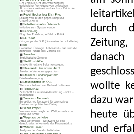
Der Verein leistet Unterstützung bei
gerichtlicher Verfolgung von politischen
Aktivisten – weltweit und auch vor Ort in der
leitarti
Steiermark
Rudolf Becker liest Erich Fried
Lesung von Texten gegen Krieg und
Unterdrückung
Selbstbestimmtes Österreich
durch d
Initiative zum Systemwandel
Seniora.org
Blog über Erziehung – Ethik – Politik
SLP-Graz
Zeitung
Ortsgruppe der SLP (Sozialistische LinksPartei)
sol
Solidarität, Ökologie, Lebensstil – das sind die
zentralen Punkte des Vereins sol
danach
Sozonline
Sozialistische Zeitung
StadtFruchtWien
Iniative für urbane Selbstversorgung
geschlos
Steiermark Gemeinsam Jetzt
Steirische Vernetzungsplattform
Steirische Friedensplattform
Friedensbewegung
wollte 
Steuerinitiative im ÖGB
Webseite betreut von Gerhard Kohlmaier
Tagebuch.at
Zeitschrift für Auseinandersetzung – links –
unabhängig
dazu war 
Transform Netzwerk
Europäisches Netzwerd für alternatives
Denken und politischen Dialog
Venus Project
heute üb
Visionen einer möglichen Welt jenseits von
Krieg und Armut
Wege aus der Krise
Attac Österreich – Netzwerk für eine
demokratische Kontrolle der Finanzmärkte
und erfa
Wilfried Hanser
Analysen der Gesellschaftskrise