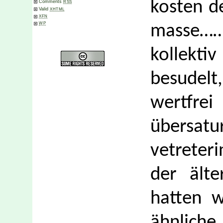
kosten d
Comments
RSS
Valid
XHTML
XFN
WP
masse……
kollekt
besude
wertfrei
übersa
vetreteri
der älte
hatten w
ähnlich