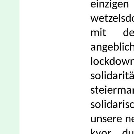
einzig
wetzels
mit de
angebli
lockdo
solidar
steier
solidaris
unsere n
kvor, d