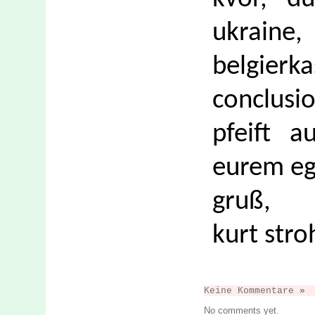
ukraine
belgierka
conclusi
pfeift a
eurem e
gruß,
kurt str
Keine Kommentare
»
No comments yet.