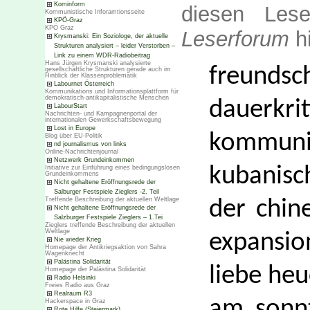
Kominform
diesen Les
Kommunistische Inforamtionsseite
KPÖ-Graz
KPÖ Graz
Leserforum
hi
Krysmanski: Ein Soziologe, der aktuelle
Strukturen analysiert – leider Verstorben –
Link zu einem WDR-Radiobeitrag
Hans Jürgen Krysmanski analysierte
freund
gesellschaftliche Strukturen gerade auch im
Hinblick der Klassenproblematik
Labournet Österreich
Kommunikations und Informationsplattform für
demokratisch-antikapitalistische Menschen
dauerkr
LabourStart
Nachrichten- und Kampagnenportal der
internationalen Gewerkschaftsbewegung
Lost in Europe
kommuni
Blog über EU-Politik
nd journalismus von links
Online-Nachrichtenjournal
Netzwerk Grundeinkommen
kubanisc
Initiative zur Einführung eines bedingungslosen
Grundeinkommens
Nicht gehaltene Eröffnungsrede der
Salburger Festspiele Zieglers -2. Teil
Treffende Beschreibung der aktuellen Weltlage
der chin
Nicht gehaltene Eröffnungsrede der
Salzburger Festspiele Zieglers – 1.Tei
Zieglers treffende Beschreibung der aktuellen
Weltlage
expansio
Nie wieder Krieg
Homepage der Antikriegsaktion von Sahra
Wagenknecht
Palästina Solidarität
liebe heu
Homepage der Palästina Solidarität
Radio Helsinki
Freies Radio aus Graz
Realraum R3
am sonnt
Hackerspace in Graz
Rote Hilfe (Steiermark)