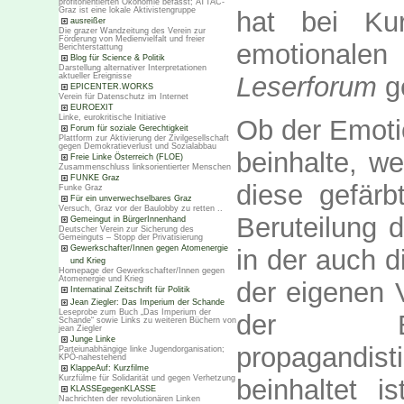
profitorientierten Ökonomie befasst; ATTAC-
Graz ist eine lokale Aktivistengruppe
hat bei Ku
ausreißer
Die grazer Wandzeitung des Verein zur
Förderung von Medienvielfalt und freier
emotionalen
Berichterstattung
Blog für Science & Politik
Darstellung alternativer Interpretationen
Leserforum
ge
aktueller Ereignisse
EPICENTER.WORKS
Verein für Datenschutz im Internet
EUROEXIT
Linke, eurokritische Initiative
Ob der Emotio
Forum für soziale Gerechtigkeit
Plattform zur Aktivierung der Zivilgesellschaft
gegen Demokratieverlust und Sozialabbau
beinhalte, w
Freie Linke Österreich (FLOE)
Zusammenschluss linksorientierter Menschen
FUNKE Graz
diese gefärb
Funke Graz
Für ein unverwechselbares Graz
Versuch, Graz vor der Baulobby zu retten ..
Beruteilung 
Gemeingut in BürgerInnenhand
Deutscher Verein zur Sicherung des
Gemeinguts – Stopp der Privatisierung
Gewerkschafter/Innen gegen Atomenergie
in der auch d
und Krieg
Homepage der Gewerkschafter/Innen gegen
Atomenergie und Krieg
der eigenen 
Internatinal Zeitschrift für Politik
Jean Ziegler: Das Imperium der Schande
Leseprobe zum Buch „Das Imperium der
der Bev
Schande“ sowie Links zu weiteren Büchern von
jean Ziegler
Junge Linke
propagandi
Parteiunabhängige linke Jugendorganisation;
KPÖ-nahestehend
KlappeAuf: Kurzfilme
Kurzfülme für Solidarität und gegen Verhetzung
beinhaltet i
KLASSEgegenKLASSE
Nachrichten der revolutionären Linken