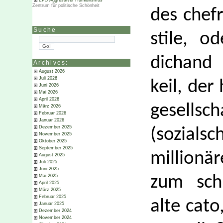
ZPS Aggressiver Humanismus
Zentrum für politische Schönheit
des chefr
Suche
stile, o
dichand
Archives:
August 2026
Juli 2026
keil, der
Juni 2026
Mai 2026
April 2026
gesells
März 2026
Februar 2026
Januar 2026
Dezember 2025
(sozial
November 2025
Oktober 2025
September 2025
millionä
August 2025
Juli 2025
Juni 2025
Mai 2025
zum schn
April 2025
März 2025
Februar 2025
alte cato
Januar 2025
Dezember 2024
November 2024