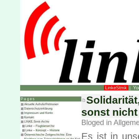
LinkeStmk
Yo
|
Solidarität
Pages
Aktuelle Aufrufe/Petitionen
sonst nicht
Datenschutzerklärung
Impressum und Konto
Kontakt
Bloged in
Allgeme
LINKE.Stmk-Archiv
Linke – Flugblattarchiv
Linke – Konzept – Historie
Es ist in un
Österreichische Zeitgeschichte: Eine