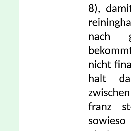
8), dami
reiningh
nach g
bekommt
nicht fin
halt da
zwischen
franz s
sowieso 