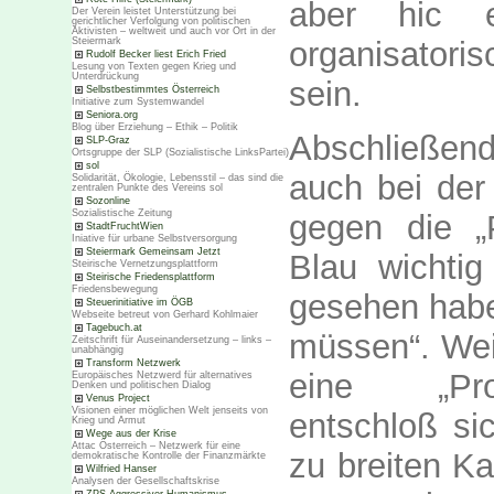
aber hic 
Der Verein leistet Unterstützung bei
gerichtlicher Verfolgung von politischen
Aktivisten – weltweit und auch vor Ort in der
organisatori
Steiermark
Rudolf Becker liest Erich Fried
Lesung von Texten gegen Krieg und
Unterdrückung
sein.
Selbstbestimmtes Österreich
Initiative zum Systemwandel
Seniora.org
Blog über Erziehung – Ethik – Politik
Abschließend
SLP-Graz
Ortsgruppe der SLP (Sozialistische LinksPartei)
sol
auch bei der
Solidarität, Ökologie, Lebensstil – das sind die
zentralen Punkte des Vereins sol
Sozonline
Sozialistische Zeitung
gegen die „
StadtFruchtWien
Iniative für urbane Selbstversorgung
Steiermark Gemeinsam Jetzt
Blau wichti
Steirische Vernetzungsplattform
Steirische Friedensplattform
Friedensbewegung
gesehen haben
Steuerinitiative im ÖGB
Webseite betreut von Gerhard Kohlmaier
Tagebuch.at
müssen“. Wei
Zeitschrift für Auseinandersetzung – links –
unabhängig
Transform Netzwerk
eine „Prot
Europäisches Netzwerd für alternatives
Denken und politischen Dialog
Venus Project
Visionen einer möglichen Welt jenseits von
entschloß si
Krieg und Armut
Wege aus der Krise
Attac Österreich – Netzwerk für eine
zu breiten 
demokratische Kontrolle der Finanzmärkte
Wilfried Hanser
Analysen der Gesellschaftskrise