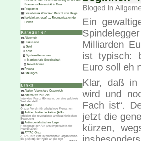
Nachlese zum Zeiteschichtetag an der Karl-
Franzens-Universität in Graz
Bloged in
Allgeme
Programm
Sozialforum Warclaw: Bericht von Helga
[solidaritaet-graz] … Reorganisation der
Ein gewaltig
Linken
Spindelegger
Kategorien
Allgemein
Milliarden E
Diskussion
Geld
Krise
ist typisch:
Systemalternativen
Matriarchale Gesellschaft
Euro soll eh 
Revolutionen
Protest
Sitzungen
Klar, daß in
Links
wird und noc
Aktive Arbeitslose Österreich
Alternative zu Geld
Interview Franz Hörmann, der eine geldfreie
Fach ist“. D
Welt darstellt.
AMSEL
Grazer Verein für arbeitslose Menschen
Antifaschistische Aktion (AfA)
jetzt die gen
Infoblatt der revolutionär antifaschistischen
Bewegung
Antiimperialistisches Lager
kürzen, weg
Homepage der AIK (Antiimperialistische
Koordination)
ATTAC-Graz
insbesonde
ATTAC iste eine internationale Organisation,
die sich mit der Kritik an der rein