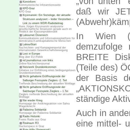
„von unten“
Kominform
Kommunistische Inforamtionsseite
daß wir JET
KPÖ-Graz
KPÖ Graz
Krysmanski: Ein Soziologe, der aktuelle
(Abwehr)käm
Strukturen analysiert – leider Verstorben –
Link zu einem WDR-Radiobeitrag
Hans Jürgen Krysmanski analysierte
gesellschaftliche Strukturen gerade auch im
Hinblick der Klassenproblematik
In Wien (
Labournet Österreich
Kommunikations und Informationsplattform für
demokratisch-antikapitalistische Menschen
demzufolge 
LabourStart
Nachrichten- und Kampagnenportal der
internationalen Gewerkschaftsbewegung
BREITE Disk
Lost in Europe
Blog über EU-Politik
nd journalismus von links
Online-Nachrichtenjournal
(Teile des) 
Netzwerk Grundeinkommen
Initiative zur Einführung eines bedingungslosen
Grundeinkommens
der Basis d
Nicht gehaltene Eröffnungsrede der
Salburger Festspiele Zieglers -2. Teil
Treffende Beschreibung der aktuellen Weltlage
„AKTIONSKO
Nicht gehaltene Eröffnungsrede der
Salzburger Festspiele Zieglers – 1.Tei
Zieglers treffende Beschreibung der aktuellen
ständige Aktiv
Weltlage
Nie wieder Krieg
Homepage der Antikriegsaktion von Sahra
Wagenknecht
Auch in ande
Palästina Solidarität
Homepage der Palästina Solidarität
Radio Helsinki
Freies Radio aus Graz
eine mittel- 
Realraum R3
Hackerspace in Graz
Rote Hilfe (Steiermark)