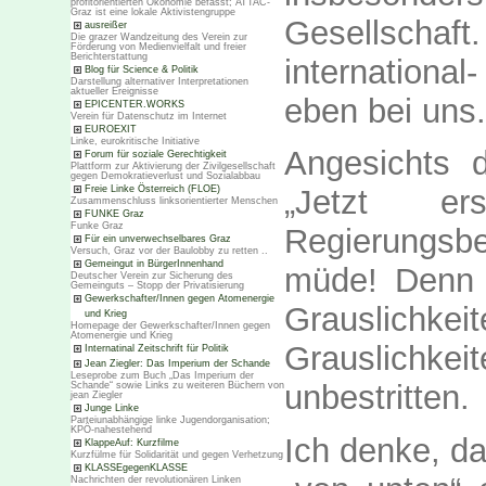
profitorientierten Ökonomie befasst; ATTAC-
Graz ist eine lokale Aktivistengruppe
Gesellschaft
ausreißer
Die grazer Wandzeitung des Verein zur
Förderung von Medienvielfalt und freier
Berichterstattung
international
Blog für Science & Politik
Darstellung alternativer Interpretationen
aktueller Ereignisse
eben bei uns.
EPICENTER.WORKS
Verein für Datenschutz im Internet
EUROEXIT
Linke, eurokritische Initiative
Angesichts d
Forum für soziale Gerechtigkeit
Plattform zur Aktivierung der Zivilgesellschaft
gegen Demokratieverlust und Sozialabbau
Freie Linke Österreich (FLOE)
„Jetzt e
Zusammenschluss linksorientierter Menschen
FUNKE Graz
Funke Graz
Regierungsb
Für ein unverwechselbares Graz
Versuch, Graz vor der Baulobby zu retten ..
Gemeingut in BürgerInnenhand
müde! Denn
Deutscher Verein zur Sicherung des
Gemeinguts – Stopp der Privatisierung
Gewerkschafter/Innen gegen Atomenergie
Grauslichkei
und Krieg
Homepage der Gewerkschafter/Innen gegen
Atomenergie und Krieg
Grauslichk
Internatinal Zeitschrift für Politik
Jean Ziegler: Das Imperium der Schande
Leseprobe zum Buch „Das Imperium der
unbestritten.
Schande“ sowie Links zu weiteren Büchern von
jean Ziegler
Junge Linke
Parteiunabhängige linke Jugendorganisation;
KPÖ-nahestehend
Ich denke, da
KlappeAuf: Kurzfilme
Kurzfülme für Solidarität und gegen Verhetzung
KLASSEgegenKLASSE
Nachrichten der revolutionären Linken