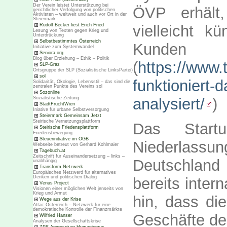
Der Verein leistet Unterstützung bei
ÖVP erhält
gerichtlicher Verfolgung von politischen
Aktivisten – weltweit und auch vor Ort in der
Steiermark
vielleicht k
Rudolf Becker liest Erich Fried
Lesung von Texten gegen Krieg und
Unterdrückung
Selbstbestimmtes Österreich
Kunde
Initiative zum Systemwandel
Seniora.org
Blog über Erziehung – Ethik – Politik
(
https://www.
SLP-Graz
Ortsgruppe der SLP (Sozialistische LinksPartei)
sol
funktioniert-
Solidarität, Ökologie, Lebensstil – das sind die
zentralen Punkte des Vereins sol
Sozonline
analysiert/
)
Sozialistische Zeitung
StadtFruchtWien
Iniative für urbane Selbstversorgung
Steiermark Gemeinsam Jetzt
Steirische Vernetzungsplattform
Das Startu
Steirische Friedensplattform
Friedensbewegung
Steuerinitiative im ÖGB
Niederlas
Webseite betreut von Gerhard Kohlmaier
Tagebuch.at
Zeitschrift für Auseinandersetzung – links –
Deutschland
unabhängig
Transform Netzwerk
Europäisches Netzwerd für alternatives
Denken und politischen Dialog
bereits inter
Venus Project
Visionen einer möglichen Welt jenseits von
Krieg und Armut
hin, dass die
Wege aus der Krise
Attac Österreich – Netzwerk für eine
demokratische Kontrolle der Finanzmärkte
Geschäfte der
Wilfried Hanser
Analysen der Gesellschaftskrise