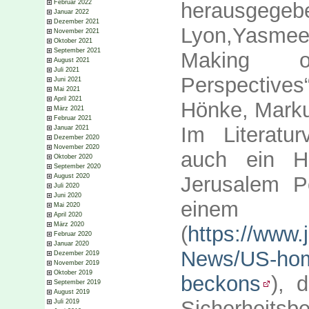
Februar 2022
herausgege
Januar 2022
Dezember 2021
Lyon,Yasmee
November 2021
Oktober 2021
September 2021
Making of
August 2021
Juli 2021
Perspectiv
Juni 2021
Mai 2021
April 2021
Hönke, Marku
März 2021
Februar 2021
Im Literatur
Januar 2021
Dezember 2020
November 2020
auch ein Hi
Oktober 2020
September 2020
August 2020
Jerusalem 
Juli 2020
Juni 2020
einem
Mai 2020
April 2020
März 2020
(
https://www.
Februar 2020
Januar 2020
News/US-home
Dezember 2019
November 2019
Oktober 2019
beckons
), 
September 2019
August 2019
Sicherheitsb
Juli 2019