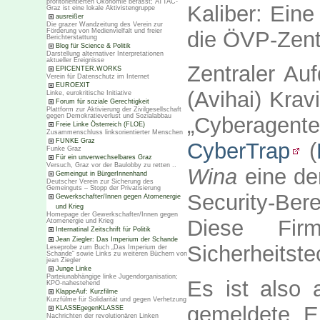
profitorientierten Ökonomie befasst; ATTAC-
Kaliber: Eine
Graz ist eine lokale Aktivistengruppe
ausreißer
Die grazer Wandzeitung des Verein zur
die ÖVP-Zent
Förderung von Medienvielfalt und freier
Berichterstattung
Blog für Science & Politik
Darstellung alternativer Interpretationen
aktueller Ereignisse
Zentraler Auf
EPICENTER.WORKS
Verein für Datenschutz im Internet
EUROEXIT
(Avihai) Krav
Linke, eurokritische Initiative
Forum für soziale Gerechtigkeit
Plattform zur Aktivierung der Zivilgesellschaft
gegen Demokratieverlust und Sozialabbau
„Cyberagent
Freie Linke Österreich (FLOE)
Zusammenschluss linksorientierter Menschen
FUNKE Graz
CyberTrap
(
Funke Graz
Für ein unverwechselbares Graz
Versuch, Graz vor der Baulobby zu retten ..
Wina
eine de
Gemeingut in BürgerInnenhand
Deutscher Verein zur Sicherung des
Gemeinguts – Stopp der Privatisierung
Security-Be
Gewerkschafter/Innen gegen Atomenergie
und Krieg
Homepage der Gewerkschafter/Innen gegen
Diese Fir
Atomenergie und Krieg
Internatinal Zeitschrift für Politik
Jean Ziegler: Das Imperium der Schande
Sicherheitste
Leseprobe zum Buch „Das Imperium der
Schande“ sowie Links zu weiteren Büchern von
jean Ziegler
Junge Linke
Parteiunabhängige linke Jugendorganisation;
Es ist also 
KPÖ-nahestehend
KlappeAuf: Kurzfilme
Kurzfülme für Solidarität und gegen Verhetzung
gemeldete E
KLASSEgegenKLASSE
Nachrichten der revolutionären Linken