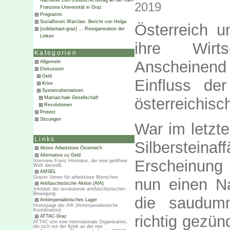
Nachlese zum Zeiteschichtetag an der Karl-
2019
Franzens-Universität in Graz
Programm
Sozialforum Warclaw: Bericht von Helga
Österreich u
[solidaritaet-graz] … Reorganisation der
Linken
ihre Wirts
Kategorien
Anscheinen
Allgemein
Diskussion
Geld
Einfluss der
Krise
Systemalternativen
österreichisch
Matriarchale Gesellschaft
Revolutionen
Protest
Sitzungen
War im letzt
Links
Silberste
Aktive Arbeitslose Österreich
Alternative zu Geld
Erscheinung 
Interview Franz Hörmann, der eine geldfreie
Welt darstellt.
AMSEL
Grazer Verein für arbeitslose Menschen
nun einen N
Antifaschistische Aktion (AfA)
Infoblatt der revolutionär antifaschistischen
Bewegung
die saudumm
Antiimperialistisches Lager
Homepage der AIK (Antiimperialistische
Koordination)
richtig gezü
ATTAC-Graz
ATTAC iste eine internationale Organisation,
die sich mit der Kritik an der rein