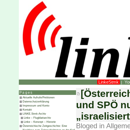
LinkeStmk
Yo
|
[Österreic
Pages
Aktuelle Aufrufe/Petitionen
und SPÖ nu
Datenschutzerklärung
Impressum und Konto
Kontakt
„israelisier
LINKE.Stmk-Archiv
Linke – Flugblattarchiv
Linke – Konzept – Historie
Bloged in
Allgeme
Österreichische Zeitgeschichte: Eine