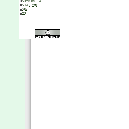
Comments
RSS
Valid
XHTML
XFN
WP