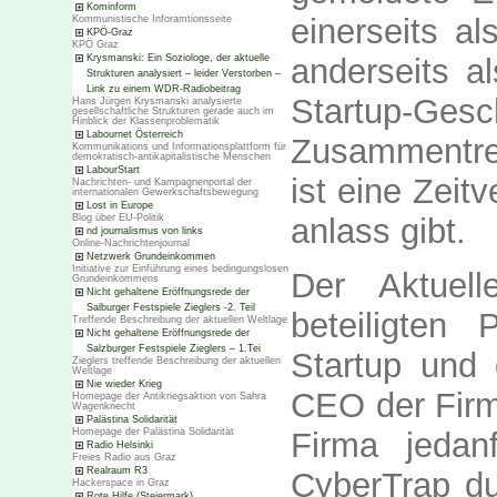
Kominform
einerseits a
Kommunistische Inforamtionsseite
KPÖ-Graz
KPÖ Graz
Krysmanski: Ein Soziologe, der aktuelle
anderseits al
Strukturen analysiert – leider Verstorben –
Link zu einem WDR-Radiobeitrag
Startup-Ge
Hans Jürgen Krysmanski analysierte
gesellschaftliche Strukturen gerade auch im
Hinblick der Klassenproblematik
Labournet Österreich
Zusammentre
Kommunikations und Informationsplattform für
demokratisch-antikapitalistische Menschen
LabourStart
ist eine Zeit
Nachrichten- und Kampagnenportal der
internationalen Gewerkschaftsbewegung
Lost in Europe
Blog über EU-Politik
anlass gibt.
nd journalismus von links
Online-Nachrichtenjournal
Netzwerk Grundeinkommen
Initiative zur Einführung eines bedingungslosen
Der Aktuel
Grundeinkommens
Nicht gehaltene Eröffnungsrede der
Salburger Festspiele Zieglers -2. Teil
beteiligten
Treffende Beschreibung der aktuellen Weltlage
Nicht gehaltene Eröffnungsrede der
Salzburger Festspiele Zieglers – 1.Tei
Startup und
Zieglers treffende Beschreibung der aktuellen
Weltlage
Nie wieder Krieg
CEO der Firma
Homepage der Antikriegsaktion von Sahra
Wagenknecht
Palästina Solidarität
Firma jedan
Homepage der Palästina Solidarität
Radio Helsinki
Freies Radio aus Graz
Realraum R3
CyberTrap d
Hackerspace in Graz
Rote Hilfe (Steiermark)