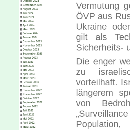
Oktober 2024
Vermutung get
September 2024
August 2024
ÖVP aus Rus
Juli 2024
Juni 2024
Mai 2024
Ukraine oder
April 2024
März 2024
gilt als Te
Februar 2024
Januar 2024
Dezember 2023
Sicherheits-
November 2023
Oktober 2023
September 2023
August 2023
Die enger we
Juli 2023
Juni 2023
zu israeli
Mai 2023
April 2023
März 2023
vorteilhaft. I
Februar 2023
Januar 2023
längerem spe
Dezember 2022
November 2022
Oktober 2022
von Bedroh
September 2022
August 2022
„Surveillance
Juli 2022
Juni 2022
Mai 2022
Populatio
April 2022
März 2022